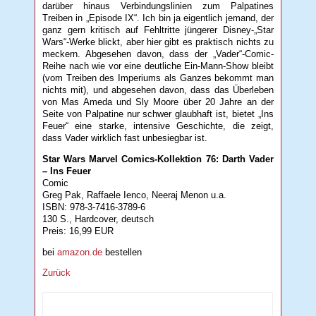
darüber hinaus Verbindungslinien zum Palpatines
Treiben in „Episode IX“. Ich bin ja eigentlich jemand, der
ganz gern kritisch auf Fehltritte jüngerer Disney-„Star
Wars“-Werke blickt, aber hier gibt es praktisch nichts zu
meckern. Abgesehen davon, dass der „Vader“-Comic-
Reihe nach wie vor eine deutliche Ein-Mann-Show bleibt
(vom Treiben des Imperiums als Ganzes bekommt man
nichts mit), und abgesehen davon, dass das Überleben
von Mas Ameda und Sly Moore über 20 Jahre an der
Seite von Palpatine nur schwer glaubhaft ist, bietet „Ins
Feuer“ eine starke, intensive Geschichte, die zeigt,
dass Vader wirklich fast unbesiegbar ist.
Star Wars Marvel Comics-Kollektion 76: Darth Vader
– Ins Feuer
Comic
Greg Pak, Raffaele Ienco, Neeraj Menon u.a.
ISBN: 978-3-7416-3789-6
130 S., Hardcover, deutsch
Preis: 16,99 EUR
bei
amazon.de
bestellen
Zurück