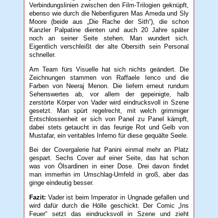
Verbindungslinien zwischen den Film-Trilogien geknüpft,
ebenso wie durch die Nebenfiguren Mas Ameda und Sly
Moore (beide aus „Die Rache der Sith“), die schon
Kanzler Palpatine dienten und auch 20 Jahre später
noch an seiner Seite stehen. Man wundert sich.
Eigentlich verschleißt der alte Obersith sein Personal
schneller.
Am Team fürs Visuelle hat sich nichts geändert. Die
Zeichnungen stammen von Raffaele Ienco und die
Farben von Neeraj Menon. Die liefern erneut rundum
Sehenswertes ab, vor allem der gepeinigte, halb
zerstörte Körper von Vader wird eindrucksvoll in Szene
gesetzt. Man spürt regelrecht, mit welch grimmiger
Entschlossenheit er sich von Panel zu Panel kämpft,
dabei stets getaucht in das feurige Rot und Gelb von
Mustafar, ein veritables Inferno für diese gequälte Seele.
Bei der Covergalerie hat Panini einmal mehr an Platz
gespart. Sechs Cover auf einer Seite, das hat schon
was von Ölsardinen in einer Dose. Drei davon findet
man immerhin im Umschlag-Umfeld in groß, aber das
ginge eindeutig besser.
Fazit:
Vader ist beim Imperator in Ungnade gefallen und
wird dafür durch die Hölle geschickt. Der Comic „Ins
Feuer“ setzt das eindrucksvoll in Szene und zieht