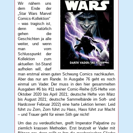
Wir nähern uns
dem Ende der
„Star Wars Marvel
Comics-Kollektion“
– was tragisch ist,
denn natürlich
gehen die
Geschichten ja alle
weiter, und wenn
man vom
Schlusspunkt der
Kollektion zum
aktuellen Ist-Stand
aufholen will, darf
man erstmal einen guten Schwung Comics nachkaufen.
Aber das nur am Rande. In Ausgabe 76 geht es noch
einmal um Vader. Der muss in den hier gesammelten
Ausgaben #6 bis #11 seiner Comic-Reihe (US-Hefte von
Oktober 2020 bis April 2021; deutsche Hefte von März
bis August 2021; deutsche Sammelbände im Soft- und
Hardcover Februar 2022) eine harte Lektion lernen: Leid
führt zu Zorn, Zorn führt zu Hass, Hass führt zur Macht
– und Trauer geht für einen Sith gar nicht!
Um das zu verdeutlichen, greift Imperator Palpatine zu
ziemlich krassen Methoden. Erst brutzelt er Vader mit