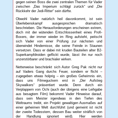
gegen seinen Boss die zwei zentralen Themen für Vader
zwischen „Das Imperium schlägt zurück“ und „Die
Rückkehr der Jedi-Ritter“ sein dürfte.
Obwohl Vader natürlich heil davonkommt, ist sein
Überlebenskampf ausgesprochen dramatisch
beschrieben. Die Herausforderungen erscheinen extrem,
doch mit der wütenden Entschlossenheit eines Profi-
Boxers, der immer wieder im Ring aufsteht, peitscht
sich Vader von einer Prüfung zur nächsten und
überwindet Hindernisse, die seine Feinde in Staunen
versetzen. Dass er dabei mit kruden Bauteilen alter B2-
Superkampfdroiden geflickt wurde, lässt ihn nur noch
unzerstörbarer und brachialer wirken.
Netterweise beschränkt sich Autor Greg Pak nicht nur
auf Vaders Gang durchs Feuer, sondern er flicht –
zugegeben etwas holprig – ein großes Geheimnis ein,
dass uns Filmeguckern erst in „Der Aufstieg
Skywalkers“ präsentiert wurde. Denn durch ein
Verplappern von Ochi (auch der übrigens eine Leihgabe
aus besagtem Film) bekommt Vader Hinweise darauf,
dass sein Meister irgendwas in den Tiefen des
Weltraums treibt, ein Projekt gewaltigen Ausmaßes auf
einer geheimen Welt durchführt (und gemeint ist nicht
der zweite Todesstern, dessen Bau weiter sträflich von
der Handlung ignoriert wird). Hier werden