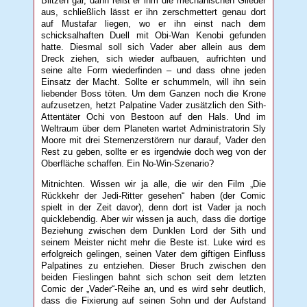
Blitzen gar, dann reißt er ihm die mechanischen Glieder
aus, schließlich lässt er ihn zerschmettert genau dort
auf Mustafar liegen, wo er ihn einst nach dem
schicksalhaften Duell mit Obi-Wan Kenobi gefunden
hatte. Diesmal soll sich Vader aber allein aus dem
Dreck ziehen, sich wieder aufbauen, aufrichten und
seine alte Form wiederfinden – und dass ohne jeden
Einsatz der Macht. Sollte er schummeln, will ihn sein
liebender Boss töten. Um dem Ganzen noch die Krone
aufzusetzen, hetzt Palpatine Vader zusätzlich den Sith-
Attentäter Ochi von Bestoon auf den Hals. Und im
Weltraum über dem Planeten wartet Administratorin Sly
Moore mit drei Sternenzerstörern nur darauf, Vader den
Rest zu geben, sollte er es irgendwie doch weg von der
Oberfläche schaffen. Ein No-Win-Szenario?
Mitnichten. Wissen wir ja alle, die wir den Film „Die
Rückkehr der Jedi-Ritter gesehen“ haben (der Comic
spielt in der Zeit davor), denn dort ist Vader ja noch
quicklebendig. Aber wir wissen ja auch, dass die dortige
Beziehung zwischen dem Dunklen Lord der Sith und
seinem Meister nicht mehr die Beste ist. Luke wird es
erfolgreich gelingen, seinen Vater dem giftigen Einfluss
Palpatines zu entziehen. Dieser Bruch zwischen den
beiden Fieslingen bahnt sich schon seit dem letzten
Comic der „Vader“-Reihe an, und es wird sehr deutlich,
dass die Fixierung auf seinen Sohn und der Aufstand