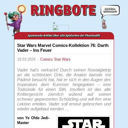
Star Wars Marvel Comics-Kollektion 76: Darth
Vader – Ins Feuer
19.03.2024
Comics
Star Wars
Vader hat’s verkackt! Durch seinen Nostalgietrip
an die schönsten Orte, die Anakin damals mit
Padmé besucht hat, hat er sich in den Augen des
Imperators dem Kummer hingegeben – eine
Todsünde für einen Sith. Insofern ist das alte
Knittergesicht ziemlich wütend auf seinen
schwarz gepanzerten Schützling und will ihm eine
Lektion erteilen. Vader soll erneut gebrochen und
wieder aufgebaut werden …
von Ye Olde Jedi-
Master