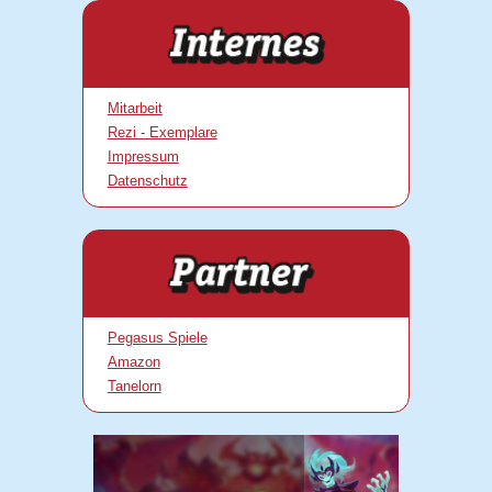
Mitarbeit
Rezi - Exemplare
Impressum
Datenschutz
Pegasus Spiele
Amazon
Tanelorn