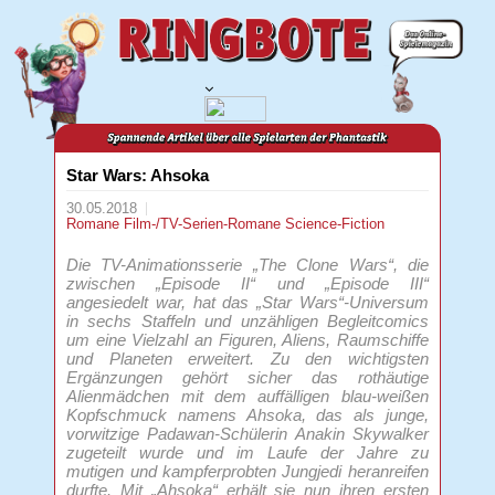
Star Wars: Ahsoka
30.05.2018
Romane
Film-/TV-Serien-Romane
Science-Fiction
Die TV-Animationsserie „The Clone Wars“, die
zwischen „Episode II“ und „Episode III“
angesiedelt war, hat das „Star Wars“-Universum
in sechs Staffeln und unzähligen Begleitcomics
um eine Vielzahl an Figuren, Aliens, Raumschiffe
und Planeten erweitert. Zu den wichtigsten
Ergänzungen gehört sicher das rothäutige
Alienmädchen mit dem auffälligen blau-weißen
Kopfschmuck namens Ahsoka, das als junge,
vorwitzige Padawan-Schülerin Anakin Skywalker
zugeteilt wurde und im Laufe der Jahre zu
mutigen und kampferprobten Jungjedi heranreifen
durfte. Mit „Ahsoka“ erhält sie nun ihren ersten