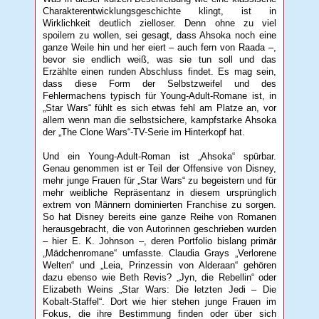
Charakterentwicklungsgeschichte klingt, ist in
Wirklichkeit deutlich zielloser. Denn ohne zu viel
spoilern zu wollen, sei gesagt, dass Ahsoka noch eine
ganze Weile hin und her eiert – auch fern von Raada –,
bevor sie endlich weiß, was sie tun soll und das
Erzählte einen runden Abschluss findet. Es mag sein,
dass diese Form der Selbstzweifel und des
Fehlermachens typisch für Young-Adult-Romane ist, in
„Star Wars“ fühlt es sich etwas fehl am Platze an, vor
allem wenn man die selbstsichere, kampfstarke Ahsoka
der „The Clone Wars“-TV-Serie im Hinterkopf hat.
Und ein Young-Adult-Roman ist „Ahsoka“ spürbar.
Genau genommen ist er Teil der Offensive von Disney,
mehr junge Frauen für „Star Wars“ zu begeistern und für
mehr weibliche Repräsentanz in diesem ursprünglich
extrem von Männern dominierten Franchise zu sorgen.
So hat Disney bereits eine ganze Reihe von Romanen
herausgebracht, die von Autorinnen geschrieben wurden
– hier E. K. Johnson –, deren Portfolio bislang primär
„Mädchenromane“ umfasste. Claudia Grays „Verlorene
Welten“ und „Leia, Prinzessin von Alderaan“ gehören
dazu ebenso wie Beth Revis? „Jyn, die Rebellin“ oder
Elizabeth Weins „Star Wars: Die letzten Jedi – Die
Kobalt-Staffel“. Dort wie hier stehen junge Frauen im
Fokus, die ihre Bestimmung finden oder über sich