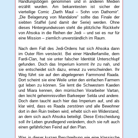
Handlungsbögen genommen und in anderen Medien
erzählt wurden. Am bekanntesten ist sicher der
vierteilige Comic „Darth Maul – Sohn von Dathomir“.
„Die Belagerung von Mandalore“ sollte das Finale der
siebten Staffel (und damit der Serie) werden. Ohne
dieses Hintergrundwissen steht die plötzliche Rückkehr
von Ahsoka in die Reihen der Jedi – und sei es nur für
eine Mission – ziemlich unverständlich im Raum.
Nach dem Fall des Jedi-Ordens hat sich Ahsoka dann
im Outer Rim versteckt. Bei einer Händlerfamilie, dem
Fardi-Clan, hat sie unter falscher Identität Unterschlupf
gefunden. Doch das Imperium kommt ihr zu nah, und
sie entscheidet sich dazu, erneut zu verschwinden. Ihr
Weg führt sie auf den abgelegenen Farmmond Raada.
Dort scheint sie eine Weile unter den einfachen Farmern
gut leben zu können. Sie lernt die Schwestern Kaeden
und Miara kennen, den mürrischen Vorarbeiter Vartan,
den leicht geheimnisvollen Barkeeper Selda und andere.
Doch dann taucht auch hier das Imperium auf, und als
klar wird, dass es Raada zerstören und alle Bewohner
dort in den Ruin treiben wird, erhebt sich ein Widerstand,
an dem sich auch Ahsoka beteiligt. Diese Entscheidung
soll ihr Leben grundlegend verändern, doch sie ruft auch
einen gefährlichen Feind auf den Plan.
Was in dieser kurzen Beschreibung wie eine klassische