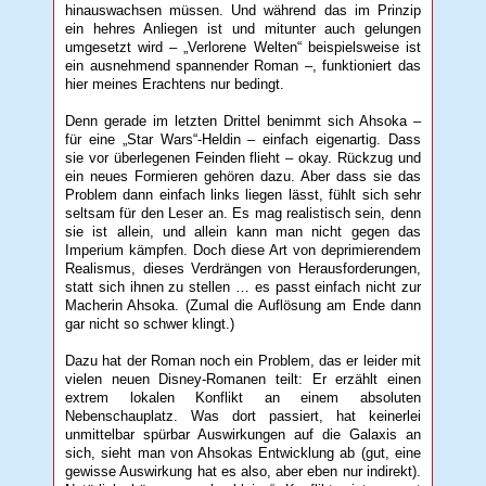
hinauswachsen müssen. Und während das im Prinzip
ein hehres Anliegen ist und mitunter auch gelungen
umgesetzt wird – „Verlorene Welten“ beispielsweise ist
ein ausnehmend spannender Roman –, funktioniert das
hier meines Erachtens nur bedingt.
Denn gerade im letzten Drittel benimmt sich Ahsoka –
für eine „Star Wars“-Heldin – einfach eigenartig. Dass
sie vor überlegenen Feinden flieht – okay. Rückzug und
ein neues Formieren gehören dazu. Aber dass sie das
Problem dann einfach links liegen lässt, fühlt sich sehr
seltsam für den Leser an. Es mag realistisch sein, denn
sie ist allein, und allein kann man nicht gegen das
Imperium kämpfen. Doch diese Art von deprimierendem
Realismus, dieses Verdrängen von Herausforderungen,
statt sich ihnen zu stellen … es passt einfach nicht zur
Macherin Ahsoka. (Zumal die Auflösung am Ende dann
gar nicht so schwer klingt.)
Dazu hat der Roman noch ein Problem, das er leider mit
vielen neuen Disney-Romanen teilt: Er erzählt einen
extrem lokalen Konflikt an einem absoluten
Nebenschauplatz. Was dort passiert, hat keinerlei
unmittelbar spürbar Auswirkungen auf die Galaxis an
sich, sieht man von Ahsokas Entwicklung ab (gut, eine
gewisse Auswirkung hat es also, aber eben nur indirekt).