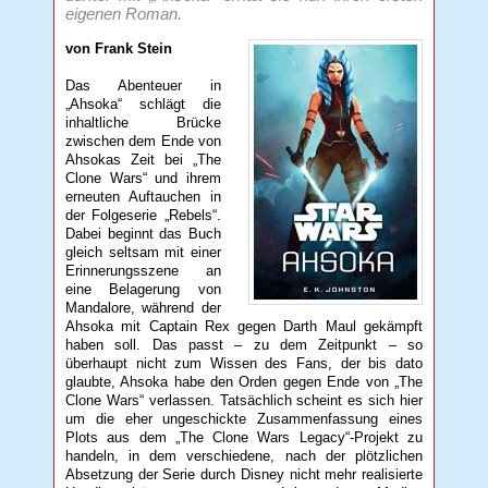
eigenen Roman.
von Frank Stein
Das Abenteuer in
„Ahsoka“ schlägt die
inhaltliche Brücke
zwischen dem Ende von
Ahsokas Zeit bei „The
Clone Wars“ und ihrem
erneuten Auftauchen in
der Folgeserie „Rebels“.
Dabei beginnt das Buch
gleich seltsam mit einer
Erinnerungsszene an
eine Belagerung von
Mandalore, während der
Ahsoka mit Captain Rex gegen Darth Maul gekämpft
haben soll. Das passt – zu dem Zeitpunkt – so
überhaupt nicht zum Wissen des Fans, der bis dato
glaubte, Ahsoka habe den Orden gegen Ende von „The
Clone Wars“ verlassen. Tatsächlich scheint es sich hier
um die eher ungeschickte Zusammenfassung eines
Plots aus dem „The Clone Wars Legacy“-Projekt zu
handeln, in dem verschiedene, nach der plötzlichen
Absetzung der Serie durch Disney nicht mehr realisierte