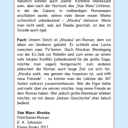
Natürlich können auch „kleine“ Konflikte interessant
sein, aber nach der Hochzeit des „Star Wars“-LitVerse,
in der die Galaxis in vielbändigen Romanepen
erschüttert wurde, wirken viele dieser neuen Werke
schrecklich unbedeutend – „Ahsoka“ inklusive. Wenn
man nicht weiß, was auf Raada geschah, ist das im
Grunde auch egal.
Fazit:
Unterm Strich ist „Ahsoka“ ein Roman, dem vor
allem ein Verdienst gebührt: Er schließt eine Lücke
zwischen zwei TV-Serien. Doch Ahsokas Werdegang
von der Ex-Jedi zur Rebellin wird zum einen an einem
sehr lokalen Konflikt (unbedeutend für die große Saga,
möchte man sagen) festgemacht, zum anderen
plätschert der Roman auch lange Zeit vor sich hin.
„Ahsoka sieht, wie gemein das Imperium ist, und trifft
neue Freunde“ – so könnte man die Lektüre der 347
Seiten verkürzt zusammenfassen. Wer die Figur liebte
und mehr über sie wissen möchte, mag seine Freude an
dem Roman haben. Wer jedoch große Abenteuer erleben
möchte, ist mit dieser „kleinen Geschichte“ eher falsch
bedient.
Star Wars: Ahsoka
Film/Serien-Roman
E. K. Johnston
Panini Books 2017