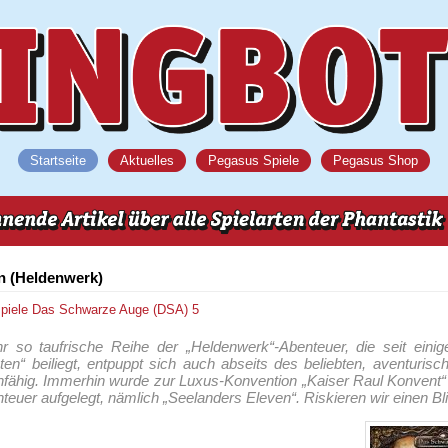
Startseite
Aktuelles
Pegasus Spiele
Pegasus Shop
n (Heldenwerk)
spiele
Das Schwarze Auge (DSA) 5
r so taufrische Reihe der „Heldenwerk“-Abenteuer, die seit einig
en“ beiliegt, entpuppt sich auch abseits des beliebten, aventuris
nfähig. Immerhin wurde zur Luxus-Konvention „Kaiser Raul Konvent“
euer aufgelegt, nämlich „Seelanders Eleven“. Riskieren wir einen Bl