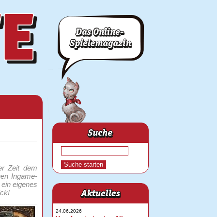
er Zeit dem
chen Ingame-
 ein eigenes
ick!
24.06.2026