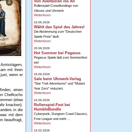
Von Aventurien ins All
Rollenspiel-Crowdfundings von
Ulisses und Uhrwerk
Weiterlesen
23.06.2026
Wählt das Spiel des Jahres!
Die Abstimmung zum "Deutschen
Spiele Preis" läuft.
Weiterlesen
20.06.2026
Hot Summer bei Pegasus
Pegasus Spiele lädt zum Sommerfest
ein!
 Amtsträgern,
Weiterlesen
sam mit ihren
18.06.2026
just, wenn er
Sale beim Uhrwerk-Verlag
"Star Trek Adventures" und "Mutant
Year Zero" reduziert.
finden, einen
Weiterlesen
len Chefkochs
hkommen (etwa
16.06.2026
Rollenspiel-Fest bei
afe knacken).
HumbleBundle
anders in die
Cyberpunk, Dungeon Crawl Classics,
etwas mit dem
Free League und mehr ...
n beauftragt,
Weiterlesen
15.02.2026