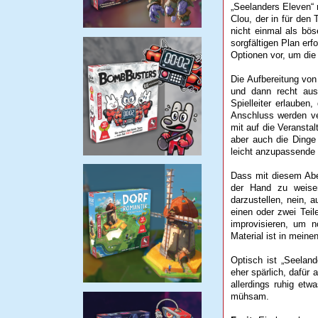
„Seelanders Eleven“
Clou, der in für den 
nicht einmal als bö
sorgfältigen Plan er
Optionen vor, um die
Die Aufbereitung von
und dann recht aus
Spielleiter erlauben
Anschluss werden ve
mit auf die Veransta
aber auch die Dinge
leicht anzupassende 
Dass mit diesem Aben
der Hand zu weisen
darzustellen, nein,
einen oder zwei Teil
improvisieren, um n
Material ist in meine
Optisch ist „Seelan
eher spärlich, dafür 
allerdings ruhig et
mühsam.