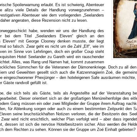
orische Spoilerwarnung erlaubt. Es ist schwierig, Abenteuer
ne allzu viele Details der Handlung vorwegzunehmen –
vestigativen Abenteuer wie dem vorliegenden „Seelanders
 daher angeraten, diese Rezension nicht zu lesen.
rweggeschickt habe, wenden wir uns der Handlung des
r bei dem Titel „Seelanders Eleven“ gleich an den
s Eleven“ mit George Clooney denken musste, der liegt
 mal so falsch. Zwar geht es nicht um die Zahl „Elf“, wie im
even im Sinne von Lehrlingen, doch ein großer Coup steht
xquisiten Hotel Seelander zu Gareth wird ein rauschender
ichtet. Alles, was Rang und Namen hat, kommt zusammen
leckliches Sümmchen für die Veteranen der Dämonenkriege. Doch zu all den
iziern und Geweihten gesellt sich auch die Katzenmagierin Zoé, die gemein
pe eingeschworener Phexjünger – den hoteleigenen Safe ausräumen möchte, 
 Gäste randvoll gefüllt ist.
e, die sich teils als Gäste, teils als Angestellte auf der Veranstaltung be
arbeitet. Dieser orientiert sich an der großartigen Menüreihenfolge des eit
jedem Gang müssen ein oder zwei Mitglieder der Gruppe ihrem Auftrag nac
hlen, für Ablenkung sorgen oder auch zu einem bestimmten Zeitpunkt den S
 Eleven seine bruchstückhaften Notizen verloren, die der Besitzerin des Seel
 Zwar wird nicht ersichtlich, welcher Plan verfolgt wird – aber dass irgend
, dessen ist sich die nervöse Hotelbesitzerin sicher. Also werden die Helde
h dem Rechten zu sehen. Können sie der Gruppe um Zoé Einhalt gebieten?