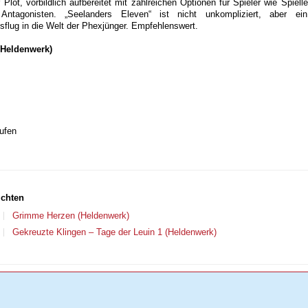
lot, vorbildlich aufbereitet mit zahlreichen Optionen für Spieler wie Spielle
ntagonisten. „Seelanders Eleven“ ist nicht unkompliziert, aber ein
flug in die Welt der Phexjünger. Empfehlenswert.
(Heldenwerk)
ufen
ichten
Grimme Herzen (Heldenwerk)
Gekreuzte Klingen – Tage der Leuin 1 (Heldenwerk)