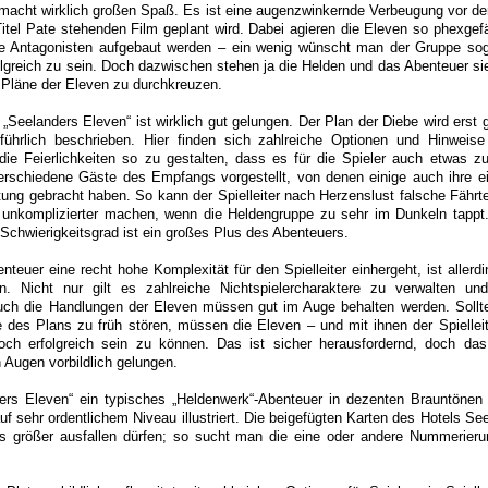
 macht wirklich großen Spaß. Es ist eine augenzwinkernde Verbeugung vor 
Titel Pate stehenden Film geplant wird. Dabei agieren die Eleven so phexgefä
se Antagonisten aufgebaut werden – ein wenig wünscht man der Gruppe sog
folgreich zu sein. Doch dazwischen stehen ja die Helden und das Abenteuer si
 Pläne der Eleven zu durchkreuzen.
 „Seelanders Eleven“ ist wirklich gut gelungen. Der Plan der Diebe wird erst
führlich beschrieben. Hier finden sich zahlreiche Optionen und Hinweis
, die Feierlichkeiten so zu gestalten, dass es für die Spieler auch etwas zu
rschiedene Gäste des Empfangs vorgestellt, von denen einige auch ihre 
ltung gebracht haben. So kann der Spielleiter nach Herzenslust falsche Fährt
 unkomplizierter machen, wenn die Heldengruppe zu sehr im Dunkeln tappt.
Schwierigkeitsgrad ist ein großes Plus des Abenteuers.
teuer eine recht hohe Komplexität für den Spielleiter einhergeht, ist allerd
. Nicht nur gilt es zahlreiche Nichtspielercharaktere zu verwalten und
 auch die Handlungen der Eleven müssen gut im Auge behalten werden. Sollt
e des Plans zu früh stören, müssen die Eleven – und mit ihnen der Spielleite
och erfolgreich sein zu können. Das ist sicher herausfordernd, doch das 
n Augen vorbildlich gelungen.
ders Eleven“ ein typisches „Heldenwerk“-Abenteuer in dezenten Brauntönen
auf sehr ordentlichem Niveau illustriert. Die beigefügten Karten des Hotels Se
was größer ausfallen dürfen; so sucht man die eine oder andere Nummerier