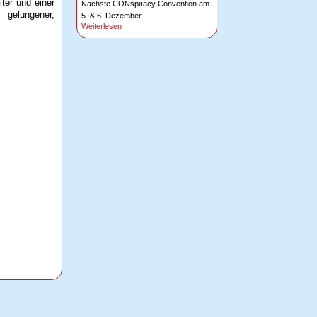
iter und einer
Nächste CONspiracy Convention am
 gelungener,
5. & 6. Dezember
Weiterlesen