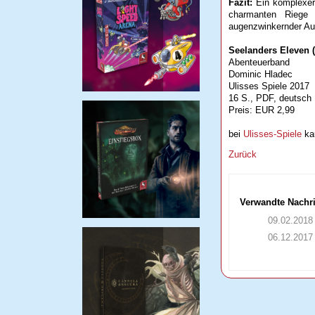
Fazit:
Ein komplexer P
charmanten Riege A
augenzwinkernder Aus
Seelanders Eleven 
Abenteuerband
Dominic Hladec
Ulisses Spiele 2017
16 S., PDF, deutsch
Preis: EUR 2,99
bei
Ulisses-Spiele
ka
Zurück
Verwandte Nachr
09.02.2018
06.12.2017