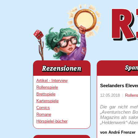
Artikel - Interview
Seelanders Eleve
Rollenspiele
Brettspiele
12.05.2018
Rollen
Kartenspiele
Die gar nicht meh
Comics
„Aventurischen Bot
Romane
Magazins als salo
Hörspiele/-bücher
„Heldenwerk“-Abent
von André Frenzer