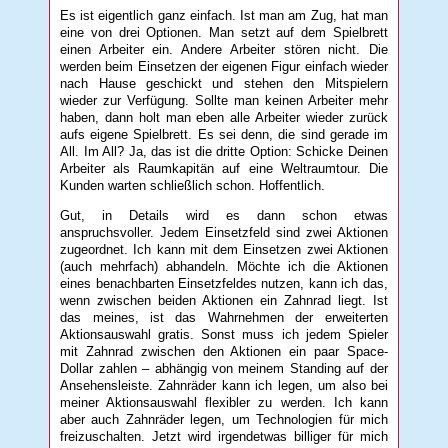
Es ist eigentlich ganz einfach. Ist man am Zug, hat man
eine von drei Optionen. Man setzt auf dem Spielbrett
einen Arbeiter ein. Andere Arbeiter stören nicht. Die
werden beim Einsetzen der eigenen Figur einfach wieder
nach Hause geschickt und stehen den Mitspielern
wieder zur Verfügung. Sollte man keinen Arbeiter mehr
haben, dann holt man eben alle Arbeiter wieder zurück
aufs eigene Spielbrett. Es sei denn, die sind gerade im
All. Im All? Ja, das ist die dritte Option: Schicke Deinen
Arbeiter als Raumkapitän auf eine Weltraumtour. Die
Kunden warten schließlich schon. Hoffentlich.
Gut, in Details wird es dann schon etwas
anspruchsvoller. Jedem Einsetzfeld sind zwei Aktionen
zugeordnet. Ich kann mit dem Einsetzen zwei Aktionen
(auch mehrfach) abhandeln. Möchte ich die Aktionen
eines benachbarten Einsetzfeldes nutzen, kann ich das,
wenn zwischen beiden Aktionen ein Zahnrad liegt. Ist
das meines, ist das Wahrnehmen der erweiterten
Aktionsauswahl gratis. Sonst muss ich jedem Spieler
mit Zahnrad zwischen den Aktionen ein paar Space-
Dollar zahlen – abhängig von meinem Standing auf der
Ansehensleiste. Zahnräder kann ich legen, um also bei
meiner Aktionsauswahl flexibler zu werden. Ich kann
aber auch Zahnräder legen, um Technologien für mich
freizuschalten. Jetzt wird irgendetwas billiger für mich