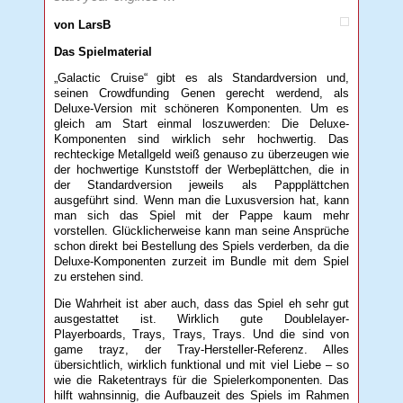
von LarsB
Das Spielmaterial
„Galactic Cruise“ gibt es als Standardversion und,
seinen Crowdfunding Genen gerecht werdend, als
Deluxe-Version mit schöneren Komponenten. Um es
gleich am Start einmal loszuwerden: Die Deluxe-
Komponenten sind wirklich sehr hochwertig. Das
rechteckige Metallgeld weiß genauso zu überzeugen wie
der hochwertige Kunststoff der Werbeplättchen, die in
der Standardversion jeweils als Pappplättchen
ausgeführt sind. Wenn man die Luxusversion hat, kann
man sich das Spiel mit der Pappe kaum mehr
vorstellen. Glücklicherweise kann man seine Ansprüche
schon direkt bei Bestellung des Spiels verderben, da die
Deluxe-Komponenten zurzeit im Bundle mit dem Spiel
zu erstehen sind.
Die Wahrheit ist aber auch, dass das Spiel eh sehr gut
ausgestattet ist. Wirklich gute Doublelayer-
Playerboards, Trays, Trays, Trays. Und die sind von
game trayz, der Tray-Hersteller-Referenz. Alles
übersichtlich, wirklich funktional und mit viel Liebe – so
wie die Raketentrays für die Spielerkomponenten. Das
hilft wahnsinnig, die Aufbauzeit des Spiels im Rahmen