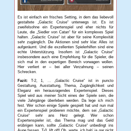
Es ist einfach ein frisches Setting, in dem das liebevoll
gestaltete „Galactic Cruise“ unterwegs ist. Es ist
zweifelsohne ein Expertenspiel und eher nichts für
Leute, die „Siedler von Catan“ für ein komplexes Spiel
halten. „Galactic Cruise“ ist aber für seine Komplexität
sehr zugänglich. Die Aktionen sind sehr klar. Alles ist
aufgeräumt. Und die exzellenten Spielerhilfen sind eine
echte Unterstützung. Insofern ist „Galactic Cruise“
insbesondere auch eine Empfehlung für die Spieler, die
sich mal in den expertigen Bereich vorwagen wollen.
Hier verliert er – bei aller Verzahnung – seinen
Schrecken.
Fazit:
T-2, 1, … „Galactic Cruise“ ist in puncto
Gestaltung, Ausstattung, Thema, Zugänglichkeit und
Eleganz ein herausragendes Expertenspiel. Dieses
Spiel wird aus meiner Sicht eines der Spiele sein, die
viele Jahrgänge überleben werden. Da lege ich mich
fest. Wer schon einige Spiele gespielt hat und nun mal
ein Expertenspiel probieren möchte, dem sei „Galactic
Cruise“ sehr ans Herz gelegt. Wer schon
Expertenspieler ist, das Thema mag und das Geld
erübrigen kann, sollte „Galactic Cruise“ unbedingt ins
Auge fassen. T-0, lift off! Oh, warte, ich hab’ ja gar nicht