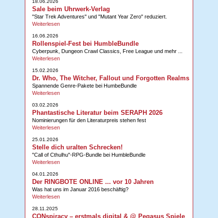
18.06.2026
Sale beim Uhrwerk-Verlag
"Star Trek Adventures" und "Mutant Year Zero" reduziert.
Weiterlesen
16.06.2026
Rollenspiel-Fest bei HumbleBundle
Cyberpunk, Dungeon Crawl Classics, Free League und mehr ...
Weiterlesen
15.02.2026
Dr. Who, The Witcher, Fallout und Forgotten Realms
Spannende Genre-Pakete bei HumbeBundle
Weiterlesen
03.02.2026
Phantastische Literatur beim SERAPH 2026
Nominierungen für den Literaturpreis stehen fest
Weiterlesen
25.01.2026
Stelle dich uralten Schrecken!
"Call of Cthulhu"-RPG-Bundle bei HumbleBundle
Weiterlesen
04.01.2026
Der RINGBOTE ONLINE ... vor 10 Jahren
Was hat uns im Januar 2016 beschäftig?
Weiterlesen
28.11.2025
CONspiracy – erstmals digital & @ Pegasus Spiele