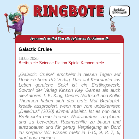
Galactic Cruise
18.05.2025
Brettspiele
Science-Fiction-Spiele
Kennerspiele
„Galactic Cruise“ erscheint in diesen Tagen auf
Deutsch beim PD-Verlag. Das auf Kickstarter ins
Leben gerufene Spiel ist ein Erstlingswerk:
Sowohl der Verlag Kinson Key Games als auch
die Autoren T. K. King, Dennis Northcott und Koltin
Thomson haben sich das erste Mal Brettspiel-
kreativ ausprobiert, wenn man vom unbekannten
„Delivirus“ (2020) einmal absieht. Ist es nun dem
Brettspieler eine Freude, Weltraumtrips zu planen
und zu bewerben, Raumschiffe zu bauen und
auszubauen und für genug Verpflegung an Bord
zu sorgen? Wir wissen mehr in T-10, 9, 8, 7, 6,
start your engines …