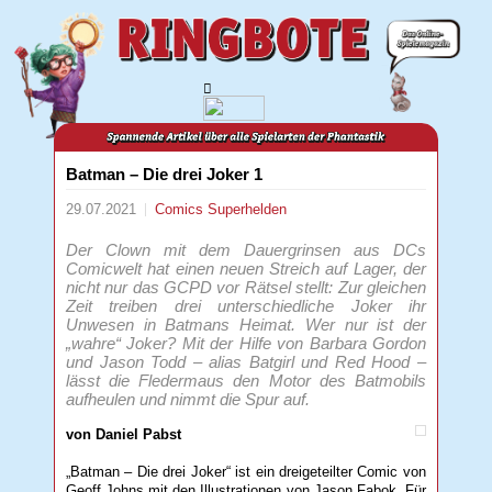
Batman – Die drei Joker 1
29.07.2021
Comics
Superhelden
Der Clown mit dem Dauergrinsen aus DCs
Comicwelt hat einen neuen Streich auf Lager, der
nicht nur das GCPD vor Rätsel stellt: Zur gleichen
Zeit treiben drei unterschiedliche Joker ihr
Unwesen in Batmans Heimat. Wer nur ist der
„wahre“ Joker? Mit der Hilfe von Barbara Gordon
und Jason Todd – alias Batgirl und Red Hood –
lässt die Fledermaus den Motor des Batmobils
aufheulen und nimmt die Spur auf.
von Daniel Pabst
„Batman – Die drei Joker“ ist ein dreigeteilter Comic von
Geoff Johns mit den Illustrationen von Jason Fabok. Für