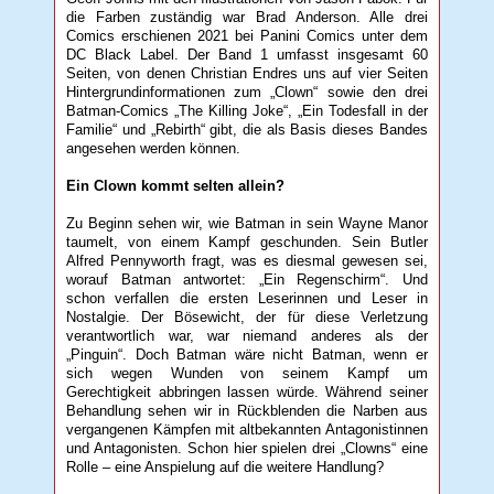
die Farben zuständig war Brad Anderson. Alle drei
Comics erschienen 2021 bei Panini Comics unter dem
DC Black Label. Der Band 1 umfasst insgesamt 60
Seiten, von denen Christian Endres uns auf vier Seiten
Hintergrundinformationen zum „Clown“ sowie den drei
Batman-Comics „The Killing Joke“, „Ein Todesfall in der
Familie“ und „Rebirth“ gibt, die als Basis dieses Bandes
angesehen werden können.
Ein Clown kommt selten allein?
Zu Beginn sehen wir, wie Batman in sein Wayne Manor
taumelt, von einem Kampf geschunden. Sein Butler
Alfred Pennyworth fragt, was es diesmal gewesen sei,
worauf Batman antwortet: „Ein Regenschirm“. Und
schon verfallen die ersten Leserinnen und Leser in
Nostalgie. Der Bösewicht, der für diese Verletzung
verantwortlich war, war niemand anderes als der
„Pinguin“. Doch Batman wäre nicht Batman, wenn er
sich wegen Wunden von seinem Kampf um
Gerechtigkeit abbringen lassen würde. Während seiner
Behandlung sehen wir in Rückblenden die Narben aus
vergangenen Kämpfen mit altbekannten Antagonistinnen
und Antagonisten. Schon hier spielen drei „Clowns“ eine
Rolle – eine Anspielung auf die weitere Handlung?