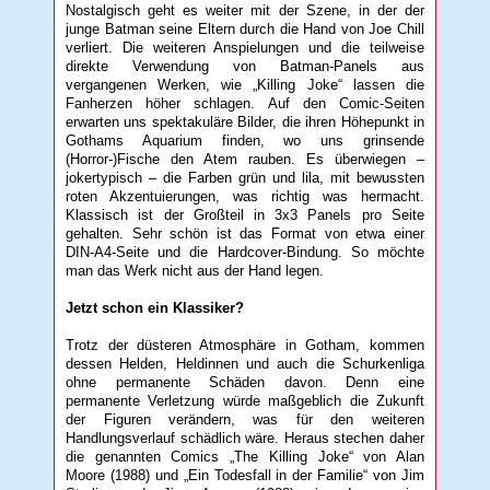
Nostalgisch geht es weiter mit der Szene, in der der
junge Batman seine Eltern durch die Hand von Joe Chill
verliert. Die weiteren Anspielungen und die teilweise
direkte Verwendung von Batman-Panels aus
vergangenen Werken, wie „Killing Joke“ lassen die
Fanherzen höher schlagen. Auf den Comic-Seiten
erwarten uns spektakuläre Bilder, die ihren Höhepunkt in
Gothams Aquarium finden, wo uns grinsende
(Horror-)Fische den Atem rauben. Es überwiegen –
jokertypisch – die Farben grün und lila, mit bewussten
roten Akzentuierungen, was richtig was hermacht.
Klassisch ist der Großteil in 3x3 Panels pro Seite
gehalten. Sehr schön ist das Format von etwa einer
DIN-A4-Seite und die Hardcover-Bindung. So möchte
man das Werk nicht aus der Hand legen.
Jetzt schon ein Klassiker?
Trotz der düsteren Atmosphäre in Gotham, kommen
dessen Helden, Heldinnen und auch die Schurkenliga
ohne permanente Schäden davon. Denn eine
permanente Verletzung würde maßgeblich die Zukunft
der Figuren verändern, was für den weiteren
Handlungsverlauf schädlich wäre. Heraus stechen daher
die genannten Comics „The Killing Joke“ von Alan
Moore (1988) und „Ein Todesfall in der Familie“ von Jim