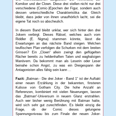
Komiker und der Clown. Diese drei stellen nicht nur drei
verschiedene (Comic-)Epochen der Figur, sondern auch
dessen unterschiedliche Charakteristika dar. Gleich
bleibt, dass jeder von ihnen unaufhörlich lacht, sei die
eigene Tat noch so abscheulich.
In diesem Band bleibt unklar, wer sich hinter den drei
Jokern verbirgt. Dieses Rätsel, welches auch vom
Riddler (E. Nigma) stammen könnte, lässt die
Erwartungen an das nächste Band steigen. Welchen
teuflischen Plan verfolgen die Schurken mit dem breiten
Grinsen? Ein „Clown“ allein zwingt den geflügelten
Rächer bereits zu heldenhaften Taten und waghalsigen
Manövern. Da bekommt man als Leserin oder Leser
beinahe schon Angst, zu was ein Dreigespann der
Antagonisten alles fähig sein kann ...
Fazit:
„Batman - Die drei Joker - Band 1“ ist der Auftakt
einer neuen Erzählung in der bekannten, finsteren
Kulisse von Gotham City. Die hohe Anzahl an
Referenzen, kombiniert mit vielen Neuerungen, lassen
das „Batman“-Universum in neuem Glanz erstrahlen.
Auch wer bisher wenig Berührung mit Batman hatte,
wird sich sehr gut zurechtfinden. Es bleibt einzig die
Frage, ob der Comic dieses gelungene
Spannungsniveau bis zum Finale der neuen Joker-