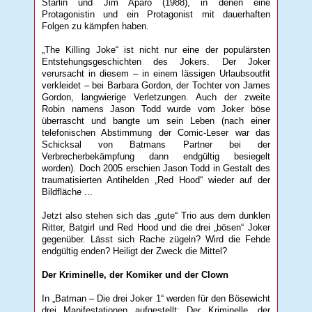
Starlin und Jim Aparo (1988), in denen eine
Protagonistin und ein Protagonist mit dauerhaften
Folgen zu kämpfen haben.
„The Killing Joke“ ist nicht nur eine der populärsten
Entstehungsgeschichten des Jokers. Der Joker
verursacht in diesem – in einem lässigen Urlaubsoutfit
verkleidet – bei Barbara Gordon, der Tochter von James
Gordon, langwierige Verletzungen. Auch der zweite
Robin namens Jason Todd wurde vom Joker böse
überrascht und bangte um sein Leben (nach einer
telefonischen Abstimmung der Comic-Leser war das
Schicksal von Batmans Partner bei der
Verbrecherbekämpfung dann endgültig besiegelt
worden). Doch 2005 erschien Jason Todd in Gestalt des
traumatisierten Antihelden „Red Hood“ wieder auf der
Bildfläche ...
Jetzt also stehen sich das „gute“ Trio aus dem dunklen
Ritter, Batgirl und Red Hood und die drei „bösen“ Joker
gegenüber. Lässt sich Rache zügeln? Wird die Fehde
endgültig enden? Heiligt der Zweck die Mittel?
Der Kriminelle, der Komiker und der Clown
In „Batman – Die drei Joker 1“ werden für den Bösewicht
drei Manifestationen aufgestellt: Der Kriminelle, der