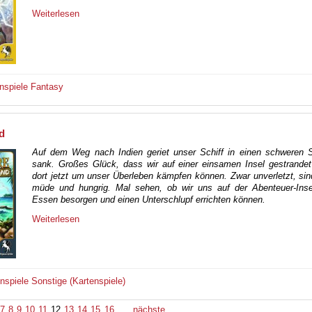
Weiterlesen
nspiele
Fantasy
d
Auf dem Weg nach Indien geriet unser Schiff in einen schweren 
sank. Großes Glück, dass wir auf einer einsamen Insel gestrandet
dort jetzt um unser Überleben kämpfen können. Zwar unverletzt, sin
müde und hungrig. Mal sehen, ob wir uns auf der Abenteuer-Ins
Essen besorgen und einen Unterschlupf errichten können.
Weiterlesen
enspiele
Sonstige (Kartenspiele)
7
8
9
10
11
12
13
14
15
16
…
nächste