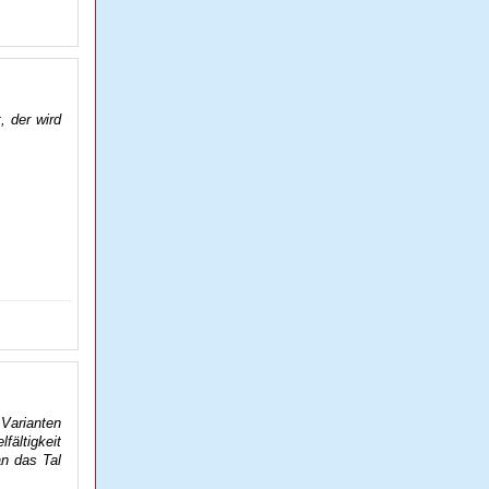
, der wird
Varianten
ältigkeit
an das Tal