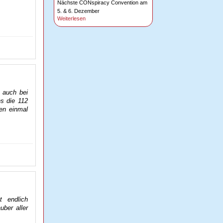
Nächste CONspiracy Convention am
5. & 6. Dezember
Weiterlesen
e auch bei
ns die 112
en einmal
t endlich
uber aller