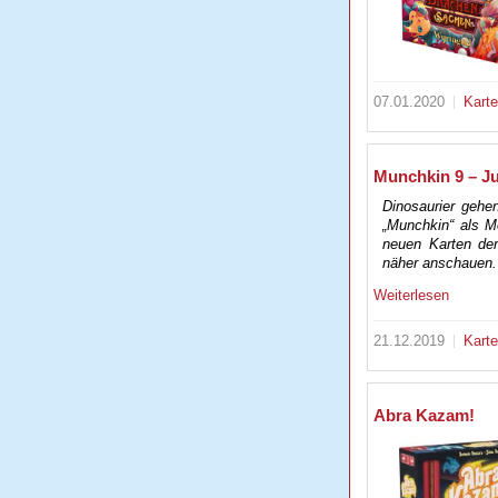
07.01.2020
Kart
Munchkin 9 – Ju
Dinosaurier gehe
„Munchkin“ als M
neuen Karten der
näher anschauen.
Weiterlesen
21.12.2019
Kart
Abra Kazam!