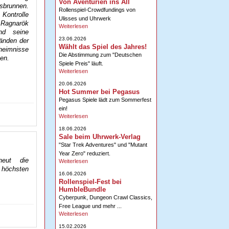
Von Aventurien ins All
sbrunnen.
Rollenspiel-Crowdfundings von
 Kontrolle
Ulisses und Uhrwerk
t Ragnarök
Weiterlesen
nd seine
23.06.2026
Händen der
Wählt das Spiel des Jahres!
eheimnisse
Die Abstimmung zum "Deutschen
en.
Spiele Preis" läuft.
Weiterlesen
20.06.2026
Hot Summer bei Pegasus
Pegasus Spiele lädt zum Sommerfest
ein!
Weiterlesen
18.06.2026
Sale beim Uhrwerk-Verlag
"Star Trek Adventures" und "Mutant
Year Zero" reduziert.
neut die
Weiterlesen
 höchsten
16.06.2026
Rollenspiel-Fest bei
HumbleBundle
Cyberpunk, Dungeon Crawl Classics,
Free League und mehr ...
Weiterlesen
15.02.2026