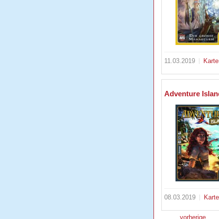
11.03.2019
Karte
Adventure Islan
08.03.2019
Kart
vorherige
…