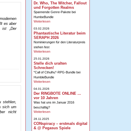
Dr. Who, The Witcher, Fallout
und Forgotten Realms
Spannende Genre-Pakete bei
HumbeBundle
 modernen
Weiterlesen
lt es aber
 ist „Der
03.02.2026
Phantastische Literatur beim
SERAPH 2026
Nominierungen für den Literaturpreis
stehen fest
Weiterlesen
25.01.2026
Stelle dich uralten
Schrecken!
"Call of Cthulhu"-RPG-Bundle bei
HumbleBundle
Weiterlesen
04.01.2026
Der RINGBOTE ONLINE ...
vor 10 Jahren
 stehlen,
Was hat uns im Januar 2016
s sich um
beschäftig?
ber nicht
Weiterlesen
28.11.2025
CONspiracy – erstmals digital
& @ Pegasus Spiele