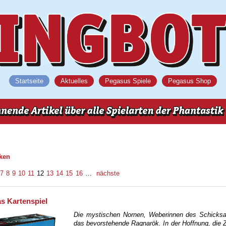
Startseite
Aktuelles
Pegasus Spiele
Pegasus Shop
iken
7
8
9
10
11
12
13
14
15
16
…
nächste
s Kartenspiel
Die mystischen Nornen, Weberinnen des Schicksa
das bevorstehende Ragnarök. In der Hoffnung, die 