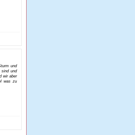
Sturm und
 sind und
d wir aber
el was zu