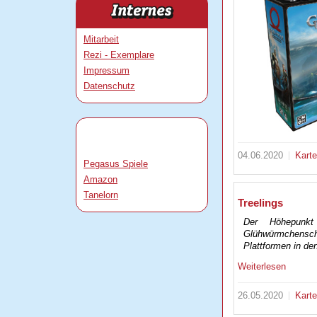
Mitarbeit
Rezi - Exemplare
Impressum
Datenschutz
04.06.2020
Kart
Pegasus Spiele
Amazon
Tanelorn
Treelings
Der Höhepunkt
Glühwürmchensc
Plattformen in de
Weiterlesen
26.05.2020
Kart