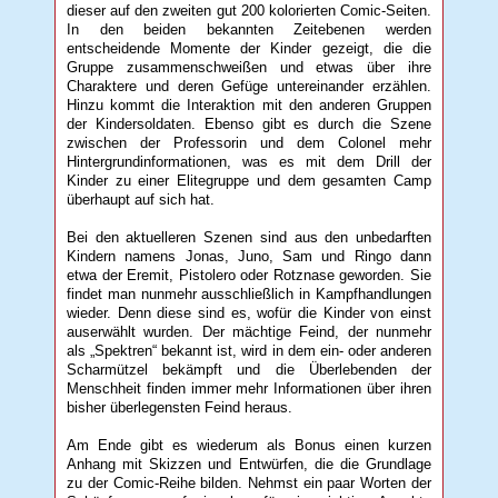
dieser auf den zweiten gut 200 kolorierten Comic-Seiten.
In den beiden bekannten Zeitebenen werden
entscheidende Momente der Kinder gezeigt, die die
Gruppe zusammenschweißen und etwas über ihre
Charaktere und deren Gefüge untereinander erzählen.
Hinzu kommt die Interaktion mit den anderen Gruppen
der Kindersoldaten. Ebenso gibt es durch die Szene
zwischen der Professorin und dem Colonel mehr
Hintergrundinformationen, was es mit dem Drill der
Kinder zu einer Elitegruppe und dem gesamten Camp
überhaupt auf sich hat.
Bei den aktuelleren Szenen sind aus den unbedarften
Kindern namens Jonas, Juno, Sam und Ringo dann
etwa der Eremit, Pistolero oder Rotznase geworden. Sie
findet man nunmehr ausschließlich in Kampfhandlungen
wieder. Denn diese sind es, wofür die Kinder von einst
auserwählt wurden. Der mächtige Feind, der nunmehr
als „Spektren“ bekannt ist, wird in dem ein- oder anderen
Scharmützel bekämpft und die Überlebenden der
Menschheit finden immer mehr Informationen über ihren
bisher überlegensten Feind heraus.
Am Ende gibt es wiederum als Bonus einen kurzen
Anhang mit Skizzen und Entwürfen, die die Grundlage
zu der Comic-Reihe bilden. Nehmst ein paar Worten der