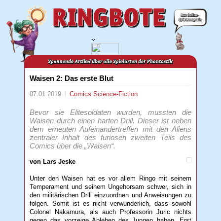
Waisen 2: Das erste Blut
07.01.2019
Comics
Science-Fiction
Bevor sie Elitesoldaten wurden, mussten die
Waisen durch einen harten Drill. Dieser ist neben
dem erneuten Aufeinandertreffen mit den Aliens
zentraler Inhalt des furiosen zweiten Teils des
Comics über die „Waisen“.
von Lars Jeske
Unter den Waisen hat es vor allem Ringo mit seinem
Temperament und seinem Ungehorsam schwer, sich in
den militärischen Drill einzuordnen und Anweisungen zu
folgen. Somit ist es nicht verwunderlich, dass sowohl
Colonel Nakamura, als auch Professorin Juric nichts
gegen das vorzeige Ableben des Jungen haben. Erst