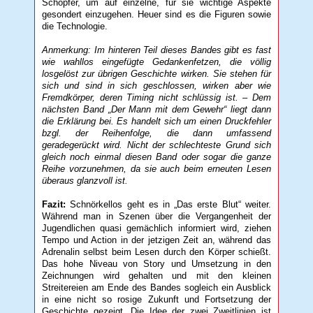
Schöpfer, um auf einzelne, für sie wichtige Aspekte
gesondert einzugehen. Heuer sind es die Figuren sowie
die Technologie.
Anmerkung: Im hinteren Teil dieses Bandes gibt es fast
wie wahllos eingefügte Gedankenfetzen, die völlig
losgelöst zur übrigen Geschichte wirken. Sie stehen für
sich und sind in sich geschlossen, wirken aber wie
Fremdkörper, deren Timing nicht schlüssig ist. – Dem
nächsten Band „Der Mann mit dem Gewehr“ liegt dann
die Erklärung bei. Es handelt sich um einen Druckfehler
bzgl. der Reihenfolge, die dann umfassend
geradegerückt wird. Nicht der schlechteste Grund sich
gleich noch einmal diesen Band oder sogar die ganze
Reihe vorzunehmen, da sie auch beim erneuten Lesen
überaus glanzvoll ist.
Fazit:
Schnörkellos geht es in „Das erste Blut“ weiter.
Während man in Szenen über die Vergangenheit der
Jugendlichen quasi gemächlich informiert wird, ziehen
Tempo und Action in der jetzigen Zeit an, während das
Adrenalin selbst beim Lesen durch den Körper schießt.
Das hohe Niveau von Story und Umsetzung in den
Zeichnungen wird gehalten und mit den kleinen
Streitereien am Ende des Bandes sogleich ein Ausblick
in eine nicht so rosige Zukunft und Fortsetzung der
Geschichte gezeigt. Die Idee der zwei Zweitlinien ist