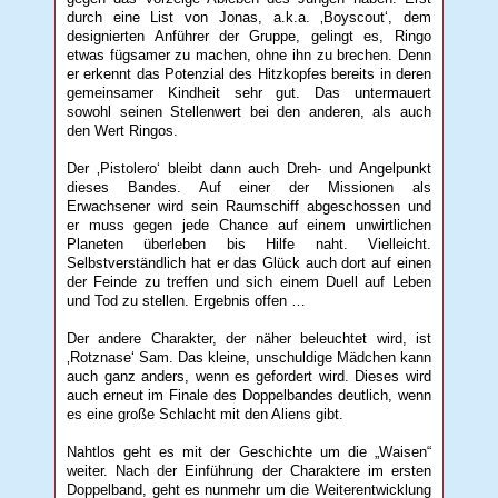
durch eine List von Jonas, a.k.a. ‚Boyscout‘, dem
designierten Anführer der Gruppe, gelingt es, Ringo
etwas fügsamer zu machen, ohne ihn zu brechen. Denn
er erkennt das Potenzial des Hitzkopfes bereits in deren
gemeinsamer Kindheit sehr gut. Das untermauert
sowohl seinen Stellenwert bei den anderen, als auch
den Wert Ringos.
Der ‚Pistolero‘ bleibt dann auch Dreh- und Angelpunkt
dieses Bandes. Auf einer der Missionen als
Erwachsener wird sein Raumschiff abgeschossen und
er muss gegen jede Chance auf einem unwirtlichen
Planeten überleben bis Hilfe naht. Vielleicht.
Selbstverständlich hat er das Glück auch dort auf einen
der Feinde zu treffen und sich einem Duell auf Leben
und Tod zu stellen. Ergebnis offen …
Der andere Charakter, der näher beleuchtet wird, ist
‚Rotznase‘ Sam. Das kleine, unschuldige Mädchen kann
auch ganz anders, wenn es gefordert wird. Dieses wird
auch erneut im Finale des Doppelbandes deutlich, wenn
es eine große Schlacht mit den Aliens gibt.
Nahtlos geht es mit der Geschichte um die „Waisen“
weiter. Nach der Einführung der Charaktere im ersten
Doppelband, geht es nunmehr um die Weiterentwicklung