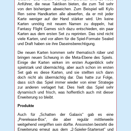
Anführer, die neue Taktiken bieten, die zum Teil sehr
von den bisherigen abweichen. Zum Beispiel will Kylo
Ren seine Handkarten alle abwerfen, da er mit jeder
Karte weniger auf der Hand stärker wird. Um keine
Karten unnötig mit neuem Namen zu doppeln, hat
Fantasy Flight Games sich dazu entschieden, ein paar
Karten aus dem ersten Set zu reprinten. Das sind nicht
viele Karten, und vor allem für die Spiel-Formate Sealed
und Draft haben sie ihre Daseinsberechtigung.
Die neuen Karten kommen sehr thematisch rüber und
bringen neuen Schwung in die Meta-Ebene des Spiels.
Einige der Karten wirken im ersten Augenblick sehr
spielstark und übermächtig, aber auch schon im ersten
Set gab es diese Karten, und sie stellten sich dann
doch nicht als übermächtig dar. Das hatte zur Folge,
dass sich das Spiel immer wieder von einer Strategie
zur anderen verlagert hat. Dies hielt das Spiel sehr
dynamisch und frisch, was hoffentlich auch mit dieser
Erweiterung so bleibt.
Produkte
Auch für „Schatten der Galaxis“ gab es eine
„Prerelease-Box“, die aber regulär mittlerweile
weitgehend vergriffen sein dürfte. Ansonsten besteht die
Erweiterung erneut aus dem „2-Spieler-Starterset“ und