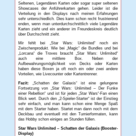
Seltenen, Legendären Karten oder sogar super seltenen
Showcases der Anführerkarten gehen. Leider ist die
Verteilung in den Displays nach meinen Erfahrungen
sehr unterschiedlich. Dies kann schon recht frustrierend
enden, wenn man unterdurchschnittlich viele Legendäre
Karten zieht und ein anderer im Freundeskreis deutlich
über Durchschnitt zieht.
Mir fehlt bei „Star Wars: Unlimited“ noch ein
Zwischenprodukt. Wie bei „Magic“ die Bundles und bei
„Lorcana“ die Troves braucht „Star Wars: Unlimited“
auch eine mittlere Box. Neben der
Aufbewahrungsmöglichkeit von Decks oder Karten
haben diese Boxen ja oft noch ein oder zwei andere
Vorteilen, wie Livecounter oder Kartentrenner.
Fazit:
„Schatten der Galaxis“ ist eine gelungene
Fortsetzung von „Star Wars: Unlimited – Der Funke
einer Rebellion“ und ist für jeden „Star Wars“-Fan einen
Blick wert. Durch den „2-Spieler-Starter“ ist der Einstieg
sehr einfach, und man kann schon eine Menge Spaß
mit dem Starter haben. Startet man dann noch mit dem
Deckbau und eventuell mit den Turnierformaten, kann
das Hobby schon einiges an Stunden füllen.
Star Wars Unlimited – Schatten der Galaxis (Booster-
Display)