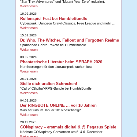
"Star Trek Adventures" und "Mutant Year Zero" reduziert.
Weiterlesen
16.06.2026
Rollenspiel-Fest bei HumbleBundle
Cyberpunk, Dungeon Crawl Classics, Free League und mehr ...
Weiterlesen
15.02.2026
Dr. Who, The Witcher, Fallout und Forgotten Realms
Spannende Genre-Pakete bei HumbeBundle
Weiterlesen
03.02.2026
Phantastische Literatur beim SERAPH 2026
Nominierungen für den Literaturpreis stehen fest
Weiterlesen
25.01.2026
Stelle dich uralten Schrecken!
"Call of Cthulhu"-RPG-Bundle bei HumbleBundle
Weiterlesen
04.01.2026
Der RINGBOTE ONLINE ... vor 10 Jahren
Was hat uns im Januar 2016 beschäftig?
Weiterlesen
28.11.2025
CONspiracy – erstmals digital & @ Pegasus Spiele
Nächste CONspiracy Convention am 5. & 6. Dezember
Weiterlesen