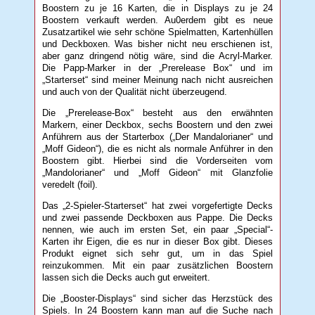
Boostern zu je 16 Karten, die in Displays zu je 24
Boostern verkauft werden. Au0erdem gibt es neue
Zusatzartikel wie sehr schöne Spielmatten, Kartenhüllen
und Deckboxen. Was bisher nicht neu erschienen ist,
aber ganz dringend nötig wäre, sind die Acryl-Marker.
Die Papp-Marker in der „Prerelease Box“ und im
„Starterset“ sind meiner Meinung nach nicht ausreichen
und auch von der Qualität nicht überzeugend.
Die „Prerelease-Box“ besteht aus den erwähnten
Markern, einer Deckbox, sechs Boostern und den zwei
Anführern aus der Starterbox („Der Mandalorianer“ und
„Moff Gideon“), die es nicht als normale Anführer in den
Boostern gibt. Hierbei sind die Vorderseiten vom
„Mandolorianer“ und „Moff Gideon“ mit Glanzfolie
veredelt (foil).
Das „2-Spieler-Starterset“ hat zwei vorgefertigte Decks
und zwei passende Deckboxen aus Pappe. Die Decks
nennen, wie auch im ersten Set, ein paar „Special“-
Karten ihr Eigen, die es nur in dieser Box gibt. Dieses
Produkt eignet sich sehr gut, um in das Spiel
reinzukommen. Mit ein paar zusätzlichen Boostern
lassen sich die Decks auch gut erweitert.
Die „Booster-Displays“ sind sicher das Herzstück des
Spiels. In 24 Boostern kann man auf die Suche nach