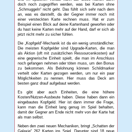
doch noch zugegriffen werden, was bei Karten ohne
„Schmuggeln“ nicht geht. Das fühlt sich sehr nach dem
an, was es darstellt, da der Gegner immer noch mit
einer versteckten Karte rechnen muss. Hat er zum
Beispiel einen Blick auf deine Kartenhand geworfen oder
du hast keine Karten mehr auf der Hand, darf er sich ab
jetzt nicht mehr zu sicher fühlen.
Die „Kopfgeld“-Mechanik ist da ein wenig umständlicher.
Die meisten Kopfgelder sind Upgrade-Karten, die man
als Aktion (oft mit zusätzlichen Ressourcenkosten) auf
eine gegnerische Einheit spielt, die man im Anschluss
noch gefangen nehmen oder töten muss, um den Bonus
zu bekommen. Als Belohnung können Schildmarker
verteilt oder Karten gezogen werden, um nur ein paar
Möglichkeiten zu nennen. Hier muss das Deck am
besten ganz drauf aufgebaut werden.
Es gibt aber auch Einheiten, die eine höhere
Kosten/Nutzen-Ausbeute haben. Diese haben dann ein
eingebautes Kopfgeld. Hier ist dann immer die Frage,
kann man die Einheit lang genug im Spiel behalten,
damit der Gegner am Ende nicht mehr von der Karte hat
als man selbst.
Neben den zwei neuen Mechaniken, bringt „Schatten der
Galaxie“ 262 Karten ins Spiel. Darunter sind 18 neue