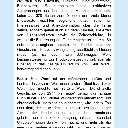
die sich aus Filmstills, Plakaten, Produktionsfotos,
Buchcovern, Sammlerobjekten und exklusiven
Ausgrabungen aus den Lucasfilm-Archiven rekrutieren,
laden auf 320 Seiten zum Stöbern ein. Viele kleine
Erklärtexte erzählen begleitend dazu nicht nur
Interessantes und Anekdotenhaftes über die Filme
selbst, sondern gehen auch auf deren Macher, alle Arten
von Lizenzprodukten sowie die Zeitgeschichte, in
welche die Entstehung der Filme eingebettet ist, ein. So
entsteht eine unglaublich bunte Film-, Produkt- und Fan-
Geschichte, die zwar zwangsläufig oberflächlich bleiben
muss (es ist eben kein 300-seitiges Werk
beispielsweise nur zur Produktionsgeschichte), aber als
Einstieg in das riesige Universum von „Star Wars“
hervorragend dienen kann.
Fazit:
„Star Wars“ ist ein phänomenal großes und
buntes Universum. Wer einen ersten Überblick dieser
Welt haben möchte, hat mit „Star Wars – Die offizielle
Geschichte von 1977 bis heute“ genau das richtige
Buch in der Hand. Visuell wunderschön aufgemacht und
chronologisch übersichtlich aufbereitet, wird jedem Fan
oder dem, der es werden möchte, ein schlaglichtartiger
Abriss der Produktionsgeschichte des Franchises
geboten, der nicht zuletzt neugierig auf das „Expanded
Universe“ neben den Filmen macht, und mehr als die
eine oder andere Anregung gibt, wo man auf seiner