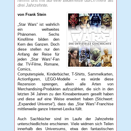
nimmt uns mit auf eine Bilderreise durch mehr als
drei Jahrzehnte.
von Frank Stein
„Star Wars“ ist wahrlich
ein weltweites
Phänomen. Sechs
Kinofilme bilden den
Kern des Ganzen. Doch
diese stellen nur den
Anfang der Reise für
jeden „Star Wars“-Fan
dar. TV-Filme, Romane,
Comics,
Computerspiele, Kinderbücher, T-Shirts, Sammelkarten,
Actionfiguren, LEGO-Modelle – es würde diese
Rezension sprengen, allein alle Arten von
Merchandising-Produkten aufzuzählen, die sich in den
letzten 34 Jahren zu den Kinoabenteuern gesellt haben
und diese auf eine Weise erweitert haben (Stichwort:
„Expanded Universe“), dass das „Star Wars“-Franchise
mittlerweile ganze Internet-Lexika füllt.
Auch Sachbücher sind im Laufe der Jahrzehnte
unterschiedlichste erschienen. Viele widmen sich Teilen
innerhalb des Universums, etwa den fantastischen