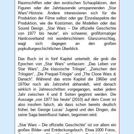
Raumschiffen oder den exotischen Schauplätzen, den
Figuren oder der Jahrtausende umspannenden „Star
Wars“-Historie. Andere interessieren sich für die
Produktion der Filme selbst oder gar Einzelaspekte der
Produktion, wie die Kostümen, die Modellen oder das
Sound Design. „Star Wars – Die offizielle Geschichte
von 1977 bis heute“, ein schwerer, großformatiger
Hardcoverband mit wunderschönem Glanzumschlag,
wagt sich dagegen an den großen
popkulturgeschichtlichen Überblick.
Das Buch ist in fünf Kapitel unterteilt, die grob die
Epochen von „Star Wars“ umfassen: „Das Leben vor
Star Wars“, „Die klassische Trilogie“, „Zwischen den
Trilogien“, „Die Prequel-Trilogie“ und „The Clone Wars &
Danach“. Während das erste Kapitel die 1960er und
1970er noch als Jahrzehnt abhandelt, wird danach
wirklich in Jahresschritten vorgegangen, wobei jedem
Jahr zwischen 4 und 8 Seiten gegönnt werden. Die
Aussage „von 1977 bis heute“ (2010) auf dem Cover ist
also insofern falsch, als dass schon bereits deutlich
früher, bei George Lucas’ Jugend und den Dingen, die
seine Saga beeinflusst haben, begonnen wird.
„Star Wars – Die offizielle Geschichte“ ist vor allem ein
großes Bilder- und Entdeckungsbuch. Etwa 1000 Fotos,