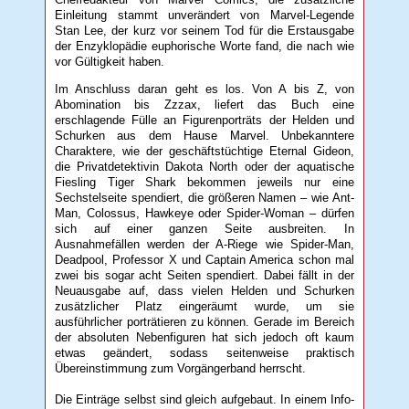
Einleitung stammt unverändert von Marvel-Legende
Stan Lee, der kurz vor seinem Tod für die Erstausgabe
der Enzyklopädie euphorische Worte fand, die nach wie
vor Gültigkeit haben.
Im Anschluss daran geht es los. Von A bis Z, von
Abomination bis Zzzax, liefert das Buch eine
erschlagende Fülle an Figurenporträts der Helden und
Schurken aus dem Hause Marvel. Unbekanntere
Charaktere, wie der geschäftstüchtige Eternal Gideon,
die Privatdetektivin Dakota North oder der aquatische
Fiesling Tiger Shark bekommen jeweils nur eine
Sechstelseite spendiert, die größeren Namen – wie Ant-
Man, Colossus, Hawkeye oder Spider-Woman – dürfen
sich auf einer ganzen Seite ausbreiten. In
Ausnahmefällen werden der A-Riege wie Spider-Man,
Deadpool, Professor X und Captain America schon mal
zwei bis sogar acht Seiten spendiert. Dabei fällt in der
Neuausgabe auf, dass vielen Helden und Schurken
zusätzlicher Platz eingeräumt wurde, um sie
ausführlicher porträtieren zu können. Gerade im Bereich
der absoluten Nebenfiguren hat sich jedoch oft kaum
etwas geändert, sodass seitenweise praktisch
Übereinstimmung zum Vorgängerband herrscht.
Die Einträge selbst sind gleich aufgebaut. In einem Info-