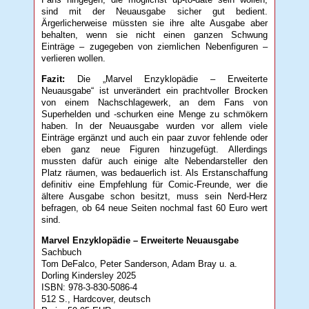
sind mit der Neuausgabe sicher gut bedient.
Ärgerlicherweise müssten sie ihre alte Ausgabe aber
behalten, wenn sie nicht einen ganzen Schwung
Einträge – zugegeben von ziemlichen Nebenfiguren –
verlieren wollen.
Fazit:
Die „Marvel Enzyklopädie – Erweiterte
Neuausgabe“ ist unverändert ein prachtvoller Brocken
von einem Nachschlagewerk, an dem Fans von
Superhelden und -schurken eine Menge zu schmökern
haben. In der Neuausgabe wurden vor allem viele
Einträge ergänzt und auch ein paar zuvor fehlende oder
eben ganz neue Figuren hinzugefügt. Allerdings
mussten dafür auch einige alte Nebendarsteller den
Platz räumen, was bedauerlich ist. Als Erstanschaffung
definitiv eine Empfehlung für Comic-Freunde, wer die
ältere Ausgabe schon besitzt, muss sein Nerd-Herz
befragen, ob 64 neue Seiten nochmal fast 60 Euro wert
sind.
Marvel Enzyklopädie – Erweiterte Neuausgabe
Sachbuch
Tom DeFalco, Peter Sanderson, Adam Bray u. a.
Dorling Kindersley 2025
ISBN: 978-3-830-5086-4
512 S., Hardcover, deutsch