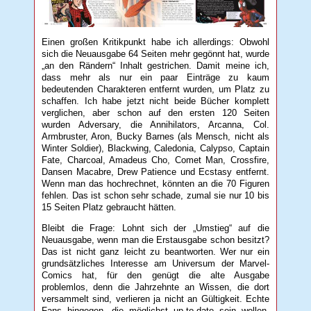
Einen großen Kritikpunkt habe ich allerdings: Obwohl
sich die Neuausgabe 64 Seiten mehr gegönnt hat, wurde
„an den Rändern“ Inhalt gestrichen. Damit meine ich,
dass mehr als nur ein paar Einträge zu kaum
bedeutenden Charakteren entfernt wurden, um Platz zu
schaffen. Ich habe jetzt nicht beide Bücher komplett
verglichen, aber schon auf den ersten 120 Seiten
wurden Adversary, die Annihilators, Arcanna, Col.
Armbruster, Aron, Bucky Barnes (als Mensch, nicht als
Winter Soldier), Blackwing, Caledonia, Calypso, Captain
Fate, Charcoal, Amadeus Cho, Comet Man, Crossfire,
Dansen Macabre, Drew Patience und Ecstasy entfernt.
Wenn man das hochrechnet, könnten an die 70 Figuren
fehlen. Das ist schon sehr schade, zumal sie nur 10 bis
15 Seiten Platz gebraucht hätten.
Bleibt die Frage: Lohnt sich der „Umstieg“ auf die
Neuausgabe, wenn man die Erstausgabe schon besitzt?
Das ist nicht ganz leicht zu beantworten. Wer nur ein
grundsätzliches Interesse am Universum der Marvel-
Comics hat, für den genügt die alte Ausgabe
problemlos, denn die Jahrzehnte an Wissen, die dort
versammelt sind, verlieren ja nicht an Gültigkeit. Echte
Fans hingegen, die möglichst up-to-date sein wollen,