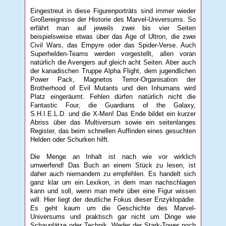
Eingestreut in diese Figurenporträts sind immer wieder
Großereignisse der Historie des Marvel-Universums. So
erfährt man auf jeweils zwei bis vier Seiten
beispielsweise etwas über das Age of Ultron, die zwei
Civil Wars, das Empyre oder das Spider-Verse. Auch
Superhelden-Teams werden vorgestellt, allen voran
natürlich die Avengers auf gleich acht Seiten. Aber auch
der kanadischen Truppe Alpha Flight, dem jugendlichen
Power Pack, Magnetos Terror-Organisation der
Brotherhood of Evil Mutants und den Inhumans wird
Platz eingeräumt. Fehlen dürfen natürlich nicht die
Fantastic Four, die Guardians of the Galaxy,
S.H.I.E.L.D. und die X-Men! Das Ende bildet ein kurzer
Abriss über das Multiversum sowie ein seitenlanges
Register, das beim schnellen Auffinden eines gesuchten
Helden oder Schurken hilft.
Die Menge an Inhalt ist nach wie vor wirklich
umwerfend! Das Buch an einem Stück zu lesen, ist
daher auch niemandem zu empfehlen. Es handelt sich
ganz klar um ein Lexikon, in dem man nachschlagen
kann und soll, wenn man mehr über eine Figur wissen
will. Hier liegt der deutliche Fokus dieser Enzyklopädie.
Es geht kaum um die Geschichte des Marvel-
Universums und praktisch gar nicht um Dinge wie
Schauplätze oder Technik. Weder der Stark-Tower noch