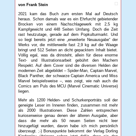
von Frank Stein
2021 kam das Buch zum ersten Mal auf Deutsch
heraus. Schon damals war es ein Ehrfurcht gebietender
Brocken von einem Nachschlagewerk mit 2,5 kg
Kampfgewicht und 448 Seiten Umfang. Doch die Zeit
rast heutzutage, gerade auf dem Popkulturmarkt. Und
so liegt bereits jetzt eine „erweiterte Neuausgabe“ der
Werks vor, die mittlerweile fast 2,9 kg auf die Waage
bringt und 512 Seiten an dicht gepacktem Inhalt bietet.
Völlig egal, was da drinsteht, allein für diese enorme
Text- und Illustrationsarbeit gebührt den Machern
Respekt. Auf dem Cover sind die diversen Helden der
modernen Zeit abgebildet – Spider-Man, Captain Marvel,
Black Panther, der schwarze Captain America und Miss
Marvel beispielsweise –, was zeigt, wie nah auch die
Comics am Puls des MCU (Marvel Cinematic Universe)
liegen.
Mehr als 1200 Helden- und Schurkenporträts soll der
geneigte Leser im Inneren finden, zusammen mit mehr
als 2000 Illustrationen. Diese Zahlen entsprechen
kurioserweise genau denen der älteren Ausgabe, aber
dass die mehr als 50 neuen Seiten nicht leer
hinzugefügt wurden, davon habe ich mich persönlich
überzeugt. ;-) Bonuspunkte bekommt der Verlag Dorling