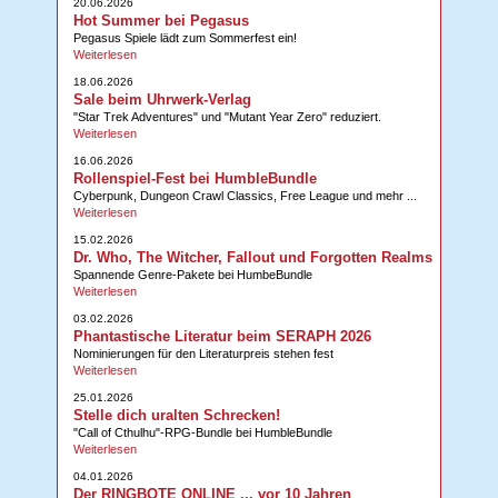
20.06.2026
Hot Summer bei Pegasus
Pegasus Spiele lädt zum Sommerfest ein!
Weiterlesen
18.06.2026
Sale beim Uhrwerk-Verlag
"Star Trek Adventures" und "Mutant Year Zero" reduziert.
Weiterlesen
16.06.2026
Rollenspiel-Fest bei HumbleBundle
Cyberpunk, Dungeon Crawl Classics, Free League und mehr ...
Weiterlesen
15.02.2026
Dr. Who, The Witcher, Fallout und Forgotten Realms
Spannende Genre-Pakete bei HumbeBundle
Weiterlesen
03.02.2026
Phantastische Literatur beim SERAPH 2026
Nominierungen für den Literaturpreis stehen fest
Weiterlesen
25.01.2026
Stelle dich uralten Schrecken!
"Call of Cthulhu"-RPG-Bundle bei HumbleBundle
Weiterlesen
04.01.2026
Der RINGBOTE ONLINE ... vor 10 Jahren