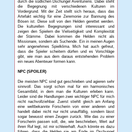
durch die südlichen Dschungel Aventuriens. Dabei steht
die Begegnung mit verschiedenen Kulturen im
Vordergrund. Mit der Zeit stellt sich heraus, dass das
Artefakt wichtig für eine Zeremonie zur Bannung des
Bösen ist. Diese soll von den Helden gerettet werden.
Die kulturellen Begegnungen sind interessant und
zeigen den Spielern die Vielseitigkeit und Komplexität
der Stämme. Dabei kommen die Helden nicht als
Missionare, sondern als Suchende. Ein in meinen Augen
sehr angenehmes Spielklima. Mich hat auch gefreut,
dass die Spieler scheitern dürfen und es Vorschläge
gibt, wie man aus dem daraus entstehenden Problem
ein neues Abenteuer formen kann.
NPC (SPOILER)
Die meisten NPC sind gut geschrieben und agieren sehr
sinnvoll. Das sorgt schon mal für ein harmonisches
Gesamtbild, in dem man die Kulturen erleben kann.
Leider sind die Handlungen zwei wichtiger NPC für mich
nicht nachvollziehbar. Zuerst stiehlt gleich am Anfang
eine weltbekannte Forscherin von einer anderen und
handelt dabei nicht nur nicht unauffällig, sondern lässt
sogar bewusst einen Zeugen zurück. Wie das zu einer
Forscherin passen soll, die, wie beschrieben, Wert auf
ihren Ruf legt, ist mir schleierhaft. Auch könnte es dazu
führen, dass die Helden sie am Ende im Dschungel