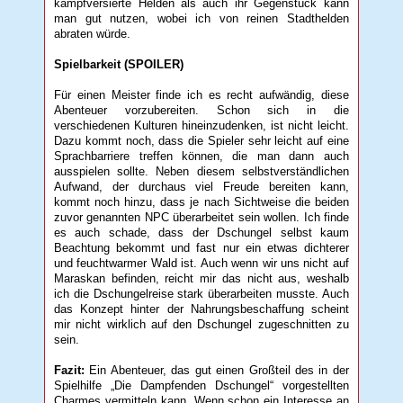
kampfversierte Helden als auch ihr Gegenstück kann
man gut nutzen, wobei ich von reinen Stadthelden
abraten würde.
Spielbarkeit (SPOILER)
Für einen Meister finde ich es recht aufwändig, diese
Abenteuer vorzubereiten. Schon sich in die
verschiedenen Kulturen hineinzudenken, ist nicht leicht.
Dazu kommt noch, dass die Spieler sehr leicht auf eine
Sprachbarriere treffen können, die man dann auch
ausspielen sollte. Neben diesem selbstverständlichen
Aufwand, der durchaus viel Freude bereiten kann,
kommt noch hinzu, dass je nach Sichtweise die beiden
zuvor genannten NPC überarbeitet sein wollen. Ich finde
es auch schade, dass der Dschungel selbst kaum
Beachtung bekommt und fast nur ein etwas dichterer
und feuchtwarmer Wald ist. Auch wenn wir uns nicht auf
Maraskan befinden, reicht mir das nicht aus, weshalb
ich die Dschungelreise stark überarbeiten musste. Auch
das Konzept hinter der Nahrungsbeschaffung scheint
mir nicht wirklich auf den Dschungel zugeschnitten zu
sein.
Fazit:
Ein Abenteuer, das gut einen Großteil des in der
Spielhilfe „Die Dampfenden Dschungel“ vorgestellten
Charmes vermitteln kann. Wenn schon ein Interesse an