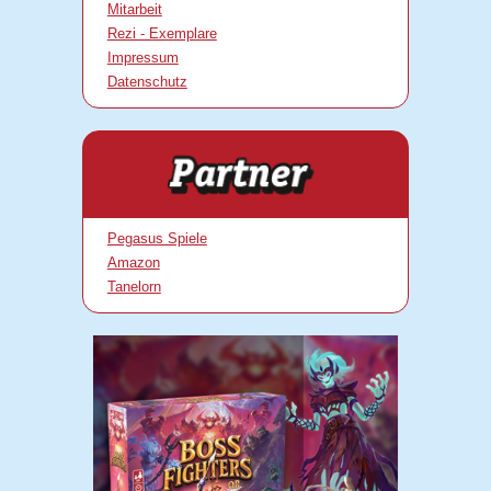
Mitarbeit
Rezi - Exemplare
Impressum
Datenschutz
Pegasus Spiele
Amazon
Tanelorn