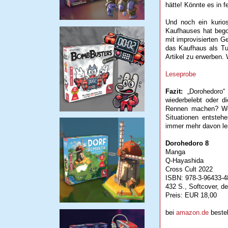
hätte! Könnte es in 
Und noch ein kurio
Kaufhauses hat bego
mit improvisierten G
das Kaufhaus als T
Artikel zu erwerben.
Leseprobe
Fazit:
„Dorohedoro
wiederbelebt oder d
Rennen machen? Wer
Situationen entste
immer mehr davon le
Dorohedoro 8
Manga
Q-Hayashida
Cross Cult 2022
ISBN: 978-3-96433-4
432 S., Softcover, d
Preis: EUR 18,00
bei
amazon.de
bestel