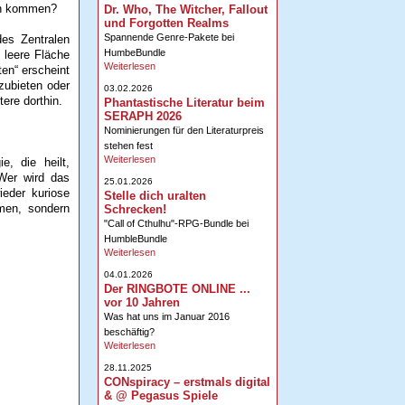
gen kommen?
Dr. Who, The Witcher, Fallout
und Forgotten Realms
Spannende Genre-Pakete bei
es Zentralen
HumbeBundle
 leere Fläche
Weiterlesen
en“ erscheint
ubieten oder
03.02.2026
ere dorthin.
Phantastische Literatur beim
SERAPH 2026
Nominierungen für den Literaturpreis
stehen fest
Weiterlesen
, die heilt,
 Wer wird das
25.01.2026
eder kuriose
Stelle dich uralten
men, sondern
Schrecken!
"Call of Cthulhu"-RPG-Bundle bei
HumbleBundle
Weiterlesen
04.01.2026
Der RINGBOTE ONLINE ...
vor 10 Jahren
Was hat uns im Januar 2016
beschäftig?
Weiterlesen
28.11.2025
CONspiracy – erstmals digital
& @ Pegasus Spiele