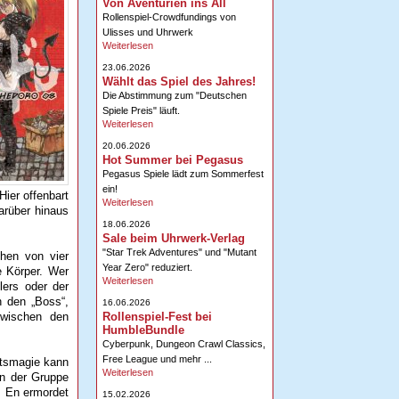
Von Aventurien ins All
Rollenspiel-Crowdfundings von
Ulisses und Uhrwerk
Weiterlesen
23.06.2026
Wählt das Spiel des Jahres!
Die Abstimmung zum "Deutschen
Spiele Preis" läuft.
Weiterlesen
20.06.2026
Hot Summer bei Pegasus
Pegasus Spiele lädt zum Sommerfest
ein!
ier offenbart
Weiterlesen
arüber hinaus
18.06.2026
Sale beim Uhrwerk-Verlag
"Star Trek Adventures" und "Mutant
chen von vier
Year Zero" reduziert.
e Körper. Wer
Weiterlesen
lers oder der
n den „Boss“,
16.06.2026
Rollenspiel-Fest bei
zwischen den
HumbleBundle
Cyberpunk, Dungeon Crawl Classics,
Free League und mehr ...
itsmagie kann
Weiterlesen
in der Gruppe
s En ermordet
15.02.2026