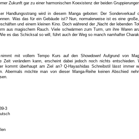
ferner Zukunft gar zu einer harmonischen Koexistenz der beiden Gruppierun
ser Handlungsstrang wird in diesem Manga geboten: Der Sonderverkauf d
nnen. Was das für ein Gebäude ist? Nun, normalerweise ist es eine große,
eschäften und einem kleinen Kino. Doch während der „Nacht der lebenden Tot
urm aus magischem Rauch. Viele schwärmen zum Turm, um ihre Waren anz
 Wie es das Schicksal so will, führt auch der Weg so manch namhafter Charakt
“ nimmt mit vollem Tempo Kurs auf den Showdown! Aufgrund von Magie
ie Zeit verändern kann, erscheint dabei jedoch noch nichts entschieden.
 kommt überhaupt am Ziel an? Q-Hayashidas Schreibstil lässt immer wi
hen. Abermals möchte man von dieser Manga-Reihe keinen Abschied neh
sen.
89-3
eutsch
len