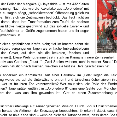
s der Feder der Mangaka Q-Hayashida – ist mit 432 Seiten
einung. Nach der, wie die Kakerlake aus „Dorohedoro“ mit
 zu sagen pflegt, „schockierenden“ Offenbarung gleich zu
, fühlt sich die Zeitmagierin bedrückt. Das liegt nicht an
n daran, dass ihre Transformation zum Teufel die nächste
Man blicke hierzu geschwind auf das aktuelle Cover – und
 Teufelshörner an Größe zugenommen haben und ihr sogar
gewachsen ist!
do diese gefährlichen Kräfte nicht; tief im Inneren sehnt sie
ertigen, vergangenen Tagen als einfache Imbissbetreiberin
t das Cover, auf dem sie die leckeren, frischen und
viert). Diese Wehmut erinnert sehr stark an Kaimans innere Zerrissenheit. H
otiv aus Goethes „Faust I“: „Zwei Seelen wohnen, ach! in meiner Brust.“ D
agierin natürlich nach Kaiman, welchen sie fest ins Herz geschlossen hat.
ch anderswo ein Kriminalfall. Auf einer Parkbank im „Hole“ liegen die Lei
ung wurde bis auf die Unterwäsche entfernt und Einschusslöcher zieren ihr
wer ist für ihren Tod verantwortlich? Wer traut sich, die Rolle des Ermitt
hmen? Tage später entführt in „Dorohedoro 8“ dann eine Sekte von Mönche
liert das, was aus ihm geworden ist. Gibt es einen Zusammenhang 
 unsichtbar unterwegs auf seiner geheimen Mission. Durch Shous Unsichtbarke
 heraus die Aktionen der Kreuzaugen beobachten. Er erkennt dabei, dass 
icht so üble Kerle sind – wenn da nicht die Tatsache wäre, dass deren Bos