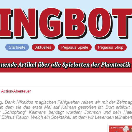
Startseite
Aktuelles
Pegasus Spiele
Pegasus Shop
s
Action/Abenteuer
. Dank Nikaidos magischen Fähigkeiten reisen wir mit der Zeitmagi
n dem sie das erste Mal auf Kaiman gestoßen ist. Dort erblickt N
r „Schöpfung“ Kaimans benötigt wurden: Johnson und sein Halt
 Ebisus Rauch. Welch ein Spektakel, an dem wir Lesenden teilhaben