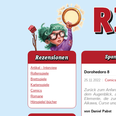
Artikel - Interview
Dorohedoro 8
Rollenspiele
Brettspiele
25.11.2022
Comic
Kartenspiele
Zurück zum Anfang
Comics
dem Augenblick, a
Romane
Elemente, die zu
Hörspiele/-bücher
Aikawa, Curse und
von Daniel Pabst