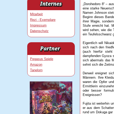
„Dorohedoro 8“ – au
eine starke Neuersch
Namen Johnson stets
Mitarbeit
Beginn dieses Bandes
Rezi - Exemplare
ihrer Magie, sonder
Impressum
Stufe erreicht hat. 
wird sehen, wie die
Datenschutz
ein Teufelsschwanz 
Eigentlich will Nikai
sich nach den friedf
(auch hierfür steh
dampfenden Gyoza ser
Pegasus Spiele
sich abermals das M
Amazon
sehnt sich die Zeitm
Tanelorn
Derweil ereignet si
Männern. Ihre Kleid
waren die Opfer und 
Ermittlerin einzune
oder besser formu
Ereignissen?
Fujita ist weiterhin
er aus dem Schatten
rund um Dokuga gar n