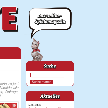
erin zu just
ikaido alle
er, Dokuga,
!
24.06.2026