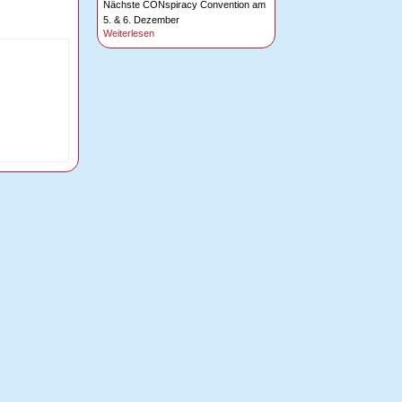
Nächste CONspiracy Convention am
5. & 6. Dezember
Weiterlesen