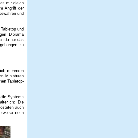
as mir gleich
m Angriff der
 bewahren und
 Tabletop und
igen Diorama
en da nur das
umgebungen zu
eich mehreren
on Miniaturen
hen Tabletop-
attle Systems
lterlich: Die
kosteten auch
erweise noch