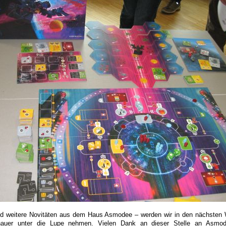
und weitere Novitäten aus dem Haus Asmodee – werden wir in den nächste
auer unter die Lupe nehmen. Vielen Dank an dieser Stelle an Asmod