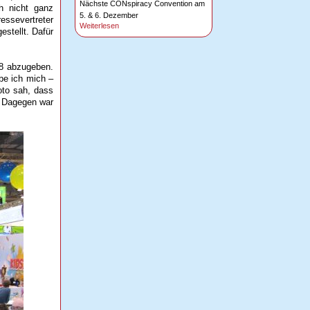
Nächste CONspiracy Convention am
ch nicht ganz
5. & 6. Dezember
essevertreter
Weiterlesen
estellt. Dafür
 8 abzugeben.
be ich mich –
oto sah, dass
. Dagegen war