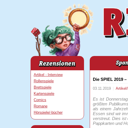
Artikel - Interview
Die SPIEL 2019 – 
Rollenspiele
Brettspiele
03.11.2019
Artikel
Kartenspiele
Es ist Donnerstag,
Comics
größten Publikums
Romane
als einem Jahrzeh
Hörspiele/-bücher
Essen sind wir im
verstreut. Dies is
Pappkarten und Ho