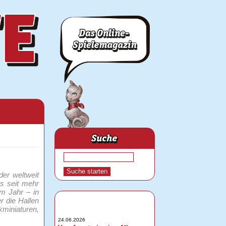
der weltweit
as seit mehr
im Jahr – in
r die Hallen
kminiaturen,
24.06.2026