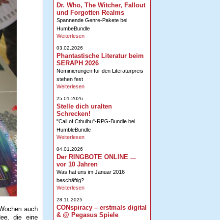
Dr. Who, The Witcher, Fallout
und Forgotten Realms
Spannende Genre-Pakete bei
HumbeBundle
Weiterlesen
03.02.2026
Phantastische Literatur beim
SERAPH 2026
Nominierungen für den Literaturpreis
stehen fest
Weiterlesen
25.01.2026
Stelle dich uralten
Schrecken!
"Call of Cthulhu"-RPG-Bundle bei
HumbleBundle
Weiterlesen
04.01.2026
Der RINGBOTE ONLINE ...
vor 10 Jahren
Was hat uns im Januar 2016
beschäftig?
Weiterlesen
28.11.2025
CONspiracy – erstmals digital
n Wochen auch
& @ Pegasus Spiele
ee, die eine