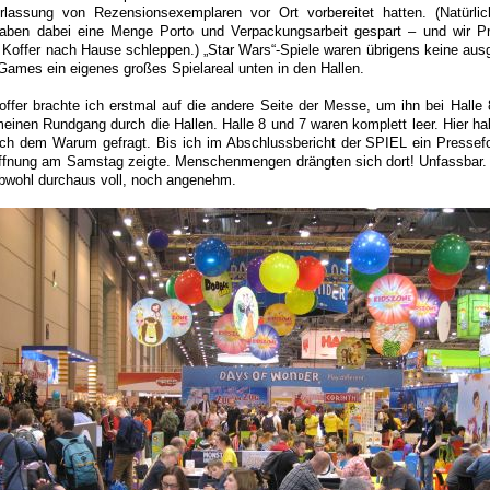
rlassung von Rezensionsexemplaren vor Ort vorbereitet hatten. (Natürli
haben dabei eine Menge Porto und Verpackungsarbeit gespart – und wir Pr
n Koffer nach Hause schleppen.) „Star Wars“-Spiele waren übrigens keine ausg
 Games ein eigenes großes Spielareal unten in den Hallen.
ffer brachte ich erstmal auf die andere Seite der Messe, um ihn bei Halle
inen Rundgang durch die Hallen. Halle 8 und 7 waren komplett leer. Hier ha
nach dem Warum gefragt. Bis ich im Abschlussbericht der SPIEL ein Pressef
röffnung am Samstag zeigte. Menschenmengen drängten sich dort! Unfassbar
bwohl durchaus voll, noch angenehm.