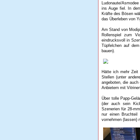
Ludonaute/Asmodee pr
ins Auge fiel. In de
Kräfte des Bösen wä
das Überleben von Yg
Am Stand von Modiph
Rollenspiel zum Vi
eindrucksvoll in Sze
Tüpfelchen auf dem 
bauen).
Hätte ich mehr Zeit
Stellen (unter ande
angeboten, die auch
Anbietern mit Vitrine
Über tolle Papp-Gel
(der auch sein Kick
Szenerien für 28-mm
nur einen Bruchtei
vornehmen (lassen) 