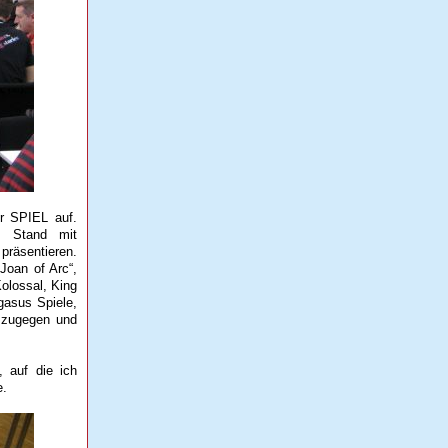
er SPIEL auf.
n Stand mit
 präsentieren.
Joan of Arc“,
olossal, King
asus Spiele,
 zugegen und
 auf die ich
e.