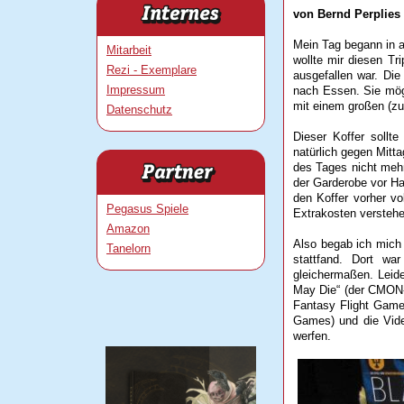
von Bernd Perplies
Mein Tag begann in al
Mitarbeit
wollte mir diesen T
Rezi - Exemplare
ausgefallen war. Die
Impressum
nach Essen. Sie möge
mit einem großen (zu
Datenschutz
Dieser Koffer sollt
natürlich gegen Mitta
des Tages nicht mehr
der Garderobe vor H
den Koffer vorher vo
Pegasus Spiele
Extrakosten verstehe
Amazon
Also begab ich mich
Tanelorn
stattfand. Dort wa
gleichermaßen. Leide
May Die“ (der CMON-K
Fantasy Flight Games
Games) und die Vide
werfen.