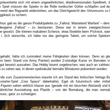
äsentierte sich mit einem ungewöhnlichen, dreidimensionalen Spielbrett, d
m Spiel müssen die Spieler in die Rolle nordischer Götter schlüpfen und de
hrend des Ragnarök widerstehen, um das Gleichgewicht des Universums zu
gdrasil zu sichern.
ius gab es die ganze Produktpalette zu „Fallout: Wasteland Warfare“ – dem
deogame „Fallout“ – zu bestaunen. Diese war in einem zweigeschoss
ne gesetzt. Die kleinen makabren Scherze, etwa Skelette beim Picknick, war
i. (Ich wünschte, ich hätte nur das geringste Talent, um solche Spiel
 gehabt, hätte ich zumindest meine Fähigkeiten üben können. Denn an gl
rem beim Stand von Army Painter) wurden 2-stündige Kurse im Bemalen v
 gut besetzt aussahen. Das Hobby boomt ungebrochen, was auch an zahlreic
n zu sehen war, in denen spektakulär bemalte Miniaturen präsentiert wurden.
ände zum Zusammenstecken staunte ich am Stand des britischen Verlags B
starter-Spiel „Core Space“ dabeihatte). Egal ob futuristisch oder mittela
-Figuren sahen wirklich klasse aus (gerade mit ein bisschen Abstand) und 
l ähnlicher Ausstattung aus Plastik – von der Bemalung, die man normal
muss, ganz zu schweigen.