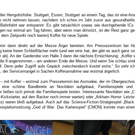
ler Herrgottsfrühe. Stuttgart, Essen, Stuttgart an einem Tag, das ist eine An
rip nicht nehmen lassen, nachdem ich schon im Jahr zuvor aus gesundheitl
 Bahnfahrt war entspannt. Es gibt tatsächlich sowas wie durchgehende ICs 
n nur einmal am Tag fahren, aber wenn man drinsitzt, ist der Rest ganz ge
 dem Zeitpunkt noch leeren) Koffer für neue Spiele.
e mir dann direkt auf der Messe Ärger bereiten. Am Pressezentrum bei H
g keine freien Schließfächer mehr (und wer eins hat, der gibt es auch ganz s
 ab). An der Garderobe von Halle 3 dann die nächste Ernüchterung: „Koffer 
alle 8 angenommen – am anderen Ende der Messe. Und wenn Sie schlau sin
ll. Denn jeder Zugriff aufs Gepäck zwischendurch kostet extra.“ So sehr ic
, der Servicemangel in Sachen Kofferannahme war erstmal ärgerlich.
 – mit Koffer – erstmal zum Pressetermin bei Asmodee, der im Obergeschos
r eine schöne Bandbreite an Novitäten aufgebaut, Familienspiele und 
r ließen sich primär die Familienspiele testen. Interessante Novitäten wie „
ickstarter, auf den Backer noch immer warten) oder „Arkham Horror: Letzte
) waren bloß aufgebaut. Auch auf das Science-Fiction-Stratgiespiel „Black 
ospielumsetzung „God of War: Das Kartenspiel“ (CMON) konnte man einen