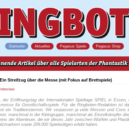
Startseite
Aktuelles
Pegasus Spiele
Pegasus Shop
Ein Streifzug über die Messe (mit Fokus auf Brettspiele)
/Interview
 der Eröffnungstag der Internationalen Spieltage SPIEL in Essen, 
messe für Gesellschaftsspiele. Für die Ringboten-Redaktion ist d
nt ein Traditionstermin. Wir verpassen ja viele Messen und Cons 
mer, manchmal in der Kleingruppe, manchmal als Einzelkämpfer übe
t eins der Abenteuer, die wir dieses Jahr zwischen Würfeln und Plasti
lzmarkern sowie 209.000 Spielwütigen erlebt haben.