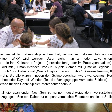
 in den letzten Jahren abgezeichnet hat, fiel mir auch dieses Jahr auf d
niger. LARP wird weniger. Dafür sieht man an jeder Ecke eine
n, die ihre Kickstarter-Projekte (entweder fertig oder im Prototypenstadium)
s war mit „Human Interface“ vor Ort, Mythic Games mit „Time of Legends: 
k Souls“ und Galakta mit „WasteKnights: Second Edition“. Awaken Realms, K
ehr: Sie alle waren – neben den Schwergewichten wie etwa Kosmos, Peg
hop oder Days of Wonder (Teil der Verlagsgruppe Asmodée Editions) –
rade für den Genre-Spieler interessanter denn je.
 all die spannenden Novitäten zu nennen, geschweige denn vorzustellen,
fzugs gestoßen bin. Daher nur ein paar vermischte Eindrücke an dieser Stell