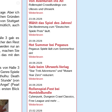
Von Aventurien ins All
Rollenspiel-Crowdfundings von
Ulisses und Uhrwerk
sage. Aber ich
Weiterlesen
ichen Gründen
23.06.2026
von Stuttgart
Wählt das Spiel des Jahres!
mütlich, auch
Die Abstimmung zum "Deutschen
Spiele Preis" läuft.
Weiterlesen
alle 3 gab es
20.06.2026
icher den Rest
Hot Summer bei Pegasus
werden nur an
Pegasus Spiele lädt zum Sommerfest
d, machen Sie
ein!
h das mit den
Weiterlesen
18.06.2026
Sale beim Uhrwerk-Verlag
s von Halle 3
"Star Trek Adventures" und "Mutant
Genre-Spiele
Year Zero" reduziert.
Cthulhu: Death
Weiterlesen
 Stunde“ (von
Angel“ (Pearl
16.06.2026
Rollenspiel-Fest bei
 ersten Blick
HumbleBundle
Cyberpunk, Dungeon Crawl Classics,
Free League und mehr ...
Weiterlesen
15.02.2026