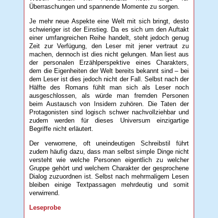
Überraschungen und spannende Momente zu sorgen.
Je mehr neue Aspekte eine Welt mit sich bringt, desto
schwieriger ist der Einstieg. Da es sich um den Auftakt
einer umfangreichen Reihe handelt, steht jedoch genug
Zeit zur Verfügung, den Leser mit jener vertraut zu
machen, dennoch ist dies nicht gelungen. Man liest aus
der personalen Erzählperspektive eines Charakters,
dem die Eigenheiten der Welt bereits bekannt sind – bei
dem Leser ist dies jedoch nicht der Fall. Selbst nach der
Hälfte des Romans fühlt man sich als Leser noch
ausgeschlossen, als würde man fremden Personen
beim Austausch von Insidern zuhören. Die Taten der
Protagonisten sind logisch schwer nachvollziehbar und
zudem werden für dieses Universum einzigartige
Begriffe nicht erläutert.
Der verworrene, oft uneindeutigen Schreibstil führt
zudem häufig dazu, dass man selbst simple Dinge nicht
versteht wie welche Personen eigentlich zu welcher
Gruppe gehört und welchem Charakter der gesprochene
Dialog zuzuordnen ist. Selbst nach mehrmaligem Lesen
bleiben einige Textpassagen mehrdeutig und somit
verwirrend.
Leseprobe