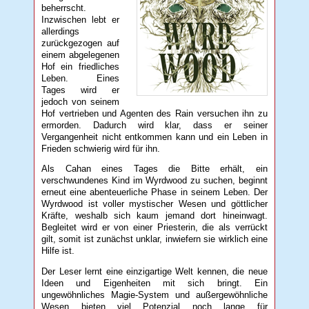
beherrscht.
Inzwischen lebt er
allerdings
zurückgezogen auf
einem abgelegenen
Hof ein friedliches
Leben. Eines
Tages wird er
jedoch von seinem
Hof vertrieben und Agenten des Rain versuchen ihn zu
ermorden. Dadurch wird klar, dass er seiner
Vergangenheit nicht entkommen kann und ein Leben in
Frieden schwierig wird für ihn.
Als Cahan eines Tages die Bitte erhält, ein
verschwundenes Kind im Wyrdwood zu suchen, beginnt
erneut eine abenteuerliche Phase in seinem Leben. Der
Wyrdwood ist voller mystischer Wesen und göttlicher
Kräfte, weshalb sich kaum jemand dort hineinwagt.
Begleitet wird er von einer Priesterin, die als verrückt
gilt, somit ist zunächst unklar, inwiefern sie wirklich eine
Hilfe ist.
Der Leser lernt eine einzigartige Welt kennen, die neue
Ideen und Eigenheiten mit sich bringt. Ein
ungewöhnliches Magie-System und außergewöhnliche
Wesen bieten viel Potenzial noch lange für