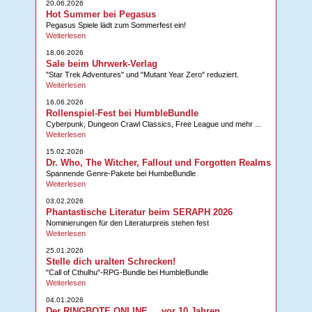
20.06.2026
Hot Summer bei Pegasus
Pegasus Spiele lädt zum Sommerfest ein!
Weiterlesen
18.06.2026
Sale beim Uhrwerk-Verlag
"Star Trek Adventures" und "Mutant Year Zero" reduziert.
Weiterlesen
16.06.2026
Rollenspiel-Fest bei HumbleBundle
Cyberpunk, Dungeon Crawl Classics, Free League und mehr ...
Weiterlesen
15.02.2026
Dr. Who, The Witcher, Fallout und Forgotten Realms
Spannende Genre-Pakete bei HumbeBundle
Weiterlesen
03.02.2026
Phantastische Literatur beim SERAPH 2026
Nominierungen für den Literaturpreis stehen fest
Weiterlesen
25.01.2026
Stelle dich uralten Schrecken!
"Call of Cthulhu"-RPG-Bundle bei HumbleBundle
Weiterlesen
04.01.2026
Der RINGBOTE ONLINE ... vor 10 Jahren