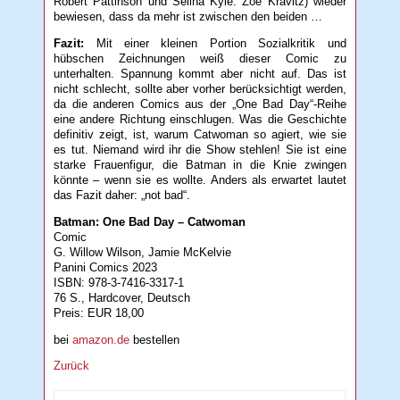
Robert Pattinson und Selina Kyle: Zoe Kravitz) wieder
bewiesen, dass da mehr ist zwischen den beiden …
Fazit:
Mit einer kleinen Portion Sozialkritik und
hübschen Zeichnungen weiß dieser Comic zu
unterhalten. Spannung kommt aber nicht auf. Das ist
nicht schlecht, sollte aber vorher berücksichtigt werden,
da die anderen Comics aus der „One Bad Day“-Reihe
eine andere Richtung einschlugen. Was die Geschichte
definitiv zeigt, ist, warum Catwoman so agiert, wie sie
es tut. Niemand wird ihr die Show stehlen! Sie ist eine
starke Frauenfigur, die Batman in die Knie zwingen
könnte – wenn sie es wollte. Anders als erwartet lautet
das Fazit daher: „not bad“.
Batman: One Bad Day – Catwoman
Comic
G. Willow Wilson, Jamie McKelvie
Panini Comics 2023
ISBN: 978-3-7416-3317-1
76 S., Hardcover, Deutsch
Preis: EUR 18,00
bei
amazon.de
bestellen
Zurück