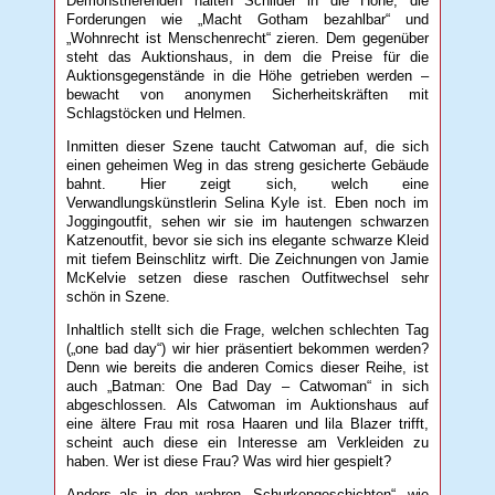
Demonstrierenden halten Schilder in die Höhe, die
Forderungen wie „Macht Gotham bezahlbar“ und
„Wohnrecht ist Menschenrecht“ zieren. Dem gegenüber
steht das Auktionshaus, in dem die Preise für die
Auktionsgegenstände in die Höhe getrieben werden –
bewacht von anonymen Sicherheitskräften mit
Schlagstöcken und Helmen.
Inmitten dieser Szene taucht Catwoman auf, die sich
einen geheimen Weg in das streng gesicherte Gebäude
bahnt. Hier zeigt sich, welch eine
Verwandlungskünstlerin Selina Kyle ist. Eben noch im
Joggingoutfit, sehen wir sie im hautengen schwarzen
Katzenoutfit, bevor sie sich ins elegante schwarze Kleid
mit tiefem Beinschlitz wirft. Die Zeichnungen von Jamie
McKelvie setzen diese raschen Outfitwechsel sehr
schön in Szene.
Inhaltlich stellt sich die Frage, welchen schlechten Tag
(„one bad day“) wir hier präsentiert bekommen werden?
Denn wie bereits die anderen Comics dieser Reihe, ist
auch „Batman: One Bad Day – Catwoman“ in sich
abgeschlossen. Als Catwoman im Auktionshaus auf
eine ältere Frau mit rosa Haaren und lila Blazer trifft,
scheint auch diese ein Interesse am Verkleiden zu
haben. Wer ist diese Frau? Was wird hier gespielt?
Anders als in den wahren „Schurkengeschichten“, wie