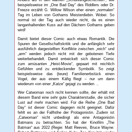
beispielsweise im „One Bad Day“ des Riddlers oder Dr.
Freeze erzählt G. Willow Wilson eher einen „normalen“
Tag im Leben von Gothams Meisterdiebin. Wobei: So
normal ist der Tag auch wieder nicht, da es einen
langanhaltenden Kuss auf den Dächern Gothams geben
wird!
Damit bietet dieser Comic auch etwas Romantik. Die
Spuren der Gesellschaftskritik und die anfänglich sehr
ausführlich dargestellten Konflikte zwischen „reich“ und
„arm“ werden jedoch nicht mit der gebotenen Tiefe
weiterbehandelt. Damit entwickelt sich dieser Comic
zum amüsanten „Heist-Movie“, gepaart mit reichlich
Gefühlen und zu entdeckender Symbolik. So zeigt
beispielsweise das (teure) Familienerbstück einen
Vogel, der aus einem Käfig fliegt – nur um dann
wiederum von einer „Katze“ gejagt zu werden …
Wer Catwoman noch nicht kennen sollte, der erhält mit
diesem Band eine sehr gute Charakterstudie, die sicher
Lust auf mehr machen wird. Für die Reihe „One Bad
Day“ ist dieser Comic dagegen nicht geeignet. Dafür
fehlt es an der Fallhöhe der Protagonistin. Zudem ist
„Catwoman“ nicht unbedingt als eine Antagonistin
Batmans zu betrachten. So hat der Kinofilm „The
Batman“ aus 2022 (Regie: Matt Reeves, Bruce Wayne: