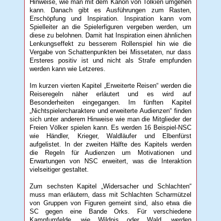
Hinweise, wie man mit dem Kanon von Tolkien umgehen
kann. Danach gibt es Ausführungen zum Rasten,
Erschöpfung und Inspiration. Inspiration kann vom
Spielleiter an die Spielerfiguren vergeben werden, um
diese zu belohnen. Damit hat Inspiration einen ähnlichen
Lenkungseffekt zu besserem Rollenspiel hin wie die
Vergabe von Schattenpunkten bei Missetaten, nur dass
Ersteres positiv ist und nicht als Strafe empfunden
werden kann wie Letzeres.
Im kurzen vierten Kapitel „Erweiterte Reisen“ werden die
Reiseregeln näher erläutert und es wird auf
Besonderheiten eingegangen. Im fünften Kapitel
„Nichtspielercharaktere und erweiterte Audienzen“ finden
sich unter anderem Hinweise wie man die Mitglieder der
Freien Völker spielen kann. Es werden 16 Beispiel-NSC
wie Händler, Krieger, Waldläufer und Elbenfürst
aufgelistet. In der zweiten Hälfte des Kapitels werden
die Regeln für Audienzen um Motivationen und
Erwartungen von NSC erweitert, was die Interaktion
vielseitiger gestaltet.
Zum sechsten Kapitel „Widersacher und Schlachten“
muss man erläutern, dass mit Schlachten Scharmützel
von Gruppen von Figuren gemeint sind, also etwa die
SC gegen eine Bande Orks. Für verschiedene
Kampfumfelde, wie Wildnis oder Wald, werden