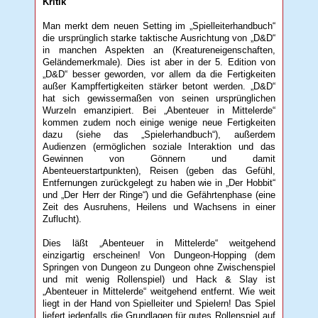
Kritik
Man merkt dem neuen Setting im „Spielleiterhandbuch“
die ursprünglich starke taktische Ausrichtung von „D&D“
in manchen Aspekten an (Kreatureneigenschaften,
Geländemerkmale). Dies ist aber in der 5. Edition von
„D&D“ besser geworden, vor allem da die Fertigkeiten
außer Kampffertigkeiten stärker betont werden. „D&D“
hat sich gewissermaßen von seinen ursprünglichen
Wurzeln emanzipiert. Bei „Abenteuer in Mittelerde“
kommen zudem noch einige wenige neue Fertigkeiten
dazu (siehe das „Spielerhandbuch“), außerdem
Audienzen (ermöglichen soziale Interaktion und das
Gewinnen von Gönnern und damit
Abenteuerstartpunkten), Reisen (geben das Gefühl,
Entfernungen zurückgelegt zu haben wie in „Der Hobbit“
und „Der Herr der Ringe“) und die Gefährtenphase (eine
Zeit des Ausruhens, Heilens und Wachsens in einer
Zuflucht).
Dies läßt „Abenteuer in Mittelerde“ weitgehend
einzigartig erscheinen! Von Dungeon-Hopping (dem
Springen von Dungeon zu Dungeon ohne Zwischenspiel
und mit wenig Rollenspiel) und Hack & Slay ist
„Abenteuer in Mittelerde“ weitgehend entfernt. Wie weit
liegt in der Hand von Spielleiter und Spielern! Das Spiel
liefert jedenfalls die Grundlagen für gutes Rollenspiel auf