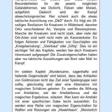
Besonderheiten für die jeweils möglichen
Geländeformen, wie Dickicht, Felsen oder Morast,
aufgeführt. Dadurch wird der Kampf
abwechslungsreicher. Hier scheint auch die etwas
taktische Ausrichtung von „D&D“ durch. Es folgt ein 18-
seitiges Bestiarium für Kreaturen in Wilderland, darunter
Orks verschiedener Art, Vampire und Riesenspinnen.
Manche der Kreaturen sind recht stark, aber viele der
Ork-Arten sind wohl nicht mehr als Kanonenfutter. Es
folgen Aktionen und Fähigkeiten von Geschöpfen wie
„Kriegsbemalung“, „Steinhaut“ oder „Giftig“. Dies ist ein
wichtiger Teil des Kapitels, werden hier doch Kreatuern
interessant aufgepeppt! Die Zusatzeigenschaften haben
aber nur taktische Auswirkungen wie Boni oder Mali im
Kampf.
Im siebten Kapitel „Wundersame, sagenhafte und
heilende Gegenstände“ wird betont, dass das Anhäufen
von Goldmünzen nicht das Ziel einer Spielergruppe sein
sollte, gleichzeitig wird aber eine Alternative mit
magischen Schätzen geboten. Es werden die Wirkung
von Artefakten, wie der Artefaktbonus und die
magischen Ergebnisse, erläutert. Man kann ein Artefakt
mit einer spezifischen Gabe leicht auswürfeln. Es
werden eine Reihe von magischen Eigenschaften für
Waffen und Rüstungen wie „Abwehrbann“, „Meisterlich