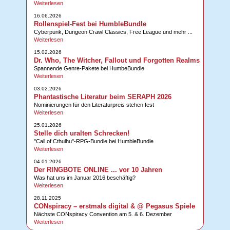
Weiterlesen
16.06.2026
Rollenspiel-Fest bei HumbleBundle
Cyberpunk, Dungeon Crawl Classics, Free League und mehr ...
Weiterlesen
15.02.2026
Dr. Who, The Witcher, Fallout und Forgotten Realms
Spannende Genre-Pakete bei HumbeBundle
Weiterlesen
03.02.2026
Phantastische Literatur beim SERAPH 2026
Nominierungen für den Literaturpreis stehen fest
Weiterlesen
25.01.2026
Stelle dich uralten Schrecken!
"Call of Cthulhu"-RPG-Bundle bei HumbleBundle
Weiterlesen
04.01.2026
Der RINGBOTE ONLINE ... vor 10 Jahren
Was hat uns im Januar 2016 beschäftig?
Weiterlesen
28.11.2025
CONspiracy – erstmals digital & @ Pegasus Spiele
Nächste CONspiracy Convention am 5. & 6. Dezember
Weiterlesen