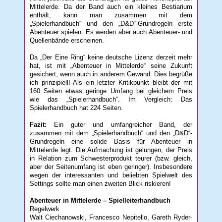
Mittelerde. Da der Band auch ein kleines Bestiarium
enthält, kann man zusammen mit dem
„Spielerhandbuch“ und den „D&D“-Grundregeln erste
Abenteuer spielen. Es werden aber auch Abenteuer- und
Quellenbände erscheinen.
Da „Der Eine Ring“ keine deutsche Lizenz derzeit mehr
hat, ist mit „Abenteuer in Mittelerde“ seine Zukunft
gesichert, wenn auch in anderem Gewand. Dies begrüße
ich prinzipiell! Als ein letzter Kritikpunkt bleibt der mit
160 Seiten etwas geringe Umfang bei gleichem Preis
wie das „Spielerhandbuch“. Im Vergleich: Das
Spielerhandbuch hat 224 Seiten.
Fazit:
Ein guter und umfangreicher Band, der
zusammen mit dem „Spielerhandbuch“ und den „D&D“-
Grundregeln eine solide Basis für Abenteuer in
Mittelerde legt. Die Aufmachung ist gelungen, der Preis
in Relation zum Schwesterprodukt teurer (bzw. gleich,
aber der Seitenumfang ist eben geringer). Insbesondere
wegen der interessanten und beliebten Spielwelt des
Settings sollte man einen zweiten Blick riskieren!
Abenteuer in Mittelerde – Spielleiterhandbuch
Regelwerk
Walt Ciechanowski, Francesco Nepitello, Gareth Ryder-