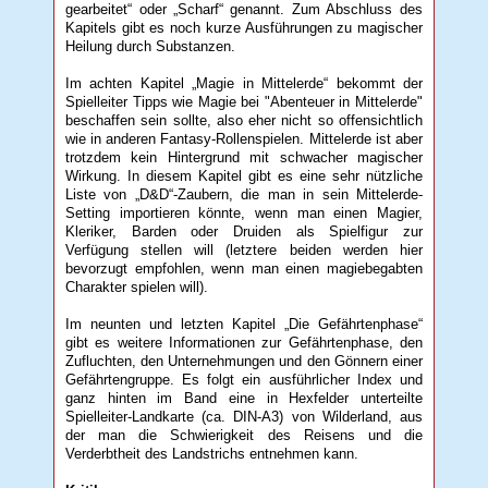
gearbeitet“ oder „Scharf“ genannt. Zum Abschluss des
Kapitels gibt es noch kurze Ausführungen zu magischer
Heilung durch Substanzen.
Im achten Kapitel „Magie in Mittelerde“ bekommt der
Spielleiter Tipps wie Magie bei "Abenteuer in Mittelerde"
beschaffen sein sollte, also eher nicht so offensichtlich
wie in anderen Fantasy-Rollenspielen. Mittelerde ist aber
trotzdem kein Hintergrund mit schwacher magischer
Wirkung. In diesem Kapitel gibt es eine sehr nützliche
Liste von „D&D“-Zaubern, die man in sein Mittelerde-
Setting importieren könnte, wenn man einen Magier,
Kleriker, Barden oder Druiden als Spielfigur zur
Verfügung stellen will (letztere beiden werden hier
bevorzugt empfohlen, wenn man einen magiebegabten
Charakter spielen will).
Im neunten und letzten Kapitel „Die Gefährtenphase“
gibt es weitere Informationen zur Gefährtenphase, den
Zufluchten, den Unternehmungen und den Gönnern einer
Gefährtengruppe. Es folgt ein ausführlicher Index und
ganz hinten im Band eine in Hexfelder unterteilte
Spielleiter-Landkarte (ca. DIN-A3) von Wilderland, aus
der man die Schwierigkeit des Reisens und die
Verderbtheit des Landstrichs entnehmen kann.