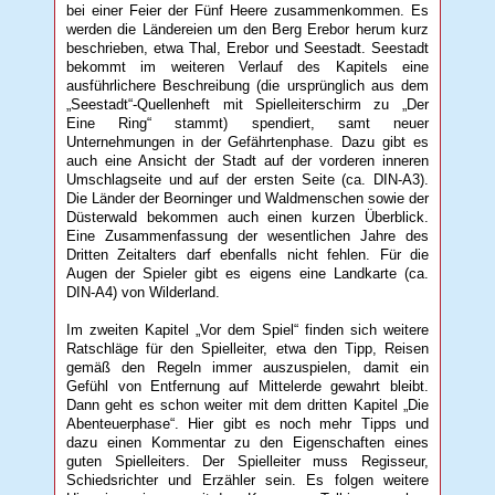
bei einer Feier der Fünf Heere zusammenkommen. Es
werden die Ländereien um den Berg Erebor herum kurz
beschrieben, etwa Thal, Erebor und Seestadt. Seestadt
bekommt im weiteren Verlauf des Kapitels eine
ausführlichere Beschreibung (die ursprünglich aus dem
„Seestadt“-Quellenheft mit Spielleiterschirm zu „Der
Eine Ring“ stammt) spendiert, samt neuer
Unternehmungen in der Gefährtenphase. Dazu gibt es
auch eine Ansicht der Stadt auf der vorderen inneren
Umschlagseite und auf der ersten Seite (ca. DIN-A3).
Die Länder der Beorninger und Waldmenschen sowie der
Düsterwald bekommen auch einen kurzen Überblick.
Eine Zusammenfassung der wesentlichen Jahre des
Dritten Zeitalters darf ebenfalls nicht fehlen. Für die
Augen der Spieler gibt es eigens eine Landkarte (ca.
DIN-A4) von Wilderland.
Im zweiten Kapitel „Vor dem Spiel“ finden sich weitere
Ratschläge für den Spielleiter, etwa den Tipp, Reisen
gemäß den Regeln immer auszuspielen, damit ein
Gefühl von Entfernung auf Mittelerde gewahrt bleibt.
Dann geht es schon weiter mit dem dritten Kapitel „Die
Abenteuerphase“. Hier gibt es noch mehr Tipps und
dazu einen Kommentar zu den Eigenschaften eines
guten Spielleiters. Der Spielleiter muss Regisseur,
Schiedsrichter und Erzähler sein. Es folgen weitere