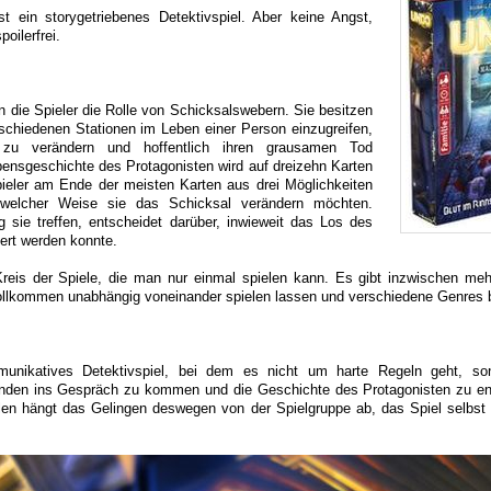
st ein storygetriebenes Detektivspiel. Aber keine Angst,
oilerfrei.
 die Spieler die Rolle von Schicksalswebern. Sie besitzen
rschiedenen Stationen im Leben einer Person einzugreifen,
zu verändern und hoffentlich ihren grausamen Tod
ensgeschichte des Protagonisten wird auf dreizehn Karten
pieler am Ende der meisten Karten aus drei Möglichkeiten
welcher Weise sie das Schicksal verändern möchten.
 sie treffen, entscheidet darüber, inwieweit das Los des
ert werden konnte.
reis der Spiele, die man nur einmal spielen kann. Es gibt inzwischen meh
vollkommen unabhängig voneinander spielen lassen und verschiedene Genres 
munikatives Detektivspiel, bei dem es nicht um harte Regeln geht, so
den ins Gespräch zu kommen und die Geschichte des Protagonisten zu en
elen hängt das Gelingen deswegen von der Spielgruppe ab, das Spiel selbst