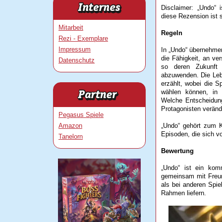
Disclaimer: „Undo“ i
diese Rezension ist sp
Mitarbeit
Regeln
Rezi - Exemplare
Impressum
In „Undo“ übernehmen
die Fähigkeit, an ve
Datenschutz
so deren Zukunft 
abzuwenden. Die Leb
erzählt, wobei die S
wählen können, in 
Welche Entscheidung
Protagonisten veränd
Pegasus Spiele
Amazon
„Undo“ gehört zum K
Episoden, die sich 
Tanelorn
Bewertung
„Undo“ ist ein kom
gemeinsam mit Freun
als bei anderen Spi
Rahmen liefern.