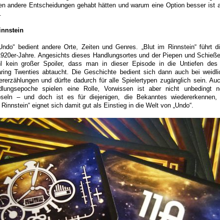
 andere Entscheidungen gehabt hätten und warum eine Option besser ist a
.
innstein
ndo“ bedient andere Orte, Zeiten und Genres. „Blut im Rinnstein“ führt di
1920er-Jahre. Angesichts dieses Handlungsortes und der Piepen und Schieß
ohl kein großer Spoiler, dass man in dieser Episode in die Untiefen des 
ring Twenties abtaucht. Die Geschichte bedient sich dann auch bei weidl
erzählungen und dürfte dadurch für alle Spielertypen zugänglich sein. Auc
dlungsepoche spielen eine Rolle, Vorwissen ist aber nicht unbedingt n
öseln – und doch ist es für diejenigen, die Bekanntes wiedererkennen,
Rinnstein“ eignet sich damit gut als Einstieg in die Welt von „Undo“.