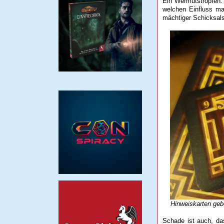
Ein Wermutstropfen: 
welchen Einfluss ma
mächtiger Schicksals
Hinweiskarten geb
Schade ist auch, da