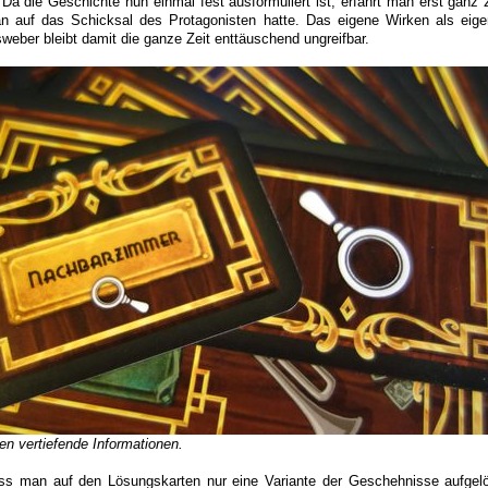
Da die Geschichte nun einmal fest ausformuliert ist, erfährt man erst ganz
n auf das Schicksal des Protagonisten hatte. Das eigene Wirken als eigen
weber bleibt damit die ganze Zeit enttäuschend ungreifbar.
en vertiefende Informationen.
ss man auf den Lösungskarten nur eine Variante der Geschehnisse aufge