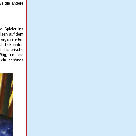
ls die andere
e Spieler ins
eisen auf dem
organisierten
ich bekannten
h historische
ötig, um die
 ein schönes