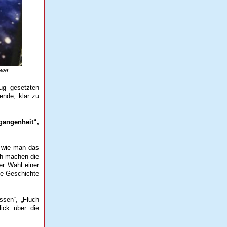
war.
ug gesetzten
ende, klar zu
angenheit“,
h wie man das
ch machen die
er Wahl einer
ine Geschichte
ssen“, „Fluch
lick über die