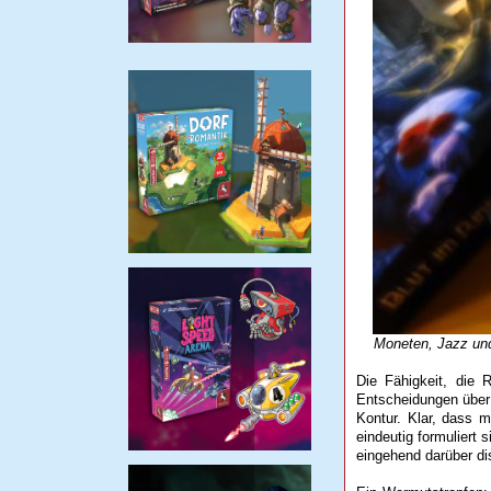
Moneten, Jazz und
Die Fähigkeit, die 
Entscheidungen über 
Kontur. Klar, dass 
eindeutig formulier
eingehend darüber dis