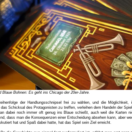
 Blaue Bohnen: Es geht ins Chicago der 20er-Jahre.
Reihenfolge der Handlungsschnipsel frei zu wählen, und die Möglichkeit,
das Schicksal des Protagonisten zu treffen, verleihen dem Handeln der Spie
man dabei noch immer oft genug ins Blaue schießt, auch weil die Karten n
t sind, dass man die Konsequenzen einer Entscheidung absehen kann, aber w
kutiert hat und Spaß dabei hatte, hat das Spiel sein Ziel erreicht.