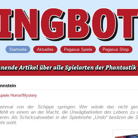
Startseite
Aktuelles
Pegasus Spiele
Pegasus Shop
innstein
spiele
Horror/Mystery
inmal von der Schippe springen: Wer würde das nicht ger
 fehlt es einem an der Macht, die Unwägbarkeiten des Lebens zu 
ren. Als Schicksalsweber in der Spielereihe „Undo“ besitzen die S
ehr wohl.