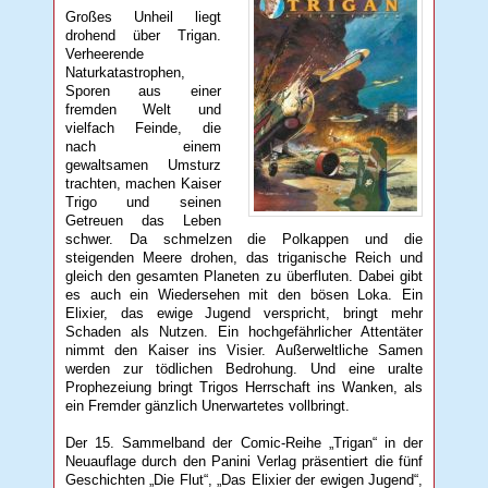
Großes Unheil liegt
drohend über Trigan.
Verheerende
Naturkatastrophen,
Sporen aus einer
fremden Welt und
vielfach Feinde, die
nach einem
gewaltsamen Umsturz
trachten, machen Kaiser
Trigo und seinen
Getreuen das Leben
schwer. Da schmelzen die Polkappen und die
steigenden Meere drohen, das triganische Reich und
gleich den gesamten Planeten zu überfluten. Dabei gibt
es auch ein Wiedersehen mit den bösen Loka. Ein
Elixier, das ewige Jugend verspricht, bringt mehr
Schaden als Nutzen. Ein hochgefährlicher Attentäter
nimmt den Kaiser ins Visier. Außerweltliche Samen
werden zur tödlichen Bedrohung. Und eine uralte
Prophezeiung bringt Trigos Herrschaft ins Wanken, als
ein Fremder gänzlich Unerwartetes vollbringt.
Der 15. Sammelband der Comic-Reihe „Trigan“ in der
Neuauflage durch den Panini Verlag präsentiert die fünf
Geschichten „Die Flut“, „Das Elixier der ewigen Jugend“,