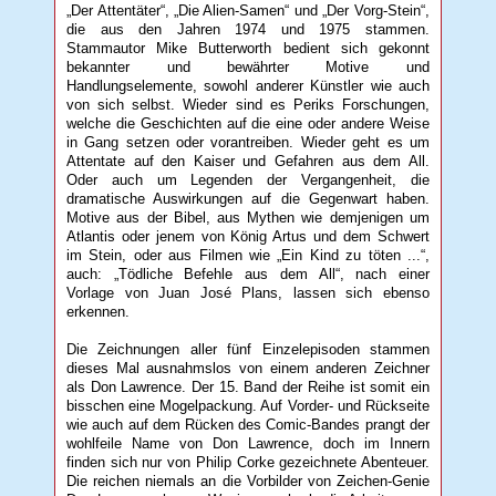
„Der Attentäter“, „Die Alien-Samen“ und „Der Vorg-Stein“,
die aus den Jahren 1974 und 1975 stammen.
Stammautor Mike Butterworth bedient sich gekonnt
bekannter und bewährter Motive und
Handlungselemente, sowohl anderer Künstler wie auch
von sich selbst. Wieder sind es Periks Forschungen,
welche die Geschichten auf die eine oder andere Weise
in Gang setzen oder vorantreiben. Wieder geht es um
Attentate auf den Kaiser und Gefahren aus dem All.
Oder auch um Legenden der Vergangenheit, die
dramatische Auswirkungen auf die Gegenwart haben.
Motive aus der Bibel, aus Mythen wie demjenigen um
Atlantis oder jenem von König Artus und dem Schwert
im Stein, oder aus Filmen wie „Ein Kind zu töten ...“,
auch: „Tödliche Befehle aus dem All“, nach einer
Vorlage von Juan José Plans, lassen sich ebenso
erkennen.
Die Zeichnungen aller fünf Einzelepisoden stammen
dieses Mal ausnahmslos von einem anderen Zeichner
als Don Lawrence. Der 15. Band der Reihe ist somit ein
bisschen eine Mogelpackung. Auf Vorder- und Rückseite
wie auch auf dem Rücken des Comic-Bandes prangt der
wohlfeile Name von Don Lawrence, doch im Innern
finden sich nur von Philip Corke gezeichnete Abenteuer.
Die reichen niemals an die Vorbilder von Zeichen-Genie