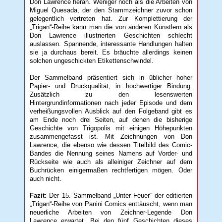
Don Lawrence heran. Weniger noch als die Arbeiten von
Miguel Quesada, der den Stammzeichner zuvor schon
gelegentlich vertreten hat. Zur Komplettierung der
„Trigan“-Reihe kann man die von anderen Künstlern als
Don Lawrence illustrierten Geschichten schlecht
auslassen. Spannende, interessante Handlungen halten
sie ja durchaus bereit. Es bräuchte allerdings keinen
solchen ungeschickten Etikettenschwindel.
Der Sammelband präsentiert sich in üblicher hoher
Papier- und Druckqualität, in hochwertiger Bindung.
Zusätzlich zu den lesenswerten
Hintergrundinformationen nach jeder Episode und dem
verheißungsvollen Ausblick auf den Folgeband gibt es
am Ende noch drei Seiten, auf denen die bisherige
Geschichte von Trigopolis mit einigen Höhepunkten
zusammengefasst ist. Mit Zeichnungen von Don
Lawrence, die ebenso wie dessen Titelbild des Comic-
Bandes die Nennung seines Namens auf Vorder- und
Rückseite wie auch als alleiniger Zeichner auf dem
Buchrücken einigermaßen rechtfertigen mögen. Oder
auch nicht.
Fazit:
Der 15. Sammelband „Unter Feuer“ der editierten
„Trigan“-Reihe von Panini Comics enttäuscht, wenn man
neuerliche Arbeiten von Zeichner-Legende Don
Lawrence erwartet. Bei den fünf Geschichten dieses