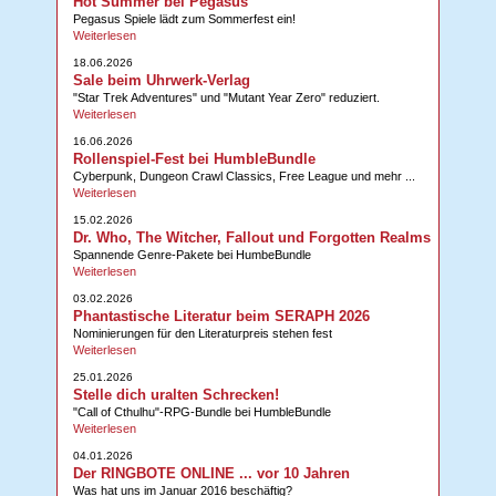
Hot Summer bei Pegasus
Pegasus Spiele lädt zum Sommerfest ein!
Weiterlesen
18.06.2026
Sale beim Uhrwerk-Verlag
"Star Trek Adventures" und "Mutant Year Zero" reduziert.
Weiterlesen
16.06.2026
Rollenspiel-Fest bei HumbleBundle
Cyberpunk, Dungeon Crawl Classics, Free League und mehr ...
Weiterlesen
15.02.2026
Dr. Who, The Witcher, Fallout und Forgotten Realms
Spannende Genre-Pakete bei HumbeBundle
Weiterlesen
03.02.2026
Phantastische Literatur beim SERAPH 2026
Nominierungen für den Literaturpreis stehen fest
Weiterlesen
25.01.2026
Stelle dich uralten Schrecken!
"Call of Cthulhu"-RPG-Bundle bei HumbleBundle
Weiterlesen
04.01.2026
Der RINGBOTE ONLINE ... vor 10 Jahren
Was hat uns im Januar 2016 beschäftig?