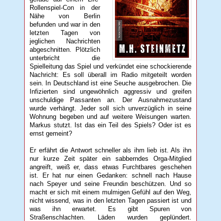
Rollenspiel-Con in der
Nähe von Berlin
befunden und war in den
letzten Tagen von
jeglichen Nachrichten
abgeschnitten. Plötzlich
unterbricht die
Spielleitung das Spiel und verkündet eine schockierende
Nachricht: Es soll überall im Radio mitgeteilt worden
sein. In Deutschland ist eine Seuche ausgebrochen. Die
Infizierten sind ungewöhnlich aggressiv und greifen
unschuldige Passanten an. Der Ausnahmezustand
wurde verhängt. Jeder soll sich unverzüglich in seine
Wohnung begeben und auf weitere Weisungen warten.
Markus stutzt. Ist das ein Teil des Spiels? Oder ist es
ernst gemeint?
Er erfährt die Antwort schneller als ihm lieb ist. Als ihn
nur kurze Zeit später ein sabberndes Orga-Mitglied
angreift, weiß er, dass etwas Furchtbares geschehen
ist. Er hat nur einen Gedanken: schnell nach Hause
nach Speyer und seine Freundin beschützen. Und so
macht er sich mit einem mulmigen Gefühl auf den Weg,
nicht wissend, was in den letzten Tagen passiert ist und
was ihn erwartet. Es gibt Spuren von
Straßenschlachten. Läden wurden geplündert.