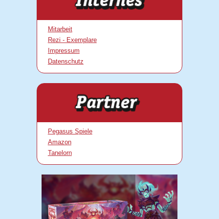
Mitarbeit
Rezi - Exemplare
Impressum
Datenschutz
Pegasus Spiele
Amazon
Tanelorn