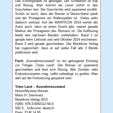
Das Erstlingswerk ist gelungen. Der Schreibstil ist klar
und flüssig. Man kommt als Leser sofort in das
Geschehen rein. Die Geschichte wird spannend erzählt.
Schön ist auch, dass der Roman in Deutschland spielt
und der Protagonist ein Rollenspieler ist. Vieles wirkt
dadurch vertraut. Auf der MANTICON 2014 verriet der
Autor auch, dass es einen Grund gibt, warum gerade
Markus der Protagonist des Romans ist. Die Auflösung
bleibt den nächsten Bänden vorbehalten. Band 2 ist
gerade beim Lektorat und wird Oktober 2014 erscheinen.
Band 3 wird gerade geschrieben. Der Mantikore Verlag
hat zugesichert, dass er auf jeden Fall alle 3 Bände
publizieren wird.
Fazit:
„Ausnahmezustand“ ist ein gelungener Einstieg
zur Trilogie „Totes Land“. Der Roman ist spannend
geschrieben und liest sich flüssig. Wer Zombie- oder
Endzeitszenarien mag, sollte unbedingt zu greifen. Man
darf auf die Fortsetzung gespannt sein.
Totes Land – Ausnahmezustand
Horror/Mystery-Roman
Mario H. Steinmetz
Mantikore Verlag 2013
ISBN: 978-3-9392112-56-0
500 S., Softcover, deutsch
Preis: EUR 14,95