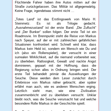
Flüchtende Fahrer haben ihre Autos mitten auf der
Straße zurückgelassen. Das Militär ist allgegenwärtig.
Keine Frage, irgendetwas stimmt nicht …
„Totes Land“ ist das Erstlingswerk von Mario H.
Steinmetz. Es ist als Trilogie gedacht.
„Ausnahmezustand“ ist der erste Band. „Die Zuflucht“
und „Der Bunker“ sollen folgen. Der erste Teil ist ein
Roadmovie. Im Brennpunkt steht die Reise von Markus
nach Speyer, auf der er mit zahlreichen gefährlichen
Situationen konfrontiert wird. Schnell wird klar, dass
Markus kein Held ist, sondern ein Mensch wie Du und
ich (also ein Rollenspieler), der versucht in einer
surrealen Wirklichkeit, auf die niemand vorbereitet war,
zu überleben. Ratlosigkeit, Gewalt und nackte Angst
dominieren, gepaart mit der Hoffnung, dass die
Regierung schon alles in Ordnung bringen wird. Der
erste Teil behandelt primär die Auswirkungen der
Seuche. Diese werden dem Leser zunächst durch
Erlebnisse von Markus näher gebracht, aber später
erfährt man auch, wie es anderen Menschen erging.
Letztlich sieht man, wie eine Zivilisation
zusammenbricht und zu überleben versucht. Unklar
bleibt noch, was die Seuche verursacht hat und welche
besondere Rolle Markus in der Geschichte spielt.