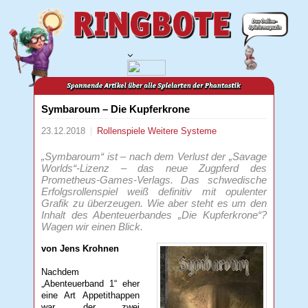
Symbaroum – Die Kupferkrone
23.12.2018
Rollenspiele
Weitere Systeme
„Symbaroum“ ist – nach dem Verlust der „Savage
Worlds“-Lizenz – das neue Zugpferd des
Prometheus-Games-Verlags. Das schwedische
Erfolgsrollenspiel weiß definitiv mit opulenter
Grafik zu überzeugen. Wie aber steht es um den
Inhalt des Abenteuerbandes „Die Kupferkrone“?
Wagen wir einen Blick.
von Jens Krohnen
Nachdem
„Abenteuerband 1“ eher
eine Art Appetithappen
war, der zwei