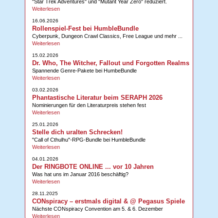
"Star Trek Adventures" und "Mutant Year Zero" reduziert.
Weiterlesen
16.06.2026
Rollenspiel-Fest bei HumbleBundle
Cyberpunk, Dungeon Crawl Classics, Free League und mehr ...
Weiterlesen
15.02.2026
Dr. Who, The Witcher, Fallout und Forgotten Realms
Spannende Genre-Pakete bei HumbeBundle
Weiterlesen
03.02.2026
Phantastische Literatur beim SERAPH 2026
Nominierungen für den Literaturpreis stehen fest
Weiterlesen
25.01.2026
Stelle dich uralten Schrecken!
"Call of Cthulhu"-RPG-Bundle bei HumbleBundle
Weiterlesen
04.01.2026
Der RINGBOTE ONLINE ... vor 10 Jahren
Was hat uns im Januar 2016 beschäftig?
Weiterlesen
28.11.2025
CONspiracy – erstmals digital & @ Pegasus Spiele
Nächste CONspiracy Convention am 5. & 6. Dezember
Weiterlesen