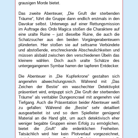
grausigen Morde bietet.
Das zweite Abenteuer, „Die Gruft der sterbenden
Träume“, führt die Gruppe dann endlich erstmals in den
Davokar selbst. Unterwegs auf einer Rettungsmission
im Auftrage des Ordo Magica stoßen die Charaktere auf
eine uralte Ruine – just dieselbe Ruine, die auch die
Schatzsucher aus den beiden Vorgängerabenteuern
plünderten. Hier stoßen sie auf seltsame Verbündete
und abstoßende, erschreckende Abscheulichkeiten und
müssen alsbald zwischen den verschiedenen Übeln das
kleinere wählen. Doch auch uralte Schätze des
untergegangenen Symbar harren der tapferen Entdecker.
Die Abenteuer in „Die Kupferkrone“ gestalten sich
angenehm abwechslungsreich. Während mit „Das
Zeichen der Bestie“ ein waschechter Detektivplot
präsentiert wird, entpuppt sich „Die Gruft der sterbenden
Träume“ als veritabler Dungeoncrawl mit angenehm viel
Tiefgang. Auch die Präsentation beider Abenteuer weiß
zu gefallen: Während die „Bestie“ sehr detailliert
ausgearbeitet ist und so dem Spielleiter genügend
Material an die Hand gibt, um auch detektivisch eher
weniger begabte Gruppen einen Erfolg zu ermöglichen,
bietet die „Gruft“ alle erdenklichen Freiheiten.
Tatsächlich wird hier kein Plotverlauf vorgezeichnet,