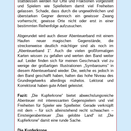
stattdessen werden nur Orte und Fraktionen vorgestellt
und Spielern wie Spielleitern damit viel Freiheiten
gelassen. Schade, dass durch die ungewöhnlichen und
überstarken Gegner dennoch ein gewisser Zwang
vorherrscht, gewisse Orte nicht oder erst in einer
bestimmten Reihenfolge aufzusuchen.
Abgerundet wird auch dieser Abenteuerband mit einem
Haufen neuer magischen Gegenstände, die
streckenweise deutlich mächtiger sind als noch im
„Abenteuerband 1“. Auch die vielen großformatigen
Karten wissen zu gefallen und werten den Band weiter
auf. Leider finden sich für meinen Geschmack viel zu
wenige der großartigen Illustrationen „Symbaroums“ in
diesem Abenteuerband wieder. Die, welche es jedoch in
den Band geschafft haben, halten das hohe Niveau des
Grundregelwerks allerdings mühelos. Lektorat und
Korrektorat haben gute Arbeit geleistet.
Fazit:
„Die Kupferkrone“ bietet abwechslungsreiche
Abenteuer mit interessanten Gegenspielern und viel
Freiheiten für Spieler wie Spielleiter. Gerade verknüpft
mit dem – für sich alleinstehend recht schwachen –
Einsteigerabenteuer „Das gelobte Land“ ist „Die
Kupferkrone“ damit eine runde Sache.
Die Kupferkrone