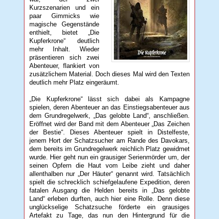
Kurzszenarien und ein
paar Gimmicks wie
magische Gegenstände
enthielt, bietet „Die
Kupferkrone“ deutlich
mehr Inhalt. Wieder
präsentieren sich zwei
Abenteuer, flankiert von
zusätzlichem Material. Doch dieses Mal wird den Texten
deutlich mehr Platz eingeräumt.
„Die Kupferkrone“ lässt sich dabei als Kampagne
spielen, deren Abenteuer an das Einstiegsabenteuer aus
dem Grundregelwerk, „Das gelobte Land“, anschließen.
Eröffnet wird der Band mit dem Abenteuer „Das Zeichen
der Bestie“. Dieses Abenteuer spielt in Distelfeste,
jenem Hort der Schatzsucher am Rande des Davokars,
dem bereits im Grundregelwerk reichlich Platz gewidmet
wurde. Hier geht nun ein grausiger Serienmörder um, der
seinen Opfern die Haut vom Leibe zieht und daher
allenthalben nur „Der Häuter“ genannt wird. Tatsächlich
spielt die schrecklich schiefgelaufene Expedition, deren
fatalen Ausgang die Helden bereits in „Das gelobte
Land“ erleben durften, auch hier eine Rolle. Denn diese
unglückselige Schatzsuche förderte ein grausiges
Artefakt zu Tage, das nun den Hintergrund für die