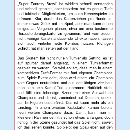
„Super Fantasy Brawl“ ist wirklich schnell verstanden
und schnell gespielt, aber trotzdem hat es genug Tiefe
und taktische Möglichkeiten, um auch Kennerspieler zu
erfreuen. Klar, durch das Kartenziehen pro Runde ist
immer etwas Glück mit im Spiel, aber man kann schon
einiges an Vorgehen planen, etwa um eine bestimmte
Herausforderungskarte zu gewinnen, und weil zudem
nicht wenige Karten andauernde Effekte haben, lassen
sich auch vielerlei nette Kombos nutzen. Richtigen
Schrott hat man selten auf der Hand.
Das System hat nicht nur ein Turnier als Setting, es ist
auf spürbar darauf angelegt, in einem Turnierformat
gespielt zu werden. So wird erklärt, dass man in einem
kompetitiven Draft-Format mit fünf eigenen Champions
zum Spiele-Event geht, dann wird einem ein Champion
vom Gegner neutralisiert und aus den übrigen vier baut
man sich sein Kampf-Trio zusammen. Natürlich steht
und fällt eine lebendige Szene mit einer Auswahl an
Champions und die ist, zumindest auf Deutsch, derzeit
auf 15 Figuren beschränkt. Das ist kaum mehr als ein
Einstieg. In einem zweiten Kickstarter kamen bereits
neun weitere Champions dazu. Damit kann man im
kleineren Rahmen definitiv schon etwas anfangen, doch
richtig in der Szene gezündet hat das Spiel nicht, soweit
ich das sehen konnte. So bleibt der Spaß eben auf den