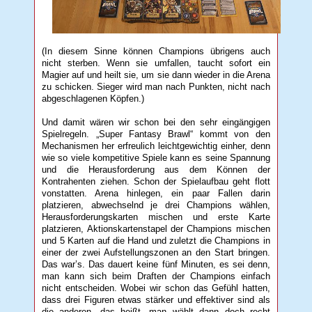
(In diesem Sinne können Champions übrigens auch
nicht sterben. Wenn sie umfallen, taucht sofort ein
Magier auf und heilt sie, um sie dann wieder in die Arena
zu schicken. Sieger wird man nach Punkten, nicht nach
abgeschlagenen Köpfen.)
Und damit wären wir schon bei den sehr eingängigen
Spielregeln. „Super Fantasy Brawl“ kommt von den
Mechanismen her erfreulich leichtgewichtig einher, denn
wie so viele kompetitive Spiele kann es seine Spannung
und die Herausforderung aus dem Können der
Kontrahenten ziehen. Schon der Spielaufbau geht flott
vonstatten. Arena hinlegen, ein paar Fallen darin
platzieren, abwechselnd je drei Champions wählen,
Herausforderungskarten mischen und erste Karte
platzieren, Aktionskartenstapel der Champions mischen
und 5 Karten auf die Hand und zuletzt die Champions in
einer der zwei Aufstellungszonen an den Start bringen.
Das war’s. Das dauert keine fünf Minuten, es sei denn,
man kann sich beim Draften der Champions einfach
nicht entscheiden. Wobei wir schon das Gefühl hatten,
dass drei Figuren etwas stärker und effektiver sind als
die anderen, das heißt, man wählt dann doch recht