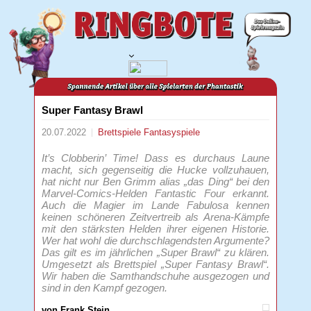
Super Fantasy Brawl
20.07.2022
Brettspiele
Fantasyspiele
It’s Clobberin’ Time! Dass es durchaus Laune
macht, sich gegenseitig die Hucke vollzuhauen,
hat nicht nur Ben Grimm alias „das Ding“ bei den
Marvel-Comics-Helden Fantastic Four erkannt.
Auch die Magier im Lande Fabulosa kennen
keinen schöneren Zeitvertreib als Arena-Kämpfe
mit den stärksten Helden ihrer eigenen Historie.
Wer hat wohl die durchschlagendsten Argumente?
Das gilt es im jährlichen „Super Brawl“ zu klären.
Umgesetzt als Brettspiel „Super Fantasy Brawl“.
Wir haben die Samthandschuhe ausgezogen und
sind in den Kampf gezogen.
von Frank Stein