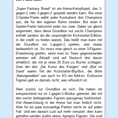
„Super Fantasy Brawl“ ist ein Arena-Kampfspiel, das 1-
gegen-1 oder 2-gegen-2 gespielt werden kann. Bei einer
2-Spieler-Partie wählt jeder Kontrahent drei Champions
aus, die für den eigenen Ruhm streiten. Bei einer 4-
Spieler-Partie bekommt jeder nur zwei. Dabei sei gleich
angemerkt, dass diese Grundbox nur sechs Champions
enthält (anders als die ursprüngliche Kickstarter-Edition,
in der zwölf zu finden waren). Das heißt man kann mit
der Grundbox nur 1-gegen-1 spielen, was etwas
bedauerlich ist. So muss man gleich zu einer 3-Figuren-
Erweiterung greifen, wenn man im Team gegeneinander
antreten will. Aktuell sind auf Deutsch drei davon
erhältlich, die mit je etwa 25 Euro zu Buche schlagen.
Zwei der drei „Die Kunst des Krieges“ und „Blut im
Sand“ waren Teil der Kickstarter-Big-Box, die dritte
„Naturgewalten“ war auch im KS ein Add-on. Exklusive
Figuren gab es damals nicht, was erfreulich ist.
Aber zurück zur Grundbox an sich. Die haben wir
entsprechend nur im 1-gegen-1-Modus getestet, der mit
den sechs beiliegenden Figuren passgenau funktioniert.
Viel Abwechslung in der Arena hat man freilich nicht.
Aber für ein paar kurzweilige Partien reicht es auf jeden
Fall. Und wer danach Lust auf mehr verspürt, dem kann
geholfen werden (siehe oben). Apropos Figuren: Die sind