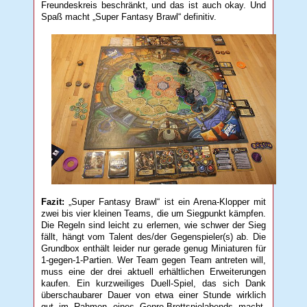
Freundeskreis beschränkt, und das ist auch okay. Und
Spaß macht „Super Fantasy Brawl“ definitiv.
Fazit:
„Super Fantasy Brawl“ ist ein Arena-Klopper mit
zwei bis vier kleinen Teams, die um Siegpunkt kämpfen.
Die Regeln sind leicht zu erlernen, wie schwer der Sieg
fällt, hängt vom Talent des/der Gegenspieler(s) ab. Die
Grundbox enthält leider nur gerade genug Miniaturen für
1-gegen-1-Partien. Wer Team gegen Team antreten will,
muss eine der drei aktuell erhältlichen Erweiterungen
kaufen. Ein kurzweiliges Duell-Spiel, das sich Dank
überschaubarer Dauer von etwa einer Stunde wirklich
gut im Rahmen eines Genre-Brettspielabends macht.