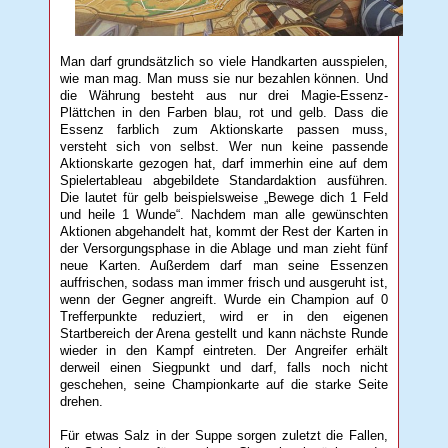
Man darf grundsätzlich so viele Handkarten ausspielen,
wie man mag. Man muss sie nur bezahlen können. Und
die Währung besteht aus nur drei Magie-Essenz-
Plättchen in den Farben blau, rot und gelb. Dass die
Essenz farblich zum Aktionskarte passen muss,
versteht sich von selbst. Wer nun keine passende
Aktionskarte gezogen hat, darf immerhin eine auf dem
Spielertableau abgebildete Standardaktion ausführen.
Die lautet für gelb beispielsweise „Bewege dich 1 Feld
und heile 1 Wunde“. Nachdem man alle gewünschten
Aktionen abgehandelt hat, kommt der Rest der Karten in
der Versorgungsphase in die Ablage und man zieht fünf
neue Karten. Außerdem darf man seine Essenzen
auffrischen, sodass man immer frisch und ausgeruht ist,
wenn der Gegner angreift. Wurde ein Champion auf 0
Trefferpunkte reduziert, wird er in den eigenen
Startbereich der Arena gestellt und kann nächste Runde
wieder in den Kampf eintreten. Der Angreifer erhält
derweil einen Siegpunkt und darf, falls noch nicht
geschehen, seine Championkarte auf die starke Seite
drehen.
Für etwas Salz in der Suppe sorgen zuletzt die Fallen,