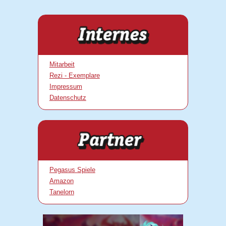
Mitarbeit
Rezi - Exemplare
Impressum
Datenschutz
Pegasus Spiele
Amazon
Tanelorn