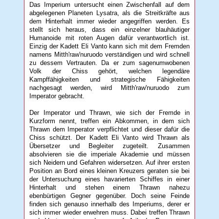
Das Imperium untersucht einen Zwischenfall auf dem
abgelegenen Planeten Lysatra, als die Streitkräfte aus
dem Hinterhalt immer wieder angegriffen werden. Es
stellt sich heraus, dass ein einzelner blauhäutiger
Humanoide mit roten Augen dafür verantwortlich ist.
Einzig der Kadett Eli Vanto kann sich mit dem Fremden
namens Mitth'raw'nuruodo verständigen und wird schnell
zu dessem Vertrauten. Da er zum sagenumwobenen
Volk der Chiss gehört, welchen legendäre
Kampffähigkeiten und strategische Fähigkeiten
nachgesagt werden, wird Mitth'raw'nuruodo zum
Imperator gebracht.
Der Imperator und Thrawn, wie sich der Fremde in
Kurzform nennt, treffen ein Abkommen, in dem sich
Thrawn dem Imperator verpflichtet und dieser dafür die
Chiss schützt. Der Kadett Eli Vanto wird Thrawn als
Übersetzer und Begleiter zugeteilt. Zusammen
absolvieren sie die imperiale Akademie und müssen
sich Neidern und Gefahren widersetzen. Auf ihrer ersten
Position an Bord eines kleinen Kreuzers geraten sie bei
der Untersuchung eines havarierten Schiffes in einer
Hinterhalt und stehen einem Thrawn nahezu
ebenbürtigen Gegner gegenüber. Doch seine Feinde
finden sich genauso innerhalb des Imperiums, derer er
sich immer wieder erwehren muss. Dabei treffen Thrawn