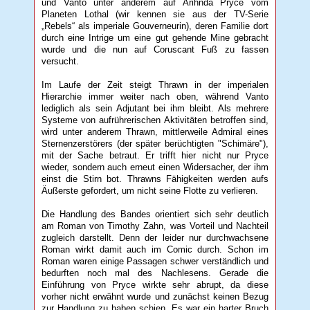
und Vanto unter anderem auf Arihnda Pryce vom
Planeten Lothal (wir kennen sie aus der TV-Serie
„Rebels“ als imperiale Gouverneurin), deren Familie dort
durch eine Intrige um eine gut gehende Mine gebracht
wurde und die nun auf Coruscant Fuß zu fassen
versucht.
Im Laufe der Zeit steigt Thrawn in der imperialen
Hierarchie immer weiter nach oben, während Vanto
lediglich als sein Adjutant bei ihm bleibt. Als mehrere
Systeme von aufrührerischen Aktivitäten betroffen sind,
wird unter anderem Thrawn, mittlerweile Admiral eines
Sternenzerstörers (der später berüchtigten "Schimäre"),
mit der Sache betraut. Er trifft hier nicht nur Pryce
wieder, sondern auch erneut einen Widersacher, der ihm
einst die Stirn bot. Thrawns Fähigkeiten werden aufs
Äußerste gefordert, um nicht seine Flotte zu verlieren.
Die Handlung des Bandes orientiert sich sehr deutlich
am Roman von Timothy Zahn, was Vorteil und Nachteil
zugleich darstellt. Denn der leider nur durchwachsene
Roman wirkt damit auch im Comic durch. Schon im
Roman waren einige Passagen schwer verständlich und
bedurften noch mal des Nachlesens. Gerade die
Einführung von Pryce wirkte sehr abrupt, da diese
vorher nicht erwähnt wurde und zunächst keinen Bezug
zur Handlung zu haben schien. Es war ein harter Bruch