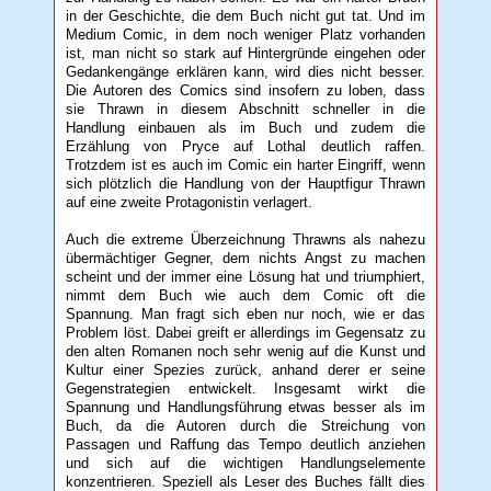
in der Geschichte, die dem Buch nicht gut tat. Und im
Medium Comic, in dem noch weniger Platz vorhanden
ist, man nicht so stark auf Hintergründe eingehen oder
Gedankengänge erklären kann, wird dies nicht besser.
Die Autoren des Comics sind insofern zu loben, dass
sie Thrawn in diesem Abschnitt schneller in die
Handlung einbauen als im Buch und zudem die
Erzählung von Pryce auf Lothal deutlich raffen.
Trotzdem ist es auch im Comic ein harter Eingriff, wenn
sich plötzlich die Handlung von der Hauptfigur Thrawn
auf eine zweite Protagonistin verlagert.
Auch die extreme Überzeichnung Thrawns als nahezu
übermächtiger Gegner, dem nichts Angst zu machen
scheint und der immer eine Lösung hat und triumphiert,
nimmt dem Buch wie auch dem Comic oft die
Spannung. Man fragt sich eben nur noch, wie er das
Problem löst. Dabei greift er allerdings im Gegensatz zu
den alten Romanen noch sehr wenig auf die Kunst und
Kultur einer Spezies zurück, anhand derer er seine
Gegenstrategien entwickelt. Insgesamt wirkt die
Spannung und Handlungsführung etwas besser als im
Buch, da die Autoren durch die Streichung von
Passagen und Raffung das Tempo deutlich anziehen
und sich auf die wichtigen Handlungselemente
konzentrieren. Speziell als Leser des Buches fällt dies