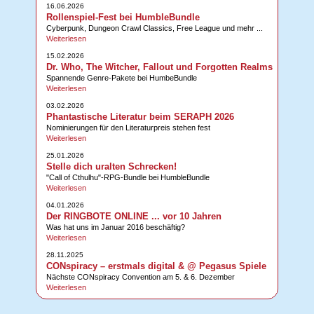
16.06.2026
Rollenspiel-Fest bei HumbleBundle
Cyberpunk, Dungeon Crawl Classics, Free League und mehr ...
Weiterlesen
15.02.2026
Dr. Who, The Witcher, Fallout und Forgotten Realms
Spannende Genre-Pakete bei HumbeBundle
Weiterlesen
03.02.2026
Phantastische Literatur beim SERAPH 2026
Nominierungen für den Literaturpreis stehen fest
Weiterlesen
25.01.2026
Stelle dich uralten Schrecken!
"Call of Cthulhu"-RPG-Bundle bei HumbleBundle
Weiterlesen
04.01.2026
Der RINGBOTE ONLINE ... vor 10 Jahren
Was hat uns im Januar 2016 beschäftig?
Weiterlesen
28.11.2025
CONspiracy – erstmals digital & @ Pegasus Spiele
Nächste CONspiracy Convention am 5. & 6. Dezember
Weiterlesen