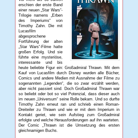
erschien der erste Band
einer neuen „Star Wars“-
Trilogie namens „Erben
des Imperiums“ von
Timothy Zahn. Die mit
Lucasfilm
abgesprochene
Fortführung der alten
„Star Wars“-Filme hatte
großen Erfolg. Und sie
führte eine mysteriöse,
interessante und bis
heute beliebte Figur ein: Großadmiral Thrawn. Mit dem
Kauf von Lucasfilm durch Disney wurden alle Bücher,
Comics und andere Medien mit Ausnahme der Filme zu
sogenannten „Legenden“, die so zwar erzählt werden,
aber nicht passiert sind. Doch Großadmiral Thrawn war
so beliebt oder bot so viel Potenzial, dass dieser auch
im neuen „Universum“ seine Rolle bekam. Und so durfte
Timothy Zahn erneut ran und schrieb einen Roman-
Dreiteiler zu Thrawn und wie er mit dem Imperium in
Kontakt geriet, wie sein Aufstieg zum Großadmiral
erfolgte und welche Herausforderungen auf ihn warteten.
Der Comic „Thrawn ist die Umsetzung des ersten
gleichnamigen Buchs.