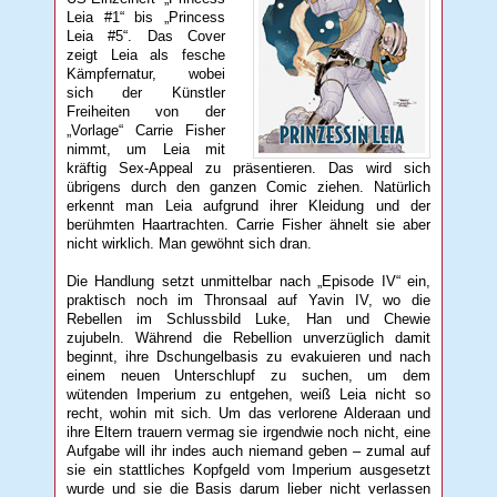
Leia #1“ bis „Princess
Leia #5“. Das Cover
zeigt Leia als fesche
Kämpfernatur, wobei
sich der Künstler
Freiheiten von der
„Vorlage“ Carrie Fisher
nimmt, um Leia mit
kräftig Sex-Appeal zu präsentieren. Das wird sich
übrigens durch den ganzen Comic ziehen. Natürlich
erkennt man Leia aufgrund ihrer Kleidung und der
berühmten Haartrachten. Carrie Fisher ähnelt sie aber
nicht wirklich. Man gewöhnt sich dran.
Die Handlung setzt unmittelbar nach „Episode IV“ ein,
praktisch noch im Thronsaal auf Yavin IV, wo die
Rebellen im Schlussbild Luke, Han und Chewie
zujubeln. Während die Rebellion unverzüglich damit
beginnt, ihre Dschungelbasis zu evakuieren und nach
einem neuen Unterschlupf zu suchen, um dem
wütenden Imperium zu entgehen, weiß Leia nicht so
recht, wohin mit sich. Um das verlorene Alderaan und
ihre Eltern trauern vermag sie irgendwie noch nicht, eine
Aufgabe will ihr indes auch niemand geben – zumal auf
sie ein stattliches Kopfgeld vom Imperium ausgesetzt
wurde und sie die Basis darum lieber nicht verlassen