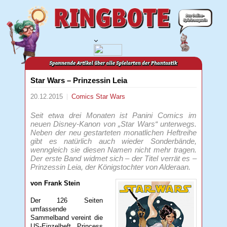
Star Wars – Prinzessin Leia
20.12.2015
Comics
Star Wars
Seit etwa drei Monaten ist Panini Comics im
neuen Disney-Kanon von „Star Wars“ unterwegs.
Neben der neu gestarteten monatlichen Heftreihe
gibt es natürlich auch wieder Sonderbände,
wenngleich sie diesen Namen nicht mehr tragen.
Der erste Band widmet sich – der Titel verrät es –
Prinzessin Leia, der Königstochter von Alderaan.
von Frank Stein
Der 126 Seiten
umfassende
Sammelband vereint die
US-Einzelheft „Princess