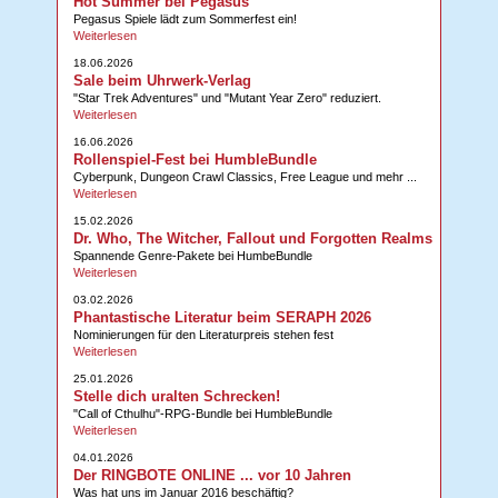
Hot Summer bei Pegasus
Pegasus Spiele lädt zum Sommerfest ein!
Weiterlesen
18.06.2026
Sale beim Uhrwerk-Verlag
"Star Trek Adventures" und "Mutant Year Zero" reduziert.
Weiterlesen
16.06.2026
Rollenspiel-Fest bei HumbleBundle
Cyberpunk, Dungeon Crawl Classics, Free League und mehr ...
Weiterlesen
15.02.2026
Dr. Who, The Witcher, Fallout und Forgotten Realms
Spannende Genre-Pakete bei HumbeBundle
Weiterlesen
03.02.2026
Phantastische Literatur beim SERAPH 2026
Nominierungen für den Literaturpreis stehen fest
Weiterlesen
25.01.2026
Stelle dich uralten Schrecken!
"Call of Cthulhu"-RPG-Bundle bei HumbleBundle
Weiterlesen
04.01.2026
Der RINGBOTE ONLINE ... vor 10 Jahren
Was hat uns im Januar 2016 beschäftig?