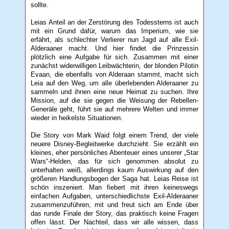
sollte.
Leias Anteil an der Zerstörung des Todessterns ist auch
mit ein Grund dafür, warum das Imperium, wie sie
erfährt, als schlechter Verlierer nun Jagd auf alle Exil-
Alderaaner macht. Und hier findet die Prinzessin
plötzlich eine Aufgabe für sich. Zusammen mit einer
zunächst widerwilligen Leibwächterin, der blonden Pilotin
Evaan, die ebenfalls von Alderaan stammt, macht sich
Leia auf den Weg, um alle überlebenden Alderaaner zu
sammeln und ihnen eine neue Heimat zu suchen. Ihre
Mission, auf die sie gegen die Weisung der Rebellen-
Generäle geht, führt sie auf mehrere Welten und immer
wieder in heikelste Situationen.
Die Story von Mark Waid folgt einem Trend, der viele
neuere Disney-Begleitwerke durchzieht. Sie erzählt ein
kleines, eher persönliches Abenteuer eines unserer „Star
Wars“-Helden, das für sich genommen absolut zu
unterhalten weiß, allerdings kaum Auswirkung auf den
größeren Handlungsbogen der Saga hat. Leias Reise ist
schön inszeniert. Man fiebert mit ihren keineswegs
einfachen Aufgaben, unterschiedlichste Exil-Alderaaner
zusammenzuführen, mit und freut sich am Ende über
das runde Finale der Story, das praktisch keine Fragen
offen lässt. Der Nachteil, dass wir alle wissen, dass