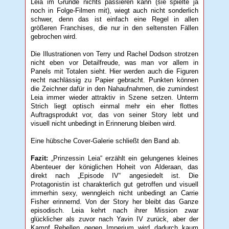
Leia im Grunde nichts passieren kann (sie spielte ja
noch in Folge-Filmen mit), wiegt auch nicht sonderlich
schwer, denn das ist einfach eine Regel in allen
größeren Franchises, die nur in den seltensten Fällen
gebrochen wird.
Die Illustrationen von Terry und Rachel Dodson strotzen
nicht eben vor Detailfreude, was man vor allem in
Panels mit Totalen sieht. Hier werden auch die Figuren
recht nachlässig zu Papier gebracht. Punkten können
die Zeichner dafür in den Nahaufnahmen, die zumindest
Leia immer wieder attraktiv in Szene setzen. Unterm
Strich liegt optisch einmal mehr ein eher flottes
Auftragsprodukt vor, das von seiner Story lebt und
visuell nicht unbedingt in Erinnerung bleiben wird.
Eine hübsche Cover-Galerie schließt den Band ab.
Fazit:
„Prinzessin Leia“ erzählt ein gelungenes kleines
Abenteuer der königlichen Hoheit von Alderaan, das
direkt nach „Episode IV“ angesiedelt ist. Die
Protagonistin ist charakterlich gut getroffen und visuell
immerhin sexy, wenngleich nicht unbedingt an Carrie
Fisher erinnernd. Von der Story her bleibt das Ganze
episodisch. Leia kehrt nach ihrer Mission zwar
glücklicher als zuvor nach Yavin IV zurück, aber der
Kampf Rebellen gegen Imperium wird dadurch kaum