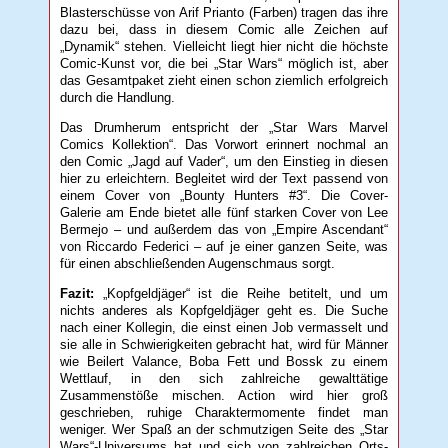
Blasterschüsse von Arif Prianto (Farben) tragen das ihre
dazu bei, dass in diesem Comic alle Zeichen auf
„Dynamik“ stehen. Vielleicht liegt hier nicht die höchste
Comic-Kunst vor, die bei „Star Wars“ möglich ist, aber
das Gesamtpaket zieht einen schon ziemlich erfolgreich
durch die Handlung.
Das Drumherum entspricht der „Star Wars Marvel
Comics Kollektion“. Das Vorwort erinnert nochmal an
den Comic „Jagd auf Vader“, um den Einstieg in diesen
hier zu erleichtern. Begleitet wird der Text passend von
einem Cover von „Bounty Hunters #3“. Die Cover-
Galerie am Ende bietet alle fünf starken Cover von Lee
Bermejo – und außerdem das von „Empire Ascendant“
von Riccardo Federici – auf je einer ganzen Seite, was
für einen abschließenden Augenschmaus sorgt.
Fazit:
„Kopfgeldjäger“ ist die Reihe betitelt, und um
nichts anderes als Kopfgeldjäger geht es. Die Suche
nach einer Kollegin, die einst einen Job vermasselt und
sie alle in Schwierigkeiten gebracht hat, wird für Männer
wie Beilert Valance, Boba Fett und Bossk zu einem
Wettlauf, in den sich zahlreiche gewalttätige
Zusammenstöße mischen. Action wird hier groß
geschrieben, ruhige Charaktermomente findet man
weniger. Wer Spaß an der schmutzigen Seite des „Star
Wars“-Universums hat und sich von zahlreichen Orts-