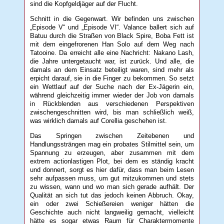
sind die Kopfgeldjäger auf der Flucht.
Schnitt in die Gegenwart. Wir befinden uns zwischen
„Episode V“ und „Episode VI“. Valance ballert sich auf
Batuu durch die Straßen von Black Spire, Boba Fett ist
mit dem eingefrorenen Han Solo auf dem Weg nach
Tatooine. Da erreicht alle eine Nachricht: Nakano Lash,
die Jahre untergetaucht war, ist zurück. Und alle, die
damals an dem Einsatz beteiligt waren, sind mehr als
erpicht darauf, sie in die Finger zu bekommen. So setzt
ein Wettlauf auf der Suche nach der Ex-Jägerin ein,
während gleichzeitig immer wieder der Job von damals
in Rückblenden aus verschiedenen Perspektiven
zwischengeschnitten wird, bis man schließlich weiß,
was wirklich damals auf Corellia geschehen ist.
Das Springen zwischen Zeitebenen und
Handlungssträngen mag ein probates Stilmittel sein, um
Spannung zu erzeugen, aber zusammen mit dem
extrem actionlastigen Plot, bei dem es ständig kracht
und donnert, sorgt es hier dafür, dass man beim Lesen
sehr aufpassen muss, um gut mitzukommen und stets
zu wissen, wann und wo man sich gerade aufhält. Der
Qualität an sich tut das jedoch keinen Abbruch. Okay,
ein oder zwei Schießereien weniger hätten die
Geschichte auch nicht langweilig gemacht, vielleicht
hätte es sogar etwas Raum für Charaktermomente