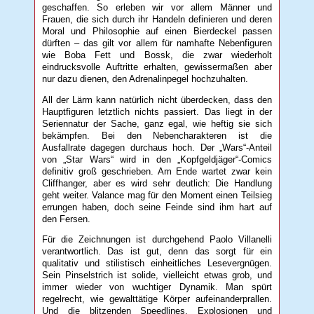
geschaffen. So erleben wir vor allem Männer und
Frauen, die sich durch ihr Handeln definieren und deren
Moral und Philosophie auf einen Bierdeckel passen
dürften – das gilt vor allem für namhafte Nebenfiguren
wie Boba Fett und Bossk, die zwar wiederholt
eindrucksvolle Auftritte erhalten, gewissermaßen aber
nur dazu dienen, den Adrenalinpegel hochzuhalten.
All der Lärm kann natürlich nicht überdecken, dass den
Hauptfiguren letztlich nichts passiert. Das liegt in der
Seriennatur der Sache, ganz egal, wie heftig sie sich
bekämpfen. Bei den Nebencharakteren ist die
Ausfallrate dagegen durchaus hoch. Der „Wars“-Anteil
von „Star Wars“ wird in den „Kopfgeldjäger“-Comics
definitiv groß geschrieben. Am Ende wartet zwar kein
Cliffhanger, aber es wird sehr deutlich: Die Handlung
geht weiter. Valance mag für den Moment einen Teilsieg
errungen haben, doch seine Feinde sind ihm hart auf
den Fersen.
Für die Zeichnungen ist durchgehend Paolo Villanelli
verantwortlich. Das ist gut, denn das sorgt für ein
qualitativ und stilistisch einheitliches Lesevergnügen.
Sein Pinselstrich ist solide, vielleicht etwas grob, und
immer wieder von wuchtiger Dynamik. Man spürt
regelrecht, wie gewalttätige Körper aufeinanderprallen.
Und die blitzenden Speedlines, Explosionen und