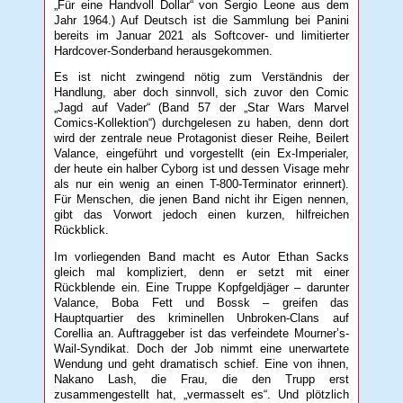
„Für eine Handvoll Dollar“ von Sergio Leone aus dem
Jahr 1964.) Auf Deutsch ist die Sammlung bei Panini
bereits im Januar 2021 als Softcover- und limitierter
Hardcover-Sonderband herausgekommen.
Es ist nicht zwingend nötig zum Verständnis der
Handlung, aber doch sinnvoll, sich zuvor den Comic
„Jagd auf Vader“ (Band 57 der „Star Wars Marvel
Comics-Kollektion“) durchgelesen zu haben, denn dort
wird der zentrale neue Protagonist dieser Reihe, Beilert
Valance, eingeführt und vorgestellt (ein Ex-Imperialer,
der heute ein halber Cyborg ist und dessen Visage mehr
als nur ein wenig an einen T-800-Terminator erinnert).
Für Menschen, die jenen Band nicht ihr Eigen nennen,
gibt das Vorwort jedoch einen kurzen, hilfreichen
Rückblick.
Im vorliegenden Band macht es Autor Ethan Sacks
gleich mal kompliziert, denn er setzt mit einer
Rückblende ein. Eine Truppe Kopfgeldjäger – darunter
Valance, Boba Fett und Bossk – greifen das
Hauptquartier des kriminellen Unbroken-Clans auf
Corellia an. Auftraggeber ist das verfeindete Mourner’s-
Wail-Syndikat. Doch der Job nimmt eine unerwartete
Wendung und geht dramatisch schief. Eine von ihnen,
Nakano Lash, die Frau, die den Trupp erst
zusammengestellt hat, „vermasselt es“. Und plötzlich