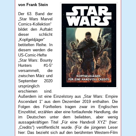
von Frank Stein
Der 63. Band der
„Star Wars Marvel
Comics-Kollektion“
bildet den Auftakt
dieser schlicht
„Kopfgeldjäger“
betitelten Reihe. In
diesem werden die
US-Comic-Hefte
„Star Wars: Bounty
Hunters #1-5“
versammelt, die
zwischen März und
September 2020
ursprünglich
erschienen sind.
Außerdem ist eine Einzelstory aus „Star Wars: Empire
Ascendant 1“ aus dem Dezember 2019 enthalten. Die
Folgen des Fünfteilers tragen zwar im Englischen
Einzeltitel, erzählen aber eine fortlaufende Handlung, die
im Deutschen unter dem beliebten, aber wenig
aussagekräftigen Titel „Für eine Handvoll XYZ“ (hier:
„Credits“) veröffentlicht wurde. (Für die jüngeren Leser
hier: Das bezieht sich auf den berühmten Western-Film