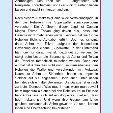
Abtrünnigen. Den kann sie – angetrieben von
Neugierde, Forschergeist und Gier – nicht einfach liegen
lassen und packt ihn kurzerhand ein.
Nach diesem Auftakt folgt eine wilde Verfolgungsjagd, in
der die Rebellen ihre Superwaffe zurückzuerobern
versuchen. Die Anführerin dieser Jagd ist Captain
Magna Tolvan. Tolvan ging davon aus, dass ihre
Geliebte nicht mehr leben würde. Seitdem hat sie für die
Rebellen tödliche Aufgaben erfüllt. Doch es scheint,
dass Aphra mit Tolvan aufgrund der besonderen
Beziehung eine eigene „Superwaffe“ in der Hinterhand
hält, die nur darauf wartet, gezündet zu werden. So
steigt beim Lesen die Spannung, ob Aphra und Tolvan
die Rebellen tatsächlich täuschen werden. Doch erst
einmal hat Aphra dies nicht nötig, sondern überlässt den
Rebellen die Waffe und verschwindet mit Vulaada.
Kaum ist Aphra in Sicherheit, haben es imperiale
Söldner auf sie abgesehen. Doch auch unter denen
befindet sich ein alter Bekannter. Die Galaxis ist einfach
zu klein. Dennoch: Was macht man, wenn man sowohl
beim Imperium als auch bei den Rebellen kaum Freunde
hat? Aphra lässt sich auf ein doppeltes Spiel ein, dass
hoch riskant ist. Und wenn ihre Gegner am Ende
glauben, schlauer als Aphra gewesen zu sein, könnte
ihnen eine Überraschung bevorstehen.