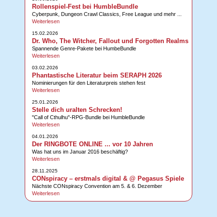
Rollenspiel-Fest bei HumbleBundle
Cyberpunk, Dungeon Crawl Classics, Free League und mehr ...
Weiterlesen
15.02.2026
Dr. Who, The Witcher, Fallout und Forgotten Realms
Spannende Genre-Pakete bei HumbeBundle
Weiterlesen
03.02.2026
Phantastische Literatur beim SERAPH 2026
Nominierungen für den Literaturpreis stehen fest
Weiterlesen
25.01.2026
Stelle dich uralten Schrecken!
"Call of Cthulhu"-RPG-Bundle bei HumbleBundle
Weiterlesen
04.01.2026
Der RINGBOTE ONLINE ... vor 10 Jahren
Was hat uns im Januar 2016 beschäftig?
Weiterlesen
28.11.2025
CONspiracy – erstmals digital & @ Pegasus Spiele
Nächste CONspiracy Convention am 5. & 6. Dezember
Weiterlesen