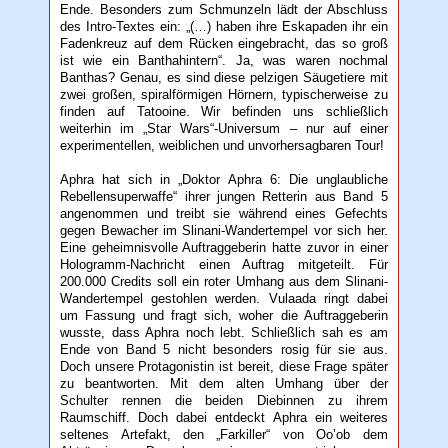
Ende. Besonders zum Schmunzeln lädt der Abschluss
des Intro-Textes ein: „(…) haben ihre Eskapaden ihr ein
Fadenkreuz auf dem Rücken eingebracht, das so groß
ist wie ein Banthahintern“. Ja, was waren nochmal
Banthas? Genau, es sind diese pelzigen Säugetiere mit
zwei großen, spiralförmigen Hörnern, typischerweise zu
finden auf Tatooine. Wir befinden uns schließlich
weiterhin im „Star Wars“-Universum – nur auf einer
experimentellen, weiblichen und unvorhersagbaren Tour!
Aphra hat sich in „Doktor Aphra 6: Die unglaubliche
Rebellensuperwaffe“ ihrer jungen Retterin aus Band 5
angenommen und treibt sie während eines Gefechts
gegen Bewacher im Slinani-Wandertempel vor sich her.
Eine geheimnisvolle Auftraggeberin hatte zuvor in einer
Hologramm-Nachricht einen Auftrag mitgeteilt. Für
200.000 Credits soll ein roter Umhang aus dem Slinani-
Wandertempel gestohlen werden. Vulaada ringt dabei
um Fassung und fragt sich, woher die Auftraggeberin
wusste, dass Aphra noch lebt. Schließlich sah es am
Ende von Band 5 nicht besonders rosig für sie aus.
Doch unsere Protagonistin ist bereit, diese Frage später
zu beantworten. Mit dem alten Umhang über der
Schulter rennen die beiden Diebinnen zu ihrem
Raumschiff. Doch dabei entdeckt Aphra ein weiteres
seltenes Artefakt, den „Farkiller“ von Oo’ob dem