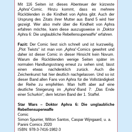
Mit 116 Seiten ist dieses Abenteuer der kürzeste
„Aphra“-Comic. Hinzu kommt, dass es mehrere
Rückblenden in die Kindheit von Aphra gibt. Auch der
Ursprung des Zitats ihrer Mutter aus Band 5 wird hier
gezeigt. Wer also mehr über die Kindheit von Aphra
erfahren möchte, kann diese auszugsweise in „Doktor
Aphra 6: Die unglaubliche Rebellensuperwaffe“ erfahren.
Fazit:
Der Comic liest sich schnell und ist kurzweilig.
„Plot Twists“ ist man von „Aphra“-Comics gewohnt und
daher ist dieser Comic in dieser Hinsicht kein Novum.
Warum die Rückblenden wenige Seiten später im
normalen Handlungsstrang erneut zu sehen sind, lässt
einen etwas nachdenklich zurück. Auch die
Zeichenkunst hat hier deutlich nachgelassen. Und so ist
dieser Band allen Fans von Aphra für die Vollständigkeit
der Reihe zu empfehlen. Man hofft aber auf eine
deutliche Steigerung im „Aphra“-Band 7: „Das Ende
einer Schurkin“, dem letzten Band der 1. Staffel.
Star Wars – Doktor Aphra 6: Die unglaubliche
Rebellensuperwaffe
Comic
Simon Spurrier, Wilton Santos, Caspar Wijngaard, u. a.
Panini Comics 2020
ISBN: 978-3-7416-1982-3