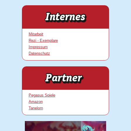
Mitarbeit
Rezi - Exemplare
Impressum
Datenschutz
Pegasus Spiele
Amazon
Tanelorn