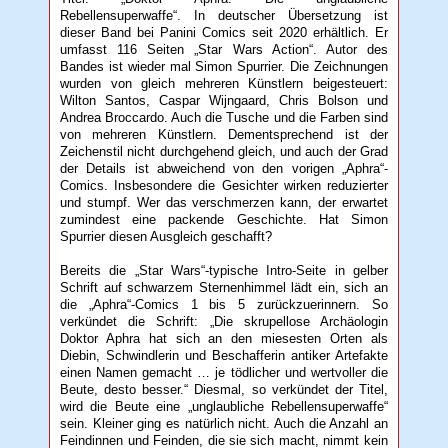
Rebellensuperwaffe“. In deutscher Übersetzung ist
dieser Band bei Panini Comics seit 2020 erhältlich. Er
umfasst 116 Seiten „Star Wars Action“. Autor des
Bandes ist wieder mal Simon Spurrier. Die Zeichnungen
wurden von gleich mehreren Künstlern beigesteuert:
Wilton Santos, Caspar Wijngaard, Chris Bolson und
Andrea Broccardo. Auch die Tusche und die Farben sind
von mehreren Künstlern. Dementsprechend ist der
Zeichenstil nicht durchgehend gleich, und auch der Grad
der Details ist abweichend von den vorigen „Aphra“-
Comics. Insbesondere die Gesichter wirken reduzierter
und stumpf. Wer das verschmerzen kann, der erwartet
zumindest eine packende Geschichte. Hat Simon
Spurrier diesen Ausgleich geschafft?
Bereits die „Star Wars“-typische Intro-Seite in gelber
Schrift auf schwarzem Sternenhimmel lädt ein, sich an
die „Aphra“-Comics 1 bis 5 zurückzuerinnern. So
verkündet die Schrift: „Die skrupellose Archäologin
Doktor Aphra hat sich an den miesesten Orten als
Diebin, Schwindlerin und Beschafferin antiker Artefakte
einen Namen gemacht … je tödlicher und wertvoller die
Beute, desto besser.“ Diesmal, so verkündet der Titel,
wird die Beute eine „unglaubliche Rebellensuperwaffe“
sein. Kleiner ging es natürlich nicht. Auch die Anzahl an
Feindinnen und Feinden, die sie sich macht, nimmt kein