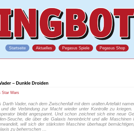
Startseite
Aktuelles
Pegasus Spiele
Pegasus Shop
 Vader – Dunkle Droiden
s
Star Wars
s Darth Vader, nach dem Zwischenfall mit dem uralten Artefakt nam
e und die Verbindung zur Macht wieder unter Kontrolle zu kriegen
erator bleibt angespannt. Und schon zeichnet sich eine neue Gef
den-Seuche, die über die Galaxis hereinbricht und alle Maschinen i
erwandelt, will sich der stärksten Maschine überhaupt bemächtigen
laxis zu beherrschen …