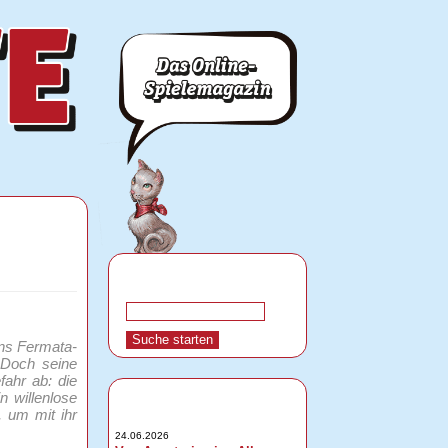
ens Fermata-
. Doch seine
ahr ab: die
n willenlose
, um mit ihr
24.06.2026