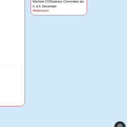
Nächste CONspiracy Convention am
5. & 6. Dezember
Weiterlesen