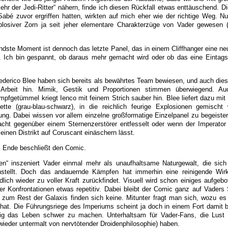
hr der Jedi-Ritter“ nähern, finde ich diesen Rückfall etwas enttäuschend. Di
bé zuvor ergriffen hatten, wirkten auf mich eher wie der richtige Weg. Nu
plosiver Zorn ja seit jeher elementare Charakterzüge von Vader gewesen 
endste Moment ist dennoch das letzte Panel, das in einem Cliffhanger eine n
. Ich bin gespannt, ob daraus mehr gemacht wird oder ob das eine Eintagsf
ederico Blee haben sich bereits als bewährtes Team bewiesen, und auch dies
 Arbeit hin. Mimik, Gestik und Proportionen stimmen überwiegend. Au
pfgetümmel kriegt Ienco mit feinem Strich sauber hin. Blee liefert dazu mit 
lette (grau-blau-schwarz), in die reichlich feurige Explosionen gemischt
ung. Dabei wissen vor allem einzelne großformatige Einzelpanel zu begeiste
acht gegenüber einem Sternenzerstörer entfesselt oder wenn der Imperato
nen Distrikt auf Coruscant einäschern lässt.
m Ende beschließt den Comic.
n“ inszeniert Vader einmal mehr als unaufhaltsame Naturgewalt, die sich
enstellt. Doch das andauernde Kämpfen hat immerhin eine reinigende Wir
lich wieder zu voller Kraft zurückfindet. Visuell wird schon einiges aufgebot
er Konfrontationen etwas repetitiv. Dabei bleibt der Comic ganz auf Vaders 
 zum Rest der Galaxis finden sich keine. Mitunter fragt man sich, wozu es 
hat. Die Führungsriege des Imperiums scheint ja doch in einem Fort damit b
tig das Leben schwer zu machen. Unterhaltsam für Vader-Fans, die Lust 
 wieder untermalt von nervtötender Droidenphilosophie) haben.