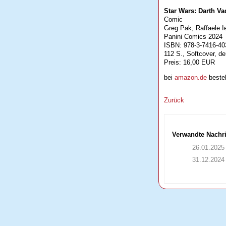
Star Wars: Darth Va
Comic
Greg Pak, Raffaele I
Panini Comics 2024
ISBN: 978-3-7416-40
112 S., Softcover, d
Preis: 16,00 EUR
bei
amazon.de
bestel
Zurück
Verwandte Nachr
26.01.2025
31.12.2024