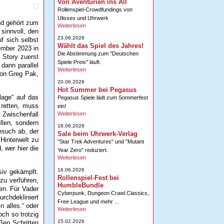
Von Aventurien ins All
Rollenspiel-Crowdfundings von
Ulisses und Uhrwerk
nd gehört zum
Weiterlesen
sinnvoll, den
23.06.2026
f sich selbst
Wählt das Spiel des Jahres!
ember 2023 in
Die Abstimmung zum "Deutschen
e Story zuerst
Spiele Preis" läuft.
dann parallel
Weiterlesen
von Greg Pak,
20.06.2026
Hot Summer bei Pegasus
lage“ auf das
Pegasus Spiele lädt zum Sommerfest
 retten, muss
ein!
Weiterlesen
 Zwischenfall
llen, sondern
18.06.2026
esuch ab, der
Sale beim Uhrwerk-Verlag
Hinterwelt zu
"Star Trek Adventures" und "Mutant
, wer hier die
Year Zero" reduziert.
Weiterlesen
16.06.2026
nsiv gekämpft.
Rollenspiel-Fest bei
zu verführen,
HumbleBundle
en. Für Vader
Cyberpunk, Dungeon Crawl Classics,
rchdekliniert
Free League und mehr ...
n alles.“ oder
Weiterlesen
ch so trotzig
15.02.2026
ßen Schritten