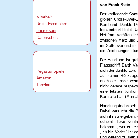
von Frank Stein
Der vorliegende Samm
Mitarbeit
großen Cross-Over-Ev
Rezi - Exemplare
Kernband „Dunkle Dr
konzentriert bleibt.
Impressum
Heftform veröffentli
Datenschutz
zwischen März und Ju
im Softcover und im
die Zeichnungen stam
Die Handlung ist gro
Flaggschiff Darth V
sich der dunkle Lor
Pegasus Spiele
auf seiner Rückzugs
Amazon
auch der Frage, wem 
Tanelorn
nicht gerade respekt
einer letzten Konfron
Kontrolle hat. (Man a
Handlungstechnisch i
Dabei versucht die 
sich ihr zu ergeben
scheint diese Konfr
bekommt, wer er sein 
„Ich bin Vader.“ ist
und wütend zu sein s