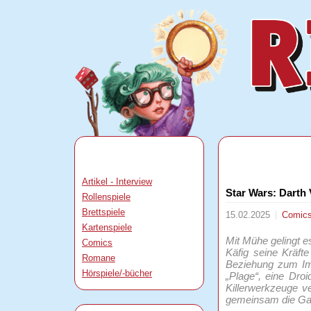
Artikel - Interview
Star Wars: Darth
Rollenspiele
Brettspiele
15.02.2025
Comic
Kartenspiele
Mit Mühe gelingt e
Comics
Käfig seine Kräft
Romane
Beziehung zum Imp
Hörspiele/-bücher
„Plage“, eine Droi
Killerwerkzeuge v
gemeinsam die Ga