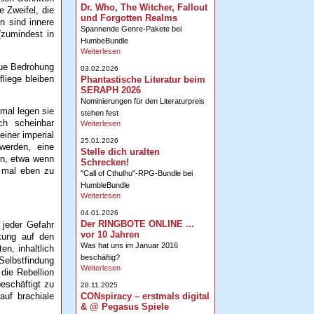
Dr. Who, The Witcher, Fallout
e Zweifel, die
und Forgotten Realms
n sind innere
Spannende Genre-Pakete bei
(zumindest in
HumbeBundle
Weiterlesen
eue Bedrohung
03.02.2026
liege bleiben
Phantastische Literatur beim
SERAPH 2026
Nominierungen für den Literaturpreis
mal legen sie
stehen fest
ch scheinbar
Weiterlesen
einer imperial
25.01.2026
 werden, eine
Stelle dich uralten
rn, etwa wenn
Schrecken!
r mal eben zu
"Call of Cthulhu"-RPG-Bundle bei
HumbleBundle
Weiterlesen
04.01.2026
Der RINGBOTE ONLINE ...
 jeder Gefahr
vor 10 Jahren
kung auf den
Was hat uns im Januar 2016
en, inhaltlich
beschäftig?
Selbstfindung
Weiterlesen
die Rebellion
eschäftigt zu
28.11.2025
CONspiracy – erstmals digital
auf brachiale
& @ Pegasus Spiele