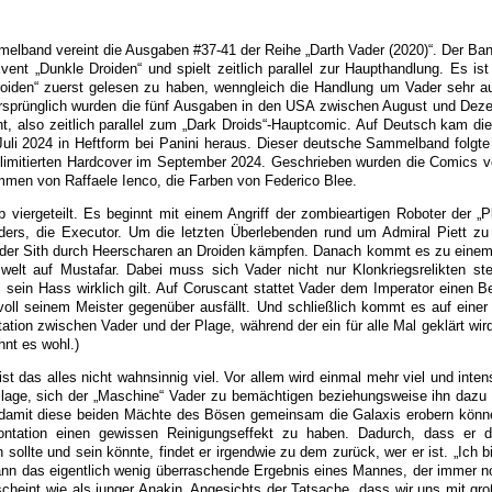
elband vereint die Ausgaben #37-41 der Reihe „Darth Vader (2020)“. Der Ba
ent „Dunkle Droiden“ und spielt zeitlich parallel zur Haupthandlung. Es ist 
oiden“ zuerst gelesen zu haben, wenngleich die Handlung um Vader sehr au
 Ursprünglich wurden die fünf Ausgaben in den USA zwischen August und Dez
cht, also zeitlich parallel zum „Dark Droids“-Hauptcomic. Auf Deutsch kam di
li 2024 in Heftform bei Panini heraus. Dieser deutsche Sammelband folgte 
 limitierten Hardcover im September 2024. Geschrieben wurden die Comics 
men von Raffaele Ienco, die Farben von Federico Blee.
b viergeteilt. Es beginnt mit einem Angriff der zombieartigen Roboter der „P
aders, die Executor. Um die letzten Überlebenden rund um Admiral Piett zu
d der Sith durch Heerscharen an Droiden kämpfen. Danach kommt es zu einem
welt auf Mustafar. Dabei muss sich Vader nicht nur Klonkriegsrelikten ste
sein Hass wirklich gilt. Auf Coruscant stattet Vader dem Imperator einen B
voll seinem Meister gegenüber ausfällt. Und schließlich kommt es auf einer 
tation zwischen Vader und der Plage, während der ein für alle Mal geklärt wird
hnt es wohl.)
st das alles nicht wahnsinnig viel. Vor allem wird einmal mehr viel und inte
Plage, sich der „Maschine“ Vader zu bemächtigen beziehungsweise ihn dazu 
, damit diese beiden Mächte des Bösen gemeinsam die Galaxis erobern könn
ontation einen gewissen Reinigungseffekt zu haben. Dadurch, dass er du
sollte und sein könnte, findet er irgendwie zu dem zurück, wer er ist. „Ich bi
 dann das eigentlich wenig überraschende Ergebnis eines Mannes, der immer no
cheint wie als junger Anakin. Angesichts der Tatsache, dass wir uns mit gro