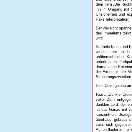
dem Film „Die Rückke
ihn im Umgang mit Sa
Unsicherheit und ex
Paks Interpretation).
Der vielleicht spann
des Imperiums zeigt
wird.
Raffaele Ienco und F
wieder sehr solide
unübersichtliches Kam
unterkühlten Farbpa
dramatische Kolorier
die Executor ihre M
Säuberungszwecken ei
Eine Covergalerie a
Fazit:
„Dunkle Droide
voller Zorn entgeg
dunklen Lord, der end
ist das Ganze mit vi
konzentriert. Bezüge
überhaupt gebraucht 
sein, sich gegensei
Action (leider immer