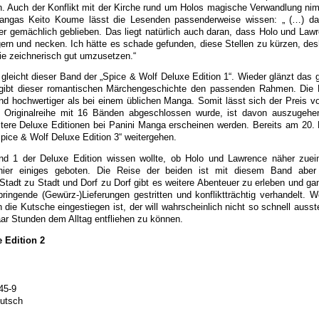
. Auch der Konflikt mit der Kirche rund um Holos magische Verwandlung nim
angas Keito Koume lässt die Lesenden passenderweise wissen: „ (…) d
er gemächlich geblieben. Das liegt natürlich auch daran, dass Holo und Lawr
gern und necken. Ich hätte es schade gefunden, diese Stellen zu kürzen, des
ie zeichnerisch gut umzusetzen.“
leicht dieser Band der „Spice & Wolf Deluxe Edition 1“. Wieder glänzt das g
ibt dieser romantischen Märchengeschichte den passenden Rahmen. Die P
d hochwertiger als bei einem üblichen Manga. Somit lässt sich der Preis v
ie Originalreihe mit 16 Bänden abgeschlossen wurde, ist davon auszugeh
tere Deluxe Editionen bei Panini Manga erscheinen werden. Bereits am 20. 
Spice & Wolf Deluxe Edition 3“ weitergehen.
 1 der Deluxe Edition wissen wollte, ob Holo und Lawrence näher zuein
ier einiges geboten. Die Reise der beiden ist mit diesem Band aber 
tadt zu Stadt und Dorf zu Dorf gibt es weitere Abenteuer zu erleben und gan
ringende (Gewürz-)Lieferungen gestritten und konfliktträchtig verhandelt. W
 die Kutsche eingestiegen ist, der will wahrscheinlich nicht so schnell auss
paar Stunden dem Alltag entfliehen zu können.
 Edition 2
45-9
eutsch