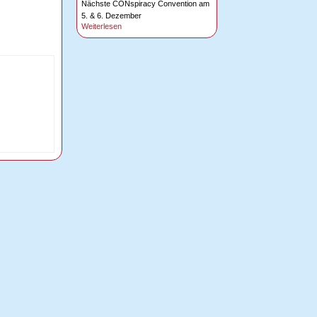
Nächste CONspiracy Convention am
5. & 6. Dezember
Weiterlesen