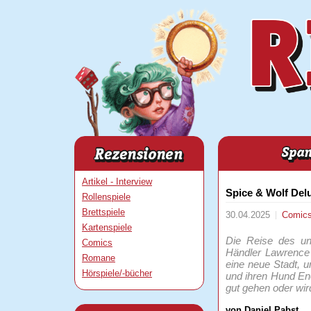
Artikel - Interview
Spice & Wolf Delu
Rollenspiele
Brettspiele
30.04.2025
Comic
Kartenspiele
Die Reise des ung
Comics
Händler Lawrence 
Romane
eine neue Stadt, u
Hörspiele/-bücher
und ihren Hund En
gut gehen oder wir
von Daniel Pabst