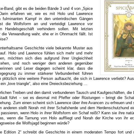
e-Band, gibt es die beiden Bände 3 und 4 von „Spice
Darin erfahren wir, wie es mit Holo und Lawrence
m fulminanten Kampf in den unterirdischen Gängen
t die Wolfsform an und verteidigt Lawrence vor
in Handelsgeschäft verhindern sollen. Mit letzten
 die Verwandlung wahr, ehe er in Ohnmacht fällt. Ist
eise?
 unterhaltsame Geschichte viele bekannte Muster aus
auf. Holo und Lawrence fühlen sich mehr und mehr
en, möchten sich dies aufgrund ihrer Ungleichheit
stehen, und noch weniger dem anderen gegenüber
erinnen und Leser dagegen scheint klar, dass die
begegnung zu immer stärkerer Verbundenheit führen
 plötzlich eine weitere Person auftaucht, die sich in Lawrence verliebt? Au
 ein „love triangle“, also eine Dreiecksbeziehung …
erlichen Treiben und den damit verbundenen Tausch und Kaufgeschäften, die
tadt führt – sei es diesmal mit Pfeffer oder Rüstungen – bringt die Schaf
ehung. Zum einen scheint sich Lawrence über ihre Avancen zu erfreuen und 
um anderen stellt Norah mit ihrer Schafsherde und dem Herdenschutzhund ei
passieren, wenn Holo in ihrer Wolfsform ein Schaf reißt? Kann sie ihre natür
, wenn die Tarnung von Holo auffliegt und Norah der Kirche von ihr er
ngsweise die Wolfsjagd beginnen würde?
e Edition 2“ schreibt die Geschichte in einem moderaten Tempo fort und 