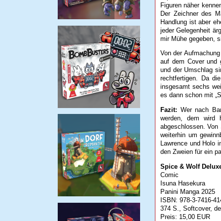
Figuren näher kennen
Der Zeichner des M
Handlung ist aber eh
jeder Gelegenheit är
mir Mühe gegeben, s
Von der Aufmachung g
auf dem Cover und g
und der Umschlag sin
rechtfertigen. Da d
insgesamt sechs wei
es dann schon mit „
Fazit:
Wer nach Band
werden, dem wird h
abgeschlossen. Von S
weiterhin um gewinnb
Lawrence und Holo in
den Zweien für ein 
Spice & Wolf Deluxe
Comic
Isuna Hasekura
Panini Manga 2025
ISBN: 978-3-7416-41
374 S., Softcover, d
Preis: 15,00 EUR