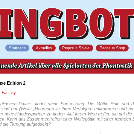
Startseite
Aktuelles
Pegasus Spiele
Pegasus Shop
xe Edition 2
s
Fantasy
leichen Paares findet seine Fortsetzung. Die Göttin Holo und d
sind um (Wolfs-)Haaresbreite ihren Verfolgern entkommen und bre
m neue Handelspartner zu finden. Auf ihrem Weg treffen sie auf die 
ek. Kann das Zusammentreffen einer Wolfsgöttin mit einer fremden
d die Tarnung aufgedeckt?