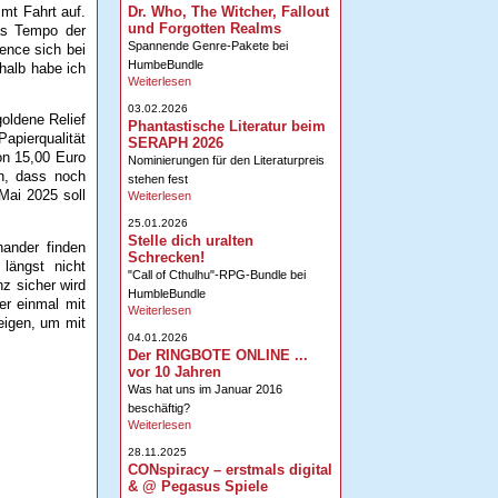
mt Fahrt auf.
Dr. Who, The Witcher, Fallout
und Forgotten Realms
as Tempo der
Spannende Genre-Pakete bei
ence sich bei
HumbeBundle
halb habe ich
Weiterlesen
03.02.2026
oldene Relief
Phantastische Literatur beim
apierqualität
SERAPH 2026
on 15,00 Euro
Nominierungen für den Literaturpreis
en, dass noch
stehen fest
Mai 2025 soll
Weiterlesen
25.01.2026
Stelle dich uralten
ander finden
Schrecken!
längst nicht
"Call of Cthulhu"-RPG-Bundle bei
z sicher wird
HumbleBundle
er einmal mit
Weiterlesen
teigen, um mit
04.01.2026
Der RINGBOTE ONLINE ...
vor 10 Jahren
Was hat uns im Januar 2016
beschäftig?
Weiterlesen
28.11.2025
CONspiracy – erstmals digital
& @ Pegasus Spiele