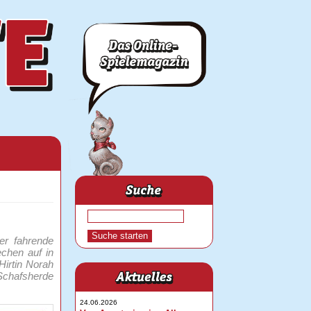
er fahrende
chen auf in
Hirtin Norah
 Schafsherde
24.06.2026