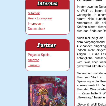
In dem zweiten Delux
& Wolf“ zu lesen. 
Mitarbeit
weitergeht. In eine
Rezi - Exemplare
nimmt Holo zunächs
Attentätern, die se
Impressum
Kräften nimmt dieser
Datenschutz
dies das Ende der R
Auch hier zeigt die
dem Vorgängerband 
zueinander hingezog
jedoch nicht einge
zeigen. Für die Les
Pegasus Spiele
anfängliche Zufalls
Amazon
wird. Was aber, wenn
Tanelorn
gaze“ wird allmählich
Neben dem mittelalt
Holo von Stadt zu S
Spannung in die Bezi
spielen verrückt. Z
Holo dar. Was würde 
im Zaum halten? Was
„Hexenjagd“ beziehu
„Spice & Wolf Delux