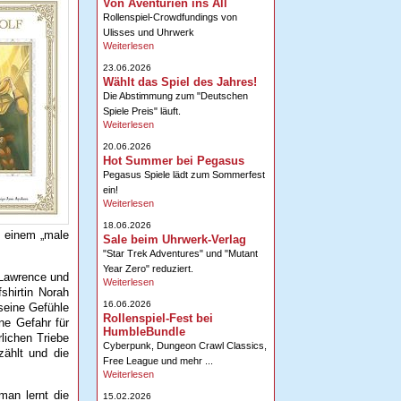
Von Aventurien ins All
Rollenspiel-Crowdfundings von
Ulisses und Uhrwerk
Weiterlesen
23.06.2026
Wählt das Spiel des Jahres!
Die Abstimmung zum "Deutschen
Spiele Preis" läuft.
Weiterlesen
20.06.2026
Hot Summer bei Pegasus
Pegasus Spiele lädt zum Sommerfest
ein!
Weiterlesen
18.06.2026
s einem „male
Sale beim Uhrwerk-Verlag
"Star Trek Adventures" und "Mutant
Year Zero" reduziert.
 Lawrence und
Weiterlesen
shirtin Norah
16.06.2026
seine Gefühle
Rollenspiel-Fest bei
ne Gefahr für
HumbleBundle
lichen Triebe
Cyberpunk, Dungeon Crawl Classics,
zählt und die
Free League und mehr ...
Weiterlesen
man lernt die
15.02.2026