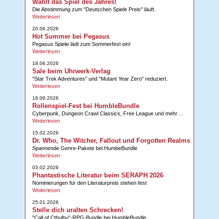
Wählt das Spiel des Jahres!
Die Abstimmung zum "Deutschen Spiele Preis" läuft.
Weiterlesen
20.06.2026
Hot Summer bei Pegasus
Pegasus Spiele lädt zum Sommerfest ein!
Weiterlesen
18.06.2026
Sale beim Uhrwerk-Verlag
"Star Trek Adventures" und "Mutant Year Zero" reduziert.
Weiterlesen
16.06.2026
Rollenspiel-Fest bei HumbleBundle
Cyberpunk, Dungeon Crawl Classics, Free League und mehr ...
Weiterlesen
15.02.2026
Dr. Who, The Witcher, Fallout und Forgotten Realms
Spannende Genre-Pakete bei HumbeBundle
Weiterlesen
03.02.2026
Phantastische Literatur beim SERAPH 2026
Nominierungen für den Literaturpreis stehen fest
Weiterlesen
25.01.2026
Stelle dich uralten Schrecken!
"Call of Cthulhu"-RPG-Bundle bei HumbleBundle