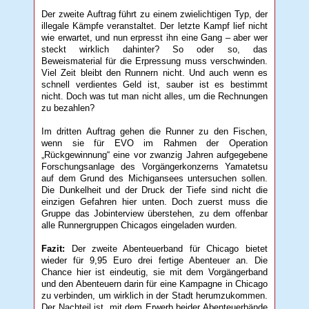
Der zweite Auftrag führt zu einem zwielichtigen Typ, der
illegale Kämpfe veranstaltet. Der letzte Kampf lief nicht
wie erwartet, und nun erpresst ihn eine Gang – aber wer
steckt wirklich dahinter? So oder so, das
Beweismaterial für die Erpressung muss verschwinden.
Viel Zeit bleibt den Runnern nicht. Und auch wenn es
schnell verdientes Geld ist, sauber ist es bestimmt
nicht. Doch was tut man nicht alles, um die Rechnungen
zu bezahlen?
Im dritten Auftrag gehen die Runner zu den Fischen,
wenn sie für EVO im Rahmen der Operation
„Rückgewinnung“ eine vor zwanzig Jahren aufgegebene
Forschungsanlage des Vorgängerkonzerns Yamatetsu
auf dem Grund des Michigansees untersuchen sollen.
Die Dunkelheit und der Druck der Tiefe sind nicht die
einzigen Gefahren hier unten. Doch zuerst muss die
Gruppe das Jobinterview überstehen, zu dem offenbar
alle Runnergruppen Chicagos eingeladen wurden.
Fazit:
Der zweite Abenteuerband für Chicago bietet
wieder für 9,95 Euro drei fertige Abenteuer an. Die
Chance hier ist eindeutig, sie mit dem Vorgängerband
und den Abenteuern darin für eine Kampagne in Chicago
zu verbinden, um wirklich in der Stadt herumzukommen.
Der Nachteil ist, mit dem Erwerb beider Abenteuerbände