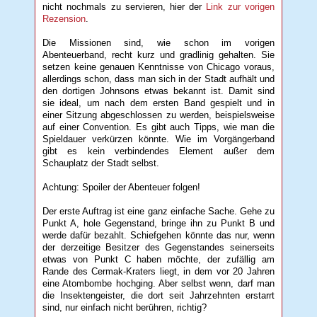
nicht nochmals zu servieren, hier der
Link zur vorigen
Rezension
.
Die Missionen sind, wie schon im vorigen
Abenteuerband, recht kurz und gradlinig gehalten. Sie
setzen keine genauen Kenntnisse von Chicago voraus,
allerdings schon, dass man sich in der Stadt aufhält und
den dortigen Johnsons etwas bekannt ist. Damit sind
sie ideal, um nach dem ersten Band gespielt und in
einer Sitzung abgeschlossen zu werden, beispielsweise
auf einer Convention. Es gibt auch Tipps, wie man die
Spieldauer verkürzen könnte. Wie im Vorgängerband
gibt es kein verbindendes Element außer dem
Schauplatz der Stadt selbst.
Achtung: Spoiler der Abenteuer folgen!
Der erste Auftrag ist eine ganz einfache Sache. Gehe zu
Punkt A, hole Gegenstand, bringe ihn zu Punkt B und
werde dafür bezahlt. Schiefgehen könnte das nur, wenn
der derzeitige Besitzer des Gegenstandes seinerseits
etwas von Punkt C haben möchte, der zufällig am
Rande des Cermak-Kraters liegt, in dem vor 20 Jahren
eine Atombombe hochging. Aber selbst wenn, darf man
die Insektengeister, die dort seit Jahrzehnten erstarrt
sind, nur einfach nicht berühren, richtig?