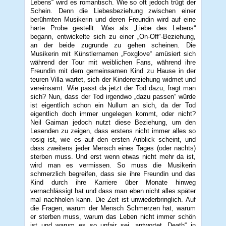
Lebens“ wird es romantisch. Wie so oft jedoch trügt der
Schein. Denn die Liebesbeziehung zwischen einer
berühmten Musikerin und deren Freundin wird auf eine
harte Probe gestellt. Was als „Liebe des Lebens“
begann, entwickelte sich zu einer „On-Off“-Beziehung,
an der beide zugrunde zu gehen scheinen. Die
Musikerin mit Künstlernamen „Foxglove“ amüsiert sich
während der Tour mit weiblichen Fans, während ihre
Freundin mit dem gemeinsamen Kind zu Hause in der
teuren Villa wartet, sich der Kindererziehung widmet und
vereinsamt. Wie passt da jetzt der Tod dazu, fragt man
sich? Nun, dass der Tod irgendwo „dazu passen“ würde
ist eigentlich schon ein Nullum an sich, da der Tod
eigentlich doch immer ungelegen kommt, oder nicht?
Neil Gaiman jedoch nutzt diese Beziehung, um den
Lesenden zu zeigen, dass erstens nicht immer alles so
rosig ist, wie es auf den ersten Anblick scheint, und
dass zweitens jeder Mensch eines Tages (oder nachts)
sterben muss. Und erst wenn etwas nicht mehr da ist,
wird man es vermissen. So muss die Musikerin
schmerzlich begreifen, dass sie ihre Freundin und das
Kind durch ihre Karriere über Monate hinweg
vernachlässigt hat und dass man eben nicht alles später
mal nachholen kann. Die Zeit ist unwiederbringlich. Auf
die Fragen, warum der Mensch Schmerzen hat, warum
er sterben muss, warum das Leben nicht immer schön
ist und warum es so unfair sei, antwortet „Death“ in