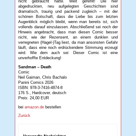
nicht gebraucht hätte. Weit gefehlt! Die hier
abgedruckten, neu aufgelegten Geschichten sind
dramatisch, traurig und packend zugleich – mit der
schönen Botschaft, dass die Liebe bis zum letzten
Augenblick möglich bleibt, wenn man bereits ist, sich
vollends darauf einzulassen. Abschließend sei noch der
Hinweis angebracht, dass man diesen Comic besser
nicht, wie der Rezensent, an einem dunklen und
verregneten (Hagel-)Tag liest, da man ansonsten Gefahr
läuft, dass eine noch erdrückendere Stimmung erzeugt
wird. Wie dem auch sei: Dieser Comic ist eine
unverhoffte Entdeckung!
Sandman – Death
Comic
Neil Gaiman, Chris Bachalo
Panini Comics 2026
ISBN: 978-3-7416-4874-8
176 S., Hardcover, deutsch
Preis: 24,00 EUR
bei
amazon.de
bestellen
Zurück