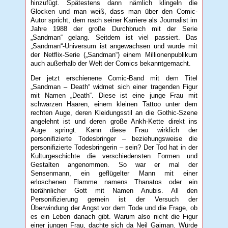
hinzufügt. Spätestens dann nämlich klingeln die
Glocken und man weiß, dass man über den Comic-
Autor spricht, dem nach seiner Karriere als Journalist im
Jahre 1988 der große Durchbruch mit der Serie
„Sandman“ gelang. Seitdem ist viel passiert. Das
„Sandman“-Universum ist angewachsen und wurde mit
der Netflix-Serie („Sandman“) einem Millionenpublikum
auch außerhalb der Welt der Comics bekanntgemacht.
Der jetzt erschienene Comic-Band mit dem Titel
„Sandman – Death“ widmet sich einer tragenden Figur
mit Namen „Death“. Diese ist eine junge Frau mit
schwarzen Haaren, einem kleinen Tattoo unter dem
rechten Auge, deren Kleidungsstil an die Gothic-Szene
angelehnt ist und deren große Ankh-Kette direkt ins
Auge springt. Kann diese Frau wirklich der
personifizierte Todesbringer – beziehungsweise die
personifizierte Todesbringerin – sein? Der Tod hat in der
Kulturgeschichte die verschiedensten Formen und
Gestalten angenommen. So war er mal der
Sensenmann, ein geflügelter Mann mit einer
erloschenen Flamme namens Thanatos oder ein
tierähnlicher Gott mit Namen Anubis. All den
Personifizierung gemein ist der Versuch der
Überwindung der Angst vor dem Tode und die Frage, ob
es ein Leben danach gibt. Warum also nicht die Figur
einer jungen Frau, dachte sich da Neil Gaiman. Würde