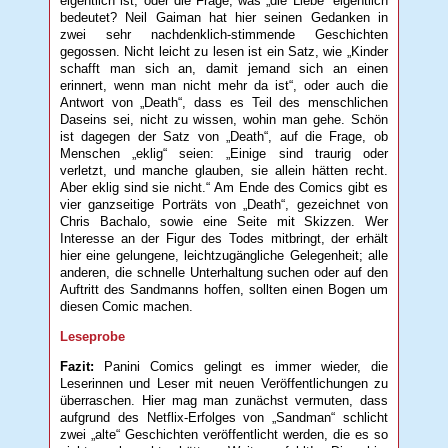
eigentlich ist, oder die Frage, was „die Liebe“ eigentlich
bedeutet? Neil Gaiman hat hier seinen Gedanken in
zwei sehr nachdenklich-stimmende Geschichten
gegossen. Nicht leicht zu lesen ist ein Satz, wie „Kinder
schafft man sich an, damit jemand sich an einen
erinnert, wenn man nicht mehr da ist“, oder auch die
Antwort von „Death“, dass es Teil des menschlichen
Daseins sei, nicht zu wissen, wohin man gehe. Schön
ist dagegen der Satz von „Death“, auf die Frage, ob
Menschen „eklig“ seien: „Einige sind traurig oder
verletzt, und manche glauben, sie allein hätten recht.
Aber eklig sind sie nicht.“ Am Ende des Comics gibt es
vier ganzseitige Porträts von „Death“, gezeichnet von
Chris Bachalo, sowie eine Seite mit Skizzen. Wer
Interesse an der Figur des Todes mitbringt, der erhält
hier eine gelungene, leichtzugängliche Gelegenheit; alle
anderen, die schnelle Unterhaltung suchen oder auf den
Auftritt des Sandmanns hoffen, sollten einen Bogen um
diesen Comic machen.
Leseprobe
Fazit:
Panini Comics gelingt es immer wieder, die
Leserinnen und Leser mit neuen Veröffentlichungen zu
überraschen. Hier mag man zunächst vermuten, dass
aufgrund des Netflix-Erfolges von „Sandman“ schlicht
zwei „alte“ Geschichten veröffentlicht werden, die es so