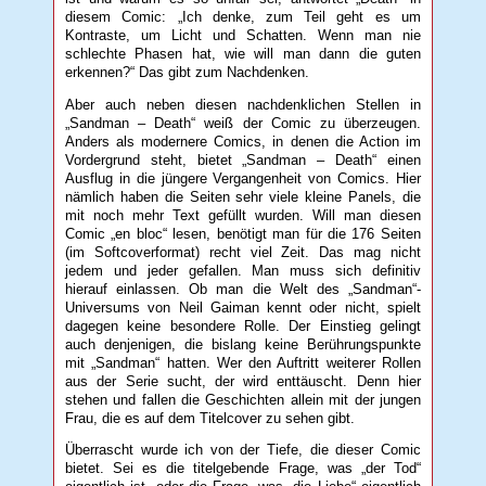
diesem Comic: „Ich denke, zum Teil geht es um
Kontraste, um Licht und Schatten. Wenn man nie
schlechte Phasen hat, wie will man dann die guten
erkennen?“ Das gibt zum Nachdenken.
Aber auch neben diesen nachdenklichen Stellen in
„Sandman – Death“ weiß der Comic zu überzeugen.
Anders als modernere Comics, in denen die Action im
Vordergrund steht, bietet „Sandman – Death“ einen
Ausflug in die jüngere Vergangenheit von Comics. Hier
nämlich haben die Seiten sehr viele kleine Panels, die
mit noch mehr Text gefüllt wurden. Will man diesen
Comic „en bloc“ lesen, benötigt man für die 176 Seiten
(im Softcoverformat) recht viel Zeit. Das mag nicht
jedem und jeder gefallen. Man muss sich definitiv
hierauf einlassen. Ob man die Welt des „Sandman“-
Universums von Neil Gaiman kennt oder nicht, spielt
dagegen keine besondere Rolle. Der Einstieg gelingt
auch denjenigen, die bislang keine Berührungspunkte
mit „Sandman“ hatten. Wer den Auftritt weiterer Rollen
aus der Serie sucht, der wird enttäuscht. Denn hier
stehen und fallen die Geschichten allein mit der jungen
Frau, die es auf dem Titelcover zu sehen gibt.
Überrascht wurde ich von der Tiefe, die dieser Comic
bietet. Sei es die titelgebende Frage, was „der Tod“