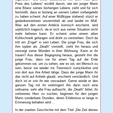
Preis des Lebens“ erzählt davon, wie ein junger Mann
eine Bilanz seines bisherigen Lebens zieht und für sich
feststellt, dass er bislang an seinem Leben vorbeigelebt
zu haben scheint. Auf einer Müllkippe stehend, stürzt er
gedankenverloren unvermittelt ab und landet im Müll.
Was auf den ersten Anblick komisch erscheint, wird
urplötzlich tragisch, da er sich aus seiner Situation nicht
mehr befreien kann. Er scheint unter einem alten
Kühlschrank gefangen und droht zu versterben. Doch da
tritt ein „Engel“ in sein Leben. Die junge Frau, die sich
ihm später als „Death“ vorstellt, zieht ihn heraus und
versorgt seine Wunden in ihrer Wohnung. Kann er ihr
trauen? Aus dieser Begegnung heraus, gesteht ihm die
junge Frau, dass sie für einen Tag auf die Erde
gekommen sei, um zu sehen, wie es sei, ein Mensch zu
sein, bevor sie wieder ins Totenreich zurückkehre und
von dort aus ihre Arbeit tätige. Dass der junge Mann ihr
das nicht auf Anhieb glaubt, erscheint verständlich. Und
doch ist er von ihr wie verzaubert. Gerne würde er den
ganzen Tag mit ihr verbringen! Als dann noch eine
seltsame, sehr alte Frau auftaucht, die „Death“ bittet, ihr
verlorenes Herz zu suchen, beginnen für den jungen
Mann sonderbare Stunden, deren Erlebnisse er lange in
Erinnerung behalten wird …
In der zweiten Geschichte mit dem Titel „Die Zeit deines