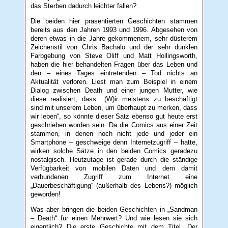
das Sterben dadurch leichter fallen?
Die beiden hier präsentierten Geschichten stammen
bereits aus den Jahren 1993 und 1996. Abgesehen von
deren etwas in die Jahre gekommenem, sehr düsterem
Zeichenstil von Chris Bachalo und der sehr dunklen
Farbgebung von Steve Oliff und Matt Hollingsworth,
haben die hier behandelten Fragen über das Leben und
den – eines Tages eintretenden – Tod nichts an
Aktualität verloren. Liest man zum Beispiel in einem
Dialog zwischen Death und einer jungen Mutter, wie
diese realisiert, dass: „(W)ir meistens zu beschäftigt
sind mit unserem Leben, um überhaupt zu merken, dass
wir leben“, so könnte dieser Satz ebenso gut heute erst
geschrieben worden sein. Da die Comics aus einer Zeit
stammen, in denen noch nicht jede und jeder ein
Smartphone – geschweige denn Internetzugriff – hatte,
wirken solche Sätze in den beiden Comics geradezu
nostalgisch. Heutzutage ist gerade durch die ständige
Verfügbarkeit von mobilen Daten und dem damit
verbundenen Zugriff zum Internet eine
„Dauerbeschäftigung“ (außerhalb des Lebens?) möglich
geworden!
Was aber bringen die beiden Geschichten in „Sandman
– Death“ für einen Mehrwert? Und wie lesen sie sich
eigentlich? Die erste Geschichte mit dem Titel „Der