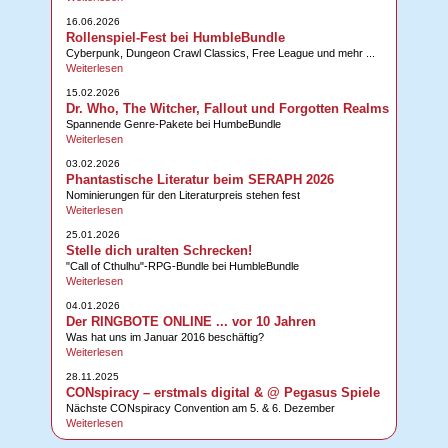
16.06.2026
Rollenspiel-Fest bei HumbleBundle
Cyberpunk, Dungeon Crawl Classics, Free League und mehr ...
Weiterlesen
15.02.2026
Dr. Who, The Witcher, Fallout und Forgotten Realms
Spannende Genre-Pakete bei HumbeBundle
Weiterlesen
03.02.2026
Phantastische Literatur beim SERAPH 2026
Nominierungen für den Literaturpreis stehen fest
Weiterlesen
25.01.2026
Stelle dich uralten Schrecken!
"Call of Cthulhu"-RPG-Bundle bei HumbleBundle
Weiterlesen
04.01.2026
Der RINGBOTE ONLINE ... vor 10 Jahren
Was hat uns im Januar 2016 beschäftig?
Weiterlesen
28.11.2025
CONspiracy – erstmals digital & @ Pegasus Spiele
Nächste CONspiracy Convention am 5. & 6. Dezember
Weiterlesen