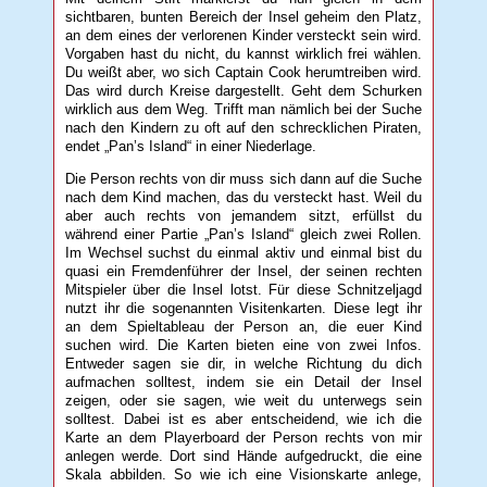
sichtbaren, bunten Bereich der Insel geheim den Platz,
an dem eines der verlorenen Kinder versteckt sein wird.
Vorgaben hast du nicht, du kannst wirklich frei wählen.
Du weißt aber, wo sich Captain Cook herumtreiben wird.
Das wird durch Kreise dargestellt. Geht dem Schurken
wirklich aus dem Weg. Trifft man nämlich bei der Suche
nach den Kindern zu oft auf den schrecklichen Piraten,
endet „Pan’s Island“ in einer Niederlage.
Die Person rechts von dir muss sich dann auf die Suche
nach dem Kind machen, das du versteckt hast. Weil du
aber auch rechts von jemandem sitzt, erfüllst du
während einer Partie „Pan’s Island“ gleich zwei Rollen.
Im Wechsel suchst du einmal aktiv und einmal bist du
quasi ein Fremdenführer der Insel, der seinen rechten
Mitspieler über die Insel lotst. Für diese Schnitzeljagd
nutzt ihr die sogenannten Visitenkarten. Diese legt ihr
an dem Spieltableau der Person an, die euer Kind
suchen wird. Die Karten bieten eine von zwei Infos.
Entweder sagen sie dir, in welche Richtung du dich
aufmachen solltest, indem sie ein Detail der Insel
zeigen, oder sie sagen, wie weit du unterwegs sein
solltest. Dabei ist es aber entscheidend, wie ich die
Karte an dem Playerboard der Person rechts von mir
anlegen werde. Dort sind Hände aufgedruckt, die eine
Skala abbilden. So wie ich eine Visionskarte anlege,