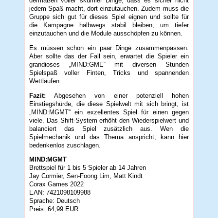
dermaßen voller skurriler Dinge, dass es sicher nicht
jedem Spaß macht, dort einzutauchen. Zudem muss die
Gruppe sich gut für dieses Spiel eignen und sollte für
die Kampagne halbwegs stabil bleiben, um tiefer
einzutauchen und die Module ausschöpfen zu können.
Es müssen schon ein paar Dinge zusammenpassen.
Aber sollte das der Fall sein, erwartet die Spieler ein
grandioses „MIND:GME“ mit diversen Stunden
Spielspaß voller Finten, Tricks und spannenden
Wettläufen.
Fazit:
Abgesehen von einer potenziell hohen
Einstiegshürde, die diese Spielwelt mit sich bringt, ist
„MIND:MGMT“ ein exzellentes Spiel für einen gegen
viele. Das Shift-System erhöht den Wiederspielwert und
balanciert das Spiel zusätzlich aus. Wen die
Spielmechanik und das Thema anspricht, kann hier
bedenkenlos zuschlagen.
MIND:MGMT
Brettspiel für 1 bis 5 Spieler ab 14 Jahren
Jay Cormier, Sen-Foong Lim, Matt Kindt
Corax Games 2022
EAN: 7421098109988
Sprache: Deutsch
Preis: 64,99 EUR