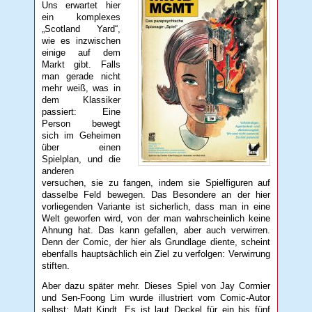
Uns erwartet hier
ein komplexes
„Scotland Yard“,
wie es inzwischen
einige auf dem
Markt gibt. Falls
man gerade nicht
mehr weiß, was in
dem Klassiker
passiert: Eine
Person bewegt
sich im Geheimen
über einen
Spielplan, und die
anderen
versuchen, sie zu fangen, indem sie Spielfiguren auf
dasselbe Feld bewegen. Das Besondere an der hier
vorliegenden Variante ist sicherlich, dass man in eine
Welt geworfen wird, von der man wahrscheinlich keine
Ahnung hat. Das kann gefallen, aber auch verwirren.
Denn der Comic, der hier als Grundlage diente, scheint
ebenfalls hauptsächlich ein Ziel zu verfolgen: Verwirrung
stiften.
Aber dazu später mehr. Dieses Spiel von Jay Cormier
und Sen-Foong Lim wurde illustriert vom Comic-Autor
selbst: Matt Kindt. Es ist laut Deckel für ein bis fünf