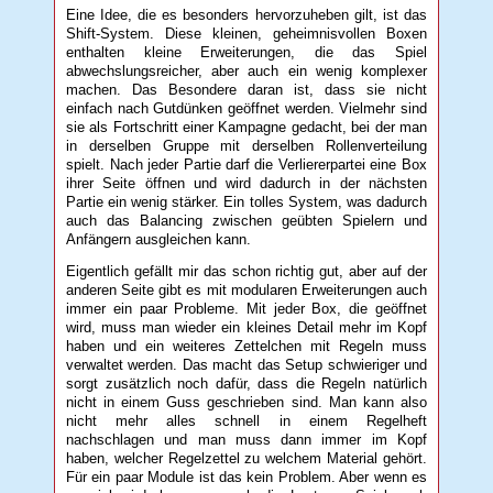
Eine Idee, die es besonders hervorzuheben gilt, ist das
Shift-System. Diese kleinen, geheimnisvollen Boxen
enthalten kleine Erweiterungen, die das Spiel
abwechslungsreicher, aber auch ein wenig komplexer
machen. Das Besondere daran ist, dass sie nicht
einfach nach Gutdünken geöffnet werden. Vielmehr sind
sie als Fortschritt einer Kampagne gedacht, bei der man
in derselben Gruppe mit derselben Rollenverteilung
spielt. Nach jeder Partie darf die Verliererpartei eine Box
ihrer Seite öffnen und wird dadurch in der nächsten
Partie ein wenig stärker. Ein tolles System, was dadurch
auch das Balancing zwischen geübten Spielern und
Anfängern ausgleichen kann.
Eigentlich gefällt mir das schon richtig gut, aber auf der
anderen Seite gibt es mit modularen Erweiterungen auch
immer ein paar Probleme. Mit jeder Box, die geöffnet
wird, muss man wieder ein kleines Detail mehr im Kopf
haben und ein weiteres Zettelchen mit Regeln muss
verwaltet werden. Das macht das Setup schwieriger und
sorgt zusätzlich noch dafür, dass die Regeln natürlich
nicht in einem Guss geschrieben sind. Man kann also
nicht mehr alles schnell in einem Regelheft
nachschlagen und man muss dann immer im Kopf
haben, welcher Regelzettel zu welchem Material gehört.
Für ein paar Module ist das kein Problem. Aber wenn es