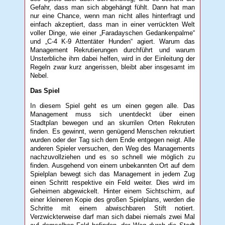
Gefahr, dass man sich abgehängt fühlt. Dann hat man
nur eine Chance, wenn man nicht alles hinterfragt und
einfach akzeptiert, dass man in einer verrückten Welt
voller Dinge, wie einer „Faradayschen Gedankenpalme“
und „C-4 K-9 Attentäter Hunden“ agiert. Warum das
Management Rekrutierungen durchführt und warum
Unsterbliche ihm dabei helfen, wird in der Einleitung der
Regeln zwar kurz angerissen, bleibt aber insgesamt im
Nebel.
Das Spiel
In diesem Spiel geht es um einen gegen alle. Das
Management muss sich unentdeckt über einen
Stadtplan bewegen und an skurrilen Orten Rekruten
finden. Es gewinnt, wenn genügend Menschen rekrutiert
wurden oder der Tag sich dem Ende entgegen neigt. Alle
anderen Spieler versuchen, den Weg des Managements
nachzuvollziehen und es so schnell wie möglich zu
finden. Ausgehend von einem unbekannten Ort auf dem
Spielplan bewegt sich das Management in jedem Zug
einen Schritt respektive ein Feld weiter. Dies wird im
Geheimen abgewickelt. Hinter einem Sichtschirm, auf
einer kleineren Kopie des großen Spielplans, werden die
Schritte mit einem abwischbaren Stift notiert.
Verzwickterweise darf man sich dabei niemals zwei Mal