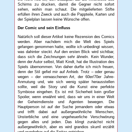
Schirms zu drucken, damit die Gegner nicht sofort
sehen, wohin man schaut. Die mitgelieferten Stifte
erfüllen ihren Zweck und auch die Pappteile, Karten und
der Spielplan lassen keine Wünsche offen.
Der Comic und sein Einfluss
Natürlich soll dieser Artikel keine Rezension des Comics
werden. Aber nachdem mich die Welt des Spiels
gefangen genommen hatte, wollte ich unbedingt wissen,
was dahinter steckt. Auf den ersten Blick wird sichtbar,
dass sich die Zeichnungen sehr ähneln. Kein Wunder,
denn der Autor selbst, Matt Kindt, hat die Illustration des
Spiels übernommen. Von daher durfte ich mich freuen,
denn der Stil gefiel mir auf Anhieb. Trotz – oder genau
wegen – der verwaschenen Art, der 60er/70er Jahre-
Anmutung und, wie sich wenig später herausstellen
sollte, weil die Story und die Kunst eine perfekte
Symbiose eingehen. Es ist mit Sicherheit kein großer
Spoiler, wenn erwähnt wird, dass wir uns in einer Welt
der Geheimdienste und Agenten bewegen. Die
Hauptperson ist auf der Suche jemandem oder etwas
und trifft dabei auf außergewöhnliche Menschen,
Unsterbliche und eine ungeheuerliche Verschwörung
gegen alles und jeden. Das klingt zunächst nicht
außergewöhnlich, aber es wird grandios skurril erzählt
und wunderbar auf die Spitze getrieben.