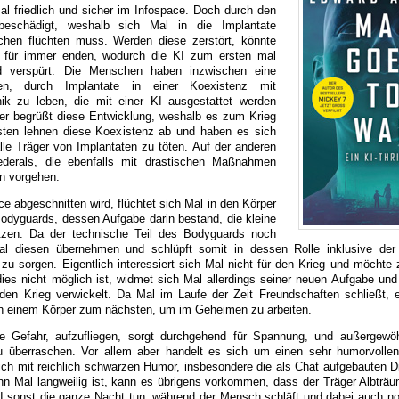
Mal friedlich und sicher im Infospace. Doch durch den
beschädigt, weshalb sich Mal in die Implantate
hen flüchten muss. Werden diese zerstört, könnte
 für immer enden, wodurch die KI zum ersten mal
 verspürt. Die Menschen haben inzwischen eine
den, durch Implantate in einer Koexistenz mit
k zu leben, die mit einer KI ausgestattet werden
der begrüßt diese Entwicklung, weshalb es zum Krieg
ten lehnen diese Koexistenz ab und haben es sich
le Träger von Implantaten zu töten. Auf der anderen
ederals, die ebenfalls mit drastischen Maßnahmen
n vorgehen.
e abgeschnitten wird, flüchtet sich Mal in den Körper
odyguards, dessen Aufgabe darin bestand, die kleine
tzen. Da der technische Teil des Bodyguards noch
Mal diesen übernehmen und schlüpft somit in dessen Rolle inklusive der
 zu sorgen. Eigentlich interessiert sich Mal nicht für den Krieg und möchte 
ies nicht möglich ist, widmet sich Mal allerdings seiner neuen Aufgabe und
 den Krieg verwickelt. Da Mal im Laufe der Zeit Freundschaften schließt, er
on einem Körper zum nächsten, um im Geheimen zu arbeiten.
e Gefahr, aufzufliegen, sorgt durchgehend für Spannung, und außergewö
u überraschen. Vor allem aber handelt es sich um einen sehr humorvolle
ch mit reichlich schwarzen Humor, insbesondere die als Chat aufgebauten D
enn Mal langweilig ist, kann es übrigens vorkommen, dass der Träger Albtr
KI sonst die ganze Nacht tun, während der Mensch schläft und dabei auch n