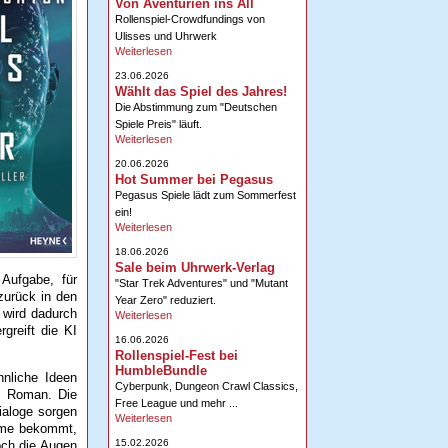
Von Aventurien ins All
Rollenspiel-Crowdfundings von
Ulisses und Uhrwerk
Weiterlesen
23.06.2026
Wählt das Spiel des Jahres!
Die Abstimmung zum "Deutschen
Spiele Preis" läuft.
Weiterlesen
20.06.2026
Hot Summer bei Pegasus
Pegasus Spiele lädt zum Sommerfest
ein!
Weiterlesen
18.06.2026
Sale beim Uhrwerk-Verlag
 Aufgabe, für
"Star Trek Adventures" und "Mutant
zurück in den
Year Zero" reduziert.
 wird dadurch
Weiterlesen
greift die KI
16.06.2026
Rollenspiel-Fest bei
HumbleBundle
hnliche Ideen
Cyberpunk, Dungeon Crawl Classics,
n Roman. Die
Free League und mehr ...
ialoge sorgen
Weiterlesen
äume bekommt,
15.02.2026
och die Augen