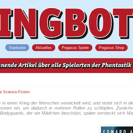
Startseite
Aktuelles
Pegasus Spiele
Pegasus Shop
ne
Science-Fiction
ie in einen Krieg der Menschen verwickelt wird, und nistet sich in di
sonen ein, um dadurch in mehrere Rollen zu schlüpfen. Zunächst 
odyguards, der ein Mädchen beschützt, später versteckt sich Mal