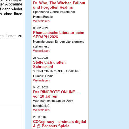
Dr. Who, The Witcher, Fallout
ger Albträume
und Forgotten Realms
f dann wieder
Spannende Genre-Pakete bei
ls ohne ihren
HumbeBundle
Weiterlesen
03.02.2026
Phantastische Literatur beim
den Leser zu
SERAPH 2026
Nominierungen für den Literaturpreis
stehen fest
Weiterlesen
25.01.2026
Stelle dich uralten
Schrecken!
"Call of Cthulhu"-RPG-Bundle bei
HumbleBundle
Weiterlesen
04.01.2026
Der RINGBOTE ONLINE ...
vor 10 Jahren
Was hat uns im Januar 2016
beschäftig?
Weiterlesen
28.11.2025
CONspiracy – erstmals digital
& @ Pegasus Spiele