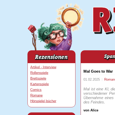
Artikel - Interview
Mal Goes to War
Rollenspiele
Brettspiele
01.02.2025
Roma
Kartenspiele
Mal ist eine KI, d
Comics
verschiedener Per
Romane
Übernahme eines B
Hörspiele/-bücher
des Feindes.
von Alice