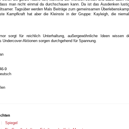
dass man nicht einmal da durchschauen kann. Da ist das Ausdenken lusti
haltsamer. Tagsüber werden Mals Beiträge zum gemeinsamen Überlebenskamp
rkste Kampfkraft hat aber die Kleinste in der Gruppe: Kayleigh, die niema
r sorgt für reichlich Unterhaltung, außergewöhnliche Ideen wissen 
s Undercover-Aktionen sorgen durchgehend für Spannung.
an
46-9
deutsch
len
ichten
Spiegel