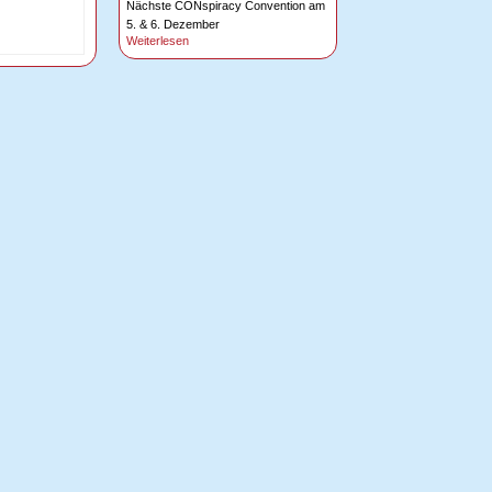
Nächste CONspiracy Convention am
5. & 6. Dezember
Weiterlesen