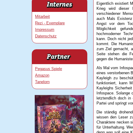
Eigentlich existiert 
Krieg wird dieser 
verschiedener Mensc
Mitarbeit
auch Mals Existenz
Rezi - Exemplare
Angst vor dem Tod
Möglichkeit gefun
Impressum
hochmoderner Techni
Datenschutz
kann. Doch nicht je
kommt. Die Humanis
zum Ziel gemacht, al
Seite stehen die F
gegen die Humaniste
Als Mal vom Infospac
Pegasus Spiele
eines verstorbenen B
Amazon
Kayleigh zu beschü
Tanelorn
funktioniert, kann 
Kayleighs Sicherheit
Infospace. Solange d
letztendlich doch in
Partei und springt v
Die ständig drohend
wissen den Leser z
Charaktere necken si
für Unterhaltung. W
denn was soll eine 