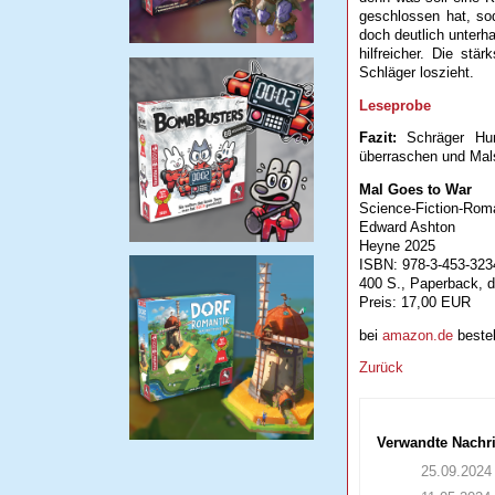
geschlossen hat, so
doch deutlich unter
hilfreicher. Die stä
Schläger loszieht.
Leseprobe
Fazit:
Schräger Humo
überraschen und Mal
Mal Goes to War
Science-Fiction-Rom
Edward Ashton
Heyne 2025
ISBN: 978-3-453-323
400 S., Paperback, 
Preis: 17,00 EUR
bei
amazon.de
bestel
Zurück
Verwandte Nachr
25.09.2024