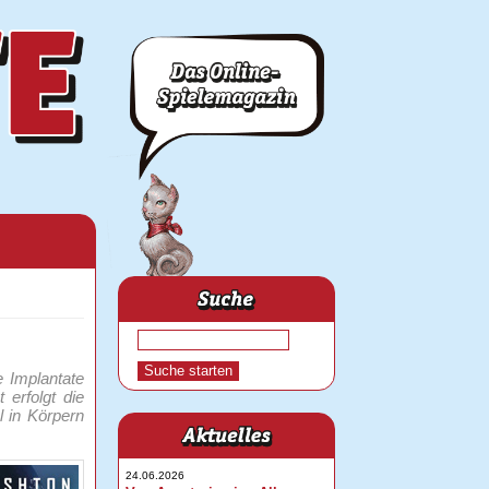
e Implantate
erfolgt die
 in Körpern
24.06.2026