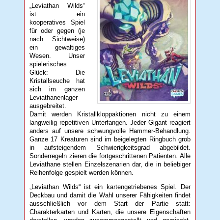
„Leviathan Wilds“
ist ein
kooperatives Spiel
für oder gegen (je
nach Sichtweise)
ein gewaltiges
Wesen. Unser
spielerisches
Glück: Die
Kristallseuche hat
sich im ganzen
Leviathanenlager
ausgebreitet.
Damit werden Kristallkloppaktionen nicht zu einem
langweilig repetitiven Unterfangen. Jeder Gigant reagiert
anders auf unsere schwungvolle Hammer-Behandlung.
Ganze 17 Kreaturen sind im beigelegten Ringbuch grob
in aufsteigendem Schwierigkeitsgrad abgebildet.
Sonderregeln zieren die fortgeschrittenen Patienten. Alle
Leviathane stellen Einzelszenarien dar, die in beliebiger
Reihenfolge gespielt werden können.
„Leviathan Wilds“ ist ein kartengetriebenes Spiel. Der
Deckbau und damit die Wahl unserer Fähigkeiten findet
ausschließlich vor dem Start der Partie statt:
Charakterkarten und Karten, die unsere Eigenschaften