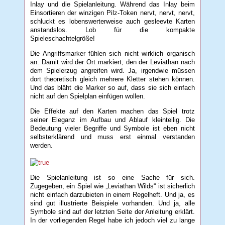
Inlay und die Spielanleitung. Während das Inlay beim
Einsortieren der winzigen Pilz-Token nervt, nervt, nervt,
schluckt es lobenswerterweise auch gesleevte Karten
anstandslos. Lob für die kompakte
Spieleschachtelgröße!
Die Angriffsmarker fühlen sich nicht wirklich organisch
an. Damit wird der Ort markiert, den der Leviathan nach
dem Spielerzug angreifen wird. Ja, irgendwie müssen
dort theoretisch gleich mehrere Kletter stehen können.
Und das bläht die Marker so auf, dass sie sich einfach
nicht auf den Spielplan einfügen wollen.
Die Effekte auf den Karten machen das Spiel trotz
seiner Eleganz im Aufbau und Ablauf kleinteilig. Die
Bedeutung vieler Begriffe und Symbole ist eben nicht
selbsterklärend und muss erst einmal verstanden
werden.
Die Spielanleitung ist so eine Sache für sich.
Zugegeben, ein Spiel wie „Leviathan Wilds“ ist sicherlich
nicht einfach darzubieten in einem Regelheft. Und ja, es
sind gut illustrierte Beispiele vorhanden. Und ja, alle
Symbole sind auf der letzten Seite der Anleitung erklärt.
In der vorliegenden Regel habe ich jedoch viel zu lange