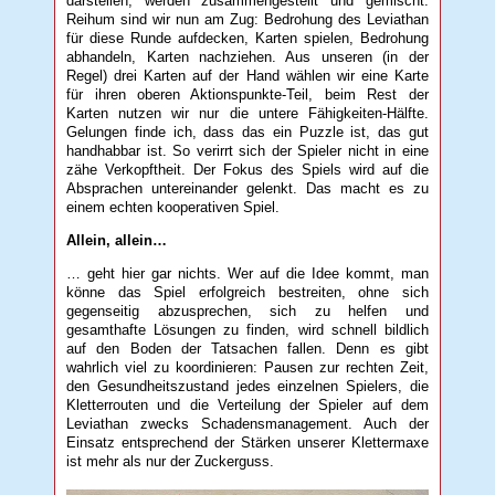
darstellen, werden zusammengestellt und gemischt.
Reihum sind wir nun am Zug: Bedrohung des Leviathan
für diese Runde aufdecken, Karten spielen, Bedrohung
abhandeln, Karten nachziehen. Aus unseren (in der
Regel) drei Karten auf der Hand wählen wir eine Karte
für ihren oberen Aktionspunkte-Teil, beim Rest der
Karten nutzen wir nur die untere Fähigkeiten-Hälfte.
Gelungen finde ich, dass das ein Puzzle ist, das gut
handhabbar ist. So verirrt sich der Spieler nicht in eine
zähe Verkopftheit. Der Fokus des Spiels wird auf die
Absprachen untereinander gelenkt. Das macht es zu
einem echten kooperativen Spiel.
Allein, allein…
… geht hier gar nichts. Wer auf die Idee kommt, man
könne das Spiel erfolgreich bestreiten, ohne sich
gegenseitig abzusprechen, sich zu helfen und
gesamthafte Lösungen zu finden, wird schnell bildlich
auf den Boden der Tatsachen fallen. Denn es gibt
wahrlich viel zu koordinieren: Pausen zur rechten Zeit,
den Gesundheitszustand jedes einzelnen Spielers, die
Kletterrouten und die Verteilung der Spieler auf dem
Leviathan zwecks Schadensmanagement. Auch der
Einsatz entsprechend der Stärken unserer Klettermaxe
ist mehr als nur der Zuckerguss.