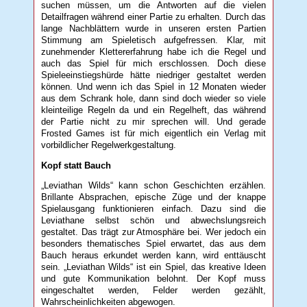
suchen müssen, um die Antworten auf die vielen
Detailfragen während einer Partie zu erhalten. Durch das
lange Nachblättern wurde in unseren ersten Partien
Stimmung am Spieletisch aufgefressen. Klar, mit
zunehmender Klettererfahrung habe ich die Regel und
auch das Spiel für mich erschlossen. Doch diese
Spieleeinstiegshürde hätte niedriger gestaltet werden
können. Und wenn ich das Spiel in 12 Monaten wieder
aus dem Schrank hole, dann sind doch wieder so viele
kleinteilige Regeln da und ein Regelheft, das während
der Partie nicht zu mir sprechen will. Und gerade
Frosted Games ist für mich eigentlich ein Verlag mit
vorbildlicher Regelwerkgestaltung.
Kopf statt Bauch
„Leviathan Wilds“ kann schon Geschichten erzählen.
Brillante Absprachen, epische Züge und der knappe
Spielausgang funktionieren einfach. Dazu sind die
Leviathane selbst schön und abwechslungsreich
gestaltet. Das trägt zur Atmosphäre bei. Wer jedoch ein
besonders thematisches Spiel erwartet, das aus dem
Bauch heraus erkundet werden kann, wird enttäuscht
sein. „Leviathan Wilds“ ist ein Spiel, das kreative Ideen
und gute Kommunikation belohnt. Der Kopf muss
eingeschaltet werden, Felder werden gezählt,
Wahrscheinlichkeiten abgewogen.