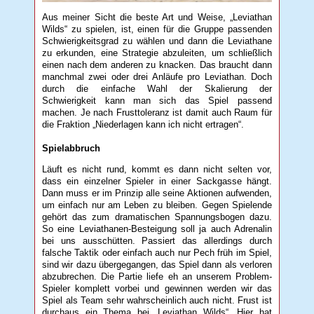
Aus meiner Sicht die beste Art und Weise, „Leviathan
Wilds“ zu spielen, ist, einen für die Gruppe passenden
Schwierigkeitsgrad zu wählen und dann die Leviathane
zu erkunden, eine Strategie abzuleiten, um schließlich
einen nach dem anderen zu knacken. Das braucht dann
manchmal zwei oder drei Anläufe pro Leviathan. Doch
durch die einfache Wahl der Skalierung der
Schwierigkeit kann man sich das Spiel passend
machen. Je nach Frusttoleranz ist damit auch Raum für
die Fraktion „Niederlagen kann ich nicht ertragen“.
Spielabbruch
Läuft es nicht rund, kommt es dann nicht selten vor,
dass ein einzelner Spieler in einer Sackgasse hängt.
Dann muss er im Prinzip alle seine Aktionen aufwenden,
um einfach nur am Leben zu bleiben. Gegen Spielende
gehört das zum dramatischen Spannungsbogen dazu.
So eine Leviathanen-Besteigung soll ja auch Adrenalin
bei uns ausschütten. Passiert das allerdings durch
falsche Taktik oder einfach auch nur Pech früh im Spiel,
sind wir dazu übergegangen, das Spiel dann als verloren
abzubrechen. Die Partie liefe eh an unserem Problem-
Spieler komplett vorbei und gewinnen werden wir das
Spiel als Team sehr wahrscheinlich auch nicht. Frust ist
durchaus ein Thema bei „Leviathan Wilds“. Hier hat