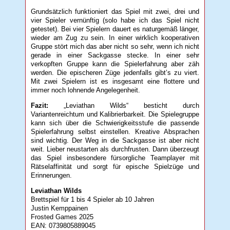
Grundsätzlich funktioniert das Spiel mit zwei, drei und
vier Spieler vernünftig (solo habe ich das Spiel nicht
getestet). Bei vier Spielern dauert es naturgemäß länger,
wieder am Zug zu sein. In einer wirklich kooperativen
Gruppe stört mich das aber nicht so sehr, wenn ich nicht
gerade in einer Sackgasse stecke. In einer sehr
verkopften Gruppe kann die Spielerfahrung aber zäh
werden. Die epischeren Züge jedenfalls gibt’s zu viert.
Mit zwei Spielern ist es insgesamt eine flottere und
immer noch lohnende Angelegenheit.
Fazit:
„Leviathan Wilds“ besticht durch
Variantenreichtum und Kalibrierbarkeit. Die Spielegruppe
kann sich über die Schwierigkeitsstufe die passende
Spielerfahrung selbst einstellen. Kreative Absprachen
sind wichtig. Der Weg in die Sackgasse ist aber nicht
weit. Lieber neustarten als durchfrusten. Dann überzeugt
das Spiel insbesondere fürsorgliche Teamplayer mit
Rätselaffinität und sorgt für epische Spielzüge und
Erinnerungen.
Leviathan Wilds
Brettspiel für 1 bis 4 Spieler ab 10 Jahren
Justin Kemppainen
Frosted Games 2025
EAN: 0739805889045