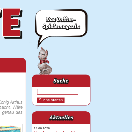
König Arthus
 macht. Wäre
d genau das
24.06.2026