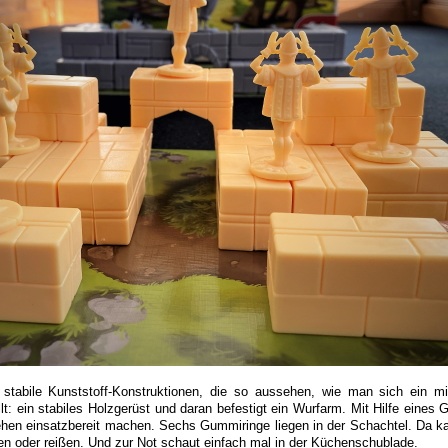
stabile Kunststoff-Konstruktionen, die so aussehen, wie man sich ein mitt
llt: ein stabiles Holzgerüst und daran befestigt ein Wurfarm. Mit Hilfe eine
ehen einsatzbereit machen. Sechs Gummiringe liegen in der Schachtel. Da k
en oder reißen. Und zur Not schaut einfach mal in der Küchenschublade.