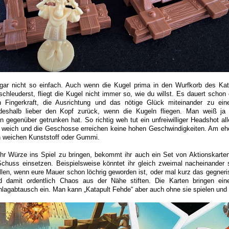
s gar nicht so einfach. Auch wenn die Kugel prima in den Wurfkorb des Kat
hleuderst, fliegt die Kugel nicht immer so, wie du willst. Es dauert schon 
 Fingerkraft, die Ausrichtung und das nötige Glück miteinander zu eine
deshalb lieber den Kopf zurück, wenn die Kugeln fliegen. Man weiß ja 
 gegenüber getrunken hat. So richtig weh tut ein unfreiwilliger Headshot all
r weich und die Geschosse erreichen keine hohen Geschwindigkeiten. Am ehe
n weichen Kunststoff oder Gummi.
r Würze ins Spiel zu bringen, bekommt ihr auch ein Set von Aktionskarte
Schuss einsetzen. Beispielsweise könntet ihr gleich zweimal nacheinander 
ellen, wenn eure Mauer schon löchrig geworden ist, oder mal kurz das gegneri
 damit ordentlich Chaos aus der Nähe stiften. Die Karten bringen eine
chlagabtausch ein. Man kann „Katapult Fehde“ aber auch ohne sie spielen un