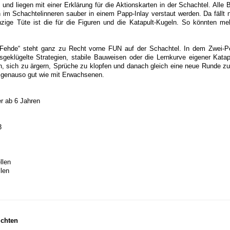
 und liegen mit einer Erklärung für die Aktionskarten in der Schachtel. Alle
 im Schachtelinneren sauber in einem Papp-Inlay verstaut werden. Da fällt n
zige Tüte ist die für die Figuren und die Katapult-Kugeln. So könnten meh
 Fehde“ steht ganz zu Recht vorne FUN auf der Schachtel. In dem Zwei-P
geklügelte Strategien, stabile Bauweisen oder die Lernkurve eigener Katapu
, sich zu ärgern, Sprüche zu klopfen und danach gleich eine neue Runde zu
n genauso gut wie mit Erwachsenen.
er ab 6 Jahren
3
llen
len
ichten