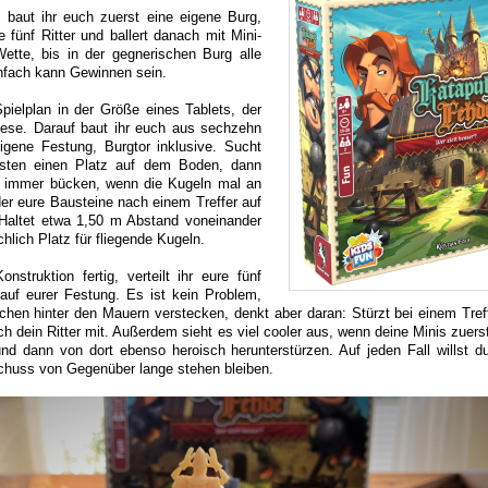
“ baut ihr euch zuerst eine eigene Burg,
 fünf Ritter und ballert danach mit Mini-
ette, bis in der gegnerischen Burg alle
infach kann Gewinnen sein.
pielplan in der Größe eines Tablets, der
iese. Darauf baut ihr euch aus sechzehn
igene Festung, Burgtor inklusive. Sucht
sten einen Platz auf dem Boden, dann
t immer bücken, wenn die Kugeln mal an
der eure Bausteine nach einem Treffer auf
Haltet etwa 1,50 m Abstand voneinander
chlich Platz für fliegende Kugeln.
nstruktion fertig, verteilt ihr eure fünf
r auf eurer Festung. Es ist kein Problem,
schen hinter den Mauern verstecken, denkt aber daran: Stürzt bei einem Tref
auch dein Ritter mit. Außerdem sieht es viel cooler aus, wenn deine Minis zuers
nd dann von dort ebenso heroisch herunterstürzen. Auf jeden Fall willst d
chuss von Gegenüber lange stehen bleiben.