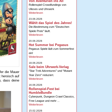
Von Aventurien ins All
Rollenspiel-Crowdfundings von
Ulisses und Uhrwerk
Weiterlesen
23.06.2026
Wählt das Spiel des Jahres!
Die Abstimmung zum "Deutschen
Spiele Preis" läuft.
Weiterlesen
20.06.2026
Hot Summer bei Pegasus
Pegasus Spiele lädt zum Sommerfest
ein!
Weiterlesen
18.06.2026
Sale beim Uhrwerk-Verlag
"Star Trek Adventures" und "Mutant
fer die Mauer
Year Zero" reduziert.
t heroisch auf
Weiterlesen
u, dass deine
16.06.2026
Rollenspiel-Fest bei
HumbleBundle
Cyberpunk, Dungeon Crawl Classics,
Free League und mehr ...
Weiterlesen
15.02.2026