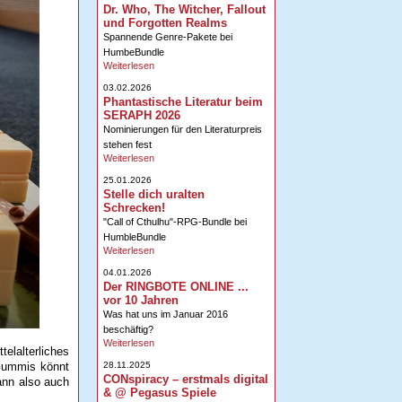
Dr. Who, The Witcher, Fallout
und Forgotten Realms
Spannende Genre-Pakete bei
HumbeBundle
Weiterlesen
03.02.2026
Phantastische Literatur beim
SERAPH 2026
Nominierungen für den Literaturpreis
stehen fest
Weiterlesen
25.01.2026
Stelle dich uralten
Schrecken!
"Call of Cthulhu"-RPG-Bundle bei
HumbleBundle
Weiterlesen
04.01.2026
Der RINGBOTE ONLINE ...
vor 10 Jahren
Was hat uns im Januar 2016
beschäftig?
Weiterlesen
elalterliches
28.11.2025
s Gummis könnt
CONspiracy – erstmals digital
ann also auch
& @ Pegasus Spiele