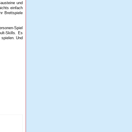
 Bausteine und
ichts einfach
r Brettspiele
ersonen-Spiel
lt-Skills. Es
 spielen. Und