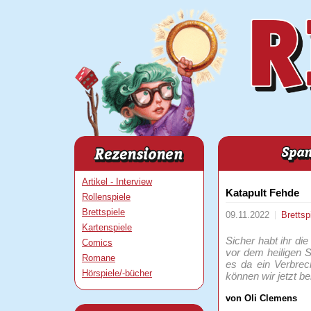
Artikel - Interview
Katapult Fehde
Rollenspiele
Brettspiele
09.11.2022
Brettsp
Kartenspiele
Sicher habt ihr di
Comics
vor dem heiligen S
Romane
es da ein Verbre
Hörspiele/-bücher
können wir jetzt be
von Oli Clemens