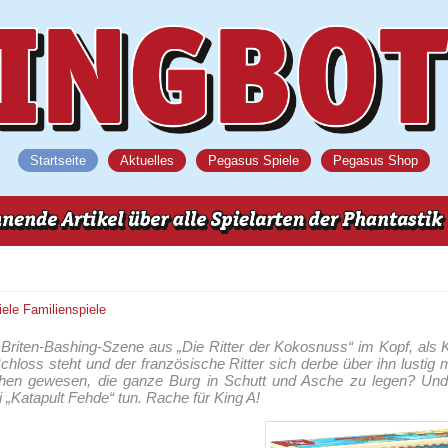
Startseite
Aktuelles
Pegasus Spiele
Pegasus Shop
iele
Familienspiele
e Briten-Bashing-Szene aus „Die Ritter der Kokosnuss“ im Kopf, als 
chloss steht und der französische Ritter sich derbe über ihn lustig
chen gewesen, die ganze Burg in Schutt und Asche zu legen? Un
i „Katapult Fehde“ tun. Rache für King A!