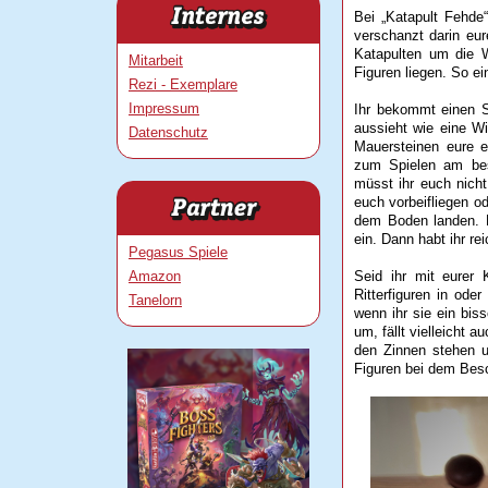
Bei „Katapult Fehde
verschanzt darin eure
Katapulten um die W
Mitarbeit
Figuren liegen. So e
Rezi - Exemplare
Impressum
Ihr bekommt einen S
aussieht wie eine W
Datenschutz
Mauersteinen eure e
zum Spielen am be
müsst ihr euch nich
euch vorbeifliegen o
dem Boden landen. 
ein. Dann habt ihr rei
Pegasus Spiele
Amazon
Seid ihr mit eurer Ko
Ritterfiguren in ode
Tanelorn
wenn ihr sie ein bis
um, fällt vielleicht 
den Zinnen stehen u
Figuren bei dem Bes