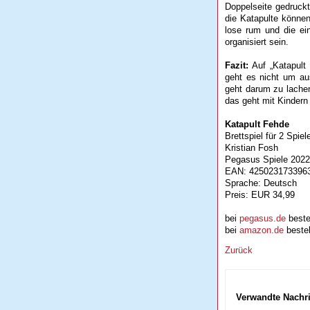
Doppelseite gedruckt
die Katapulte können
lose rum und die ein
organisiert sein.
Fazit:
Auf „Katapult
geht es nicht um aus
geht darum zu lachen
das geht mit Kinder
Katapult Fehde
Brettspiel für 2 Spiel
Kristian Fosh
Pegasus Spiele 2022
EAN: 425023173396
Sprache: Deutsch
Preis: EUR 34,99
bei
pegasus.de
beste
bei
amazon.de
bestel
Zurück
Verwandte Nachr