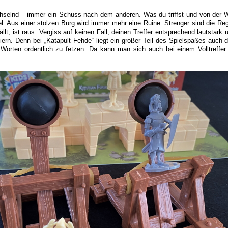
chselnd – immer ein Schuss nach dem anderen. Was du triffst und von der W
 Aus einer stolzen Burg wird immer mehr eine Ruine. Strenger sind die Reg
llt, ist raus. Vergiss auf keinen Fall, deinen Treffer entsprechend lautstark
iern. Denn bei „Katapult Fehde“ liegt ein großer Teil des Spielspaßes auch d
orten ordentlich zu fetzen. Da kann man sich auch bei einem Volltreffer