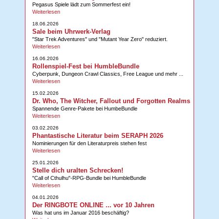
Pegasus Spiele lädt zum Sommerfest ein!
Weiterlesen
18.06.2026
Sale beim Uhrwerk-Verlag
"Star Trek Adventures" und "Mutant Year Zero" reduziert.
Weiterlesen
16.06.2026
Rollenspiel-Fest bei HumbleBundle
Cyberpunk, Dungeon Crawl Classics, Free League und mehr ...
Weiterlesen
15.02.2026
Dr. Who, The Witcher, Fallout und Forgotten Realms
Spannende Genre-Pakete bei HumbeBundle
Weiterlesen
03.02.2026
Phantastische Literatur beim SERAPH 2026
Nominierungen für den Literaturpreis stehen fest
Weiterlesen
25.01.2026
Stelle dich uralten Schrecken!
"Call of Cthulhu"-RPG-Bundle bei HumbleBundle
Weiterlesen
04.01.2026
Der RINGBOTE ONLINE ... vor 10 Jahren
Was hat uns im Januar 2016 beschäftig?