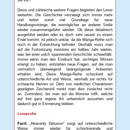
sie vor?
Diese und zahlreiche weitere Fragen begleiten den Leser
weiterhin. Die Geschichte verzweigt sich immer mehr
und liefert somit viel Grundlage für neue
Handlungsstränge, die womöglicher an anderer Stelle
wieder zusammengeführt werden. Ob diese detailreich
ausgeführt werden oder es doch sehr rasant zu einem
Ende kommt, ist jedoch unklar, da die Manga-Reihe sich
noch in der Entwicklung befindet. Deshalb muss man
auf die Fortsetzung meistens ein halbes Jahr warten,
was bei einer solch spannenden Geschichte schwerfällt.
Immer wenn man den Eindruck hat, wichtiges Wissen
erlangt zu haben, entstehen neue Fragen, auf die man
vermutlich überwiegend beängstigende Antworten
erhalten wird. Diese Manga-Reihe schockiert auf
unterschiedliche Art und Weise, weshalb sie nichts für
schwache Nerven ist. Dem von niedlichen Charakteren
geprägten Zeichenstil merkt man dies zunächst nicht
an. Zumindest, bis man auf die Monster trifft, welche
auf ihre ganz eigene Art unheimlich aussehen und
dadurch gut in Erinnerung bleiben.
Leseprobe
Fazit:
„Heavenly Delusion“ sorgt auf unterschiedliche
Weise immer wieder für schockierende und