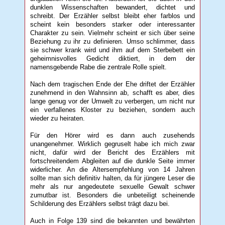
dunklen Wissenschaften bewandert, dichtet und
schreibt. Der Erzähler selbst bleibt eher farblos und
scheint kein besonders starker oder interessanter
Charakter zu sein. Vielmehr scheint er sich über seine
Beziehung zu ihr zu definieren. Umso schlimmer, dass
sie schwer krank wird und ihm auf dem Sterbebett ein
geheimnisvolles Gedicht diktiert, in dem der
namensgebende Rabe die zentrale Rolle spielt.
Nach dem tragischen Ende der Ehe driftet der Erzähler
zunehmend in den Wahnsinn ab, schafft es aber, dies
lange genug vor der Umwelt zu verbergen, um nicht nur
ein verfallenes Kloster zu beziehen, sondern auch
wieder zu heiraten.
Für den Hörer wird es dann auch zusehends
unangenehmer. Wirklich gegruselt habe ich mich zwar
nicht, dafür wird der Bericht des Erzählers mit
fortschreitendem Abgleiten auf die dunkle Seite immer
widerlicher. An die Altersempfehlung von 14 Jahren
sollte man sich definitiv halten, da für jüngere Leser die
mehr als nur angedeutete sexuelle Gewalt schwer
zumutbar ist. Besonders die unbeteiligt scheinende
Schilderung des Erzählers selbst trägt dazu bei.
Auch in Folge 139 sind die bekannten und bewährten