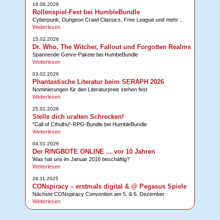
16.06.2026
Rollenspiel-Fest bei HumbleBundle
Cyberpunk, Dungeon Crawl Classics, Free League und mehr ...
Weiterlesen
15.02.2026
Dr. Who, The Witcher, Fallout und Forgotten Realms
Spannende Genre-Pakete bei HumbeBundle
Weiterlesen
03.02.2026
Phantastische Literatur beim SERAPH 2026
Nominierungen für den Literaturpreis stehen fest
Weiterlesen
25.01.2026
Stelle dich uralten Schrecken!
"Call of Cthulhu"-RPG-Bundle bei HumbleBundle
Weiterlesen
04.01.2026
Der RINGBOTE ONLINE ... vor 10 Jahren
Was hat uns im Januar 2016 beschäftig?
Weiterlesen
28.11.2025
CONspiracy – erstmals digital & @ Pegasus Spiele
Nächste CONspiracy Convention am 5. & 6. Dezember
Weiterlesen