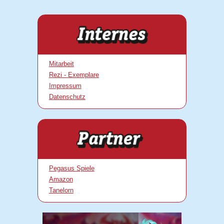
Mitarbeit
Rezi - Exemplare
Impressum
Datenschutz
Pegasus Spiele
Amazon
Tanelorn