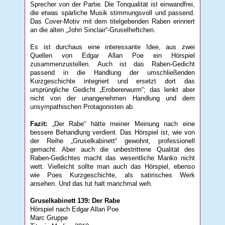
Sprecher von der Partie. Die Tonqualität ist einwandfrei,
die etwas spärliche Musik stimmungsvoll und passend.
Das Cover-Motiv mit dem titelgebenden Raben erinnert
an die alten „John Sinclair“-Gruselheftchen.
Es ist durchaus eine interessante Idee, aus zwei
Quellen von Edgar Allan Poe ein Hörspiel
zusammenzustellen. Auch ist das Raben-Gedicht
passend in die Handlung der umschließenden
Kurzgeschichte integriert und ersetzt dort das
ursprüngliche Gedicht „Erobererwurm“; das lenkt aber
nicht von der unangenehmen Handlung und dem
unsympathischen Protagonisten ab.
Fazit:
„Der Rabe“ hätte meiner Meinung nach eine
bessere Behandlung verdient. Das Hörspiel ist, wie von
der Reihe „Gruselkabinett“ gewohnt, professionell
gemacht. Aber auch die unbestrittene Qualität des
Raben-Gedichtes macht das wesentliche Manko nicht
wett. Vielleicht sollte man auch das Hörspiel, ebenso
wie Poes Kurzgeschichte, als satirisches Werk
ansehen. Und das tut halt manchmal weh.
Gruselkabinett 139: Der Rabe
Hörspiel nach Edgar Allan Poe
Marc Gruppe