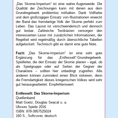
„Das Skorne-Imperium“ ist eine wahre Augenweide. Die
Qualität der Zeichnungen kann mit denen aus dem
Grundregelwerk problemlos mithalten. Dank Vollfarbe
und dem großzügigen Einsatz von Illustrationen erweckt
der Band das fremdartige Volk der Skorne perfekt zum
Leben. Das Layout ist verschwenderisch und dennoch
gut lesbar. Zahlreiche Textkästen versorgen den
interessierten Leser mit zusätzlichen Informationen, der
Regelteil wird regelmäßig durch übersichtliche Tabellen
aufgelockert. Technisch gibt es damit eine gute Note.
Fazit:
„Das Skorne-Imperium“ ist eine sehr gute
Ergänzung für das „Entfesselt“-Grundregelwerk.
Spielleiter, die den Einsatz der Skorne planen – egal, ob
als Spielgruppe oder auf Seiten der Gegner der
Charaktere – sollten hier unbedingt zugreifen. Alle
anderen können zumindest einen Blick riskieren, denn
die Fremdartigkeit dieses kriegerischen Volkes wird sehr
gut herausgearbeitet. Empfehlenswert.
Entfesselt: Das Skorne-Imperium
Quellenband
Matt Goetz, Douglas Seacat u. a.
Ulisses Spiele 2016
ISBN: 978-3957525024
160 S., Softcover, deutsch