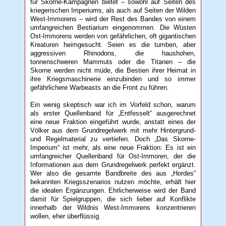
für Skorne-Kampagnen bietet – sowohl auf Seiten des
kriegerischen Imperiums, als auch auf Seiten der Wilden
West-Immorens – wird der Rest des Bandes von einem
umfangreichen Bestiarium eingenommen. Die Wüsten
Ost-Immorens werden von gefährlichen, oft gigantischen
Kreaturen heimgesucht. Seien es die tumben, aber
aggressiven Rhinodons, die haushohen,
tonnenschweren Mammuts oder die Titanen – die
Skorne werden nicht müde, die Bestien ihrer Heimat in
ihre Kriegsmaschinerie einzubinden und so immer
gefährlichere Warbeasts an die Front zu führen.
Ein wenig skeptisch war ich im Vorfeld schon, warum
als erster Quellenband für „Entfesselt“ ausgerechnet
eine neue Fraktion eingeführt wurde, anstatt eines der
Völker aus dem Grundregelwerk mit mehr Hintergrund-
und Regelmaterial zu vertiefen. Doch „Das Skorne-
Imperium“ ist mehr, als eine neue Fraktion: Es ist ein
umfangreicher Quellenband für Ost-Immoren, der die
Informationen aus dem Grundregelwerk perfekt ergänzt.
Wer also die gesamte Bandbreite des aus „Hordes“
bekannten Kriegsszenarios nutzen möchte, erhält hier
die idealen Ergänzungen. Ehrlicherweise wird der Band
damit für Spielgruppen, die sich lieber auf Konflikte
innerhalb der Wildnis West-Immorens konzentrieren
wollen, eher überflüssig.