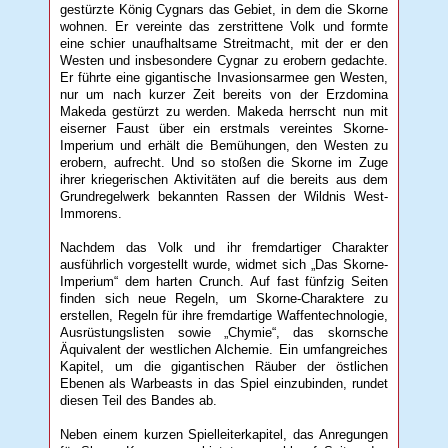
gestürzte König Cygnars das Gebiet, in dem die Skorne
wohnen. Er vereinte das zerstrittene Volk und formte
eine schier unaufhaltsame Streitmacht, mit der er den
Westen und insbesondere Cygnar zu erobern gedachte.
Er führte eine gigantische Invasionsarmee gen Westen,
nur um nach kurzer Zeit bereits von der Erzdomina
Makeda gestürzt zu werden. Makeda herrscht nun mit
eiserner Faust über ein erstmals vereintes Skorne-
Imperium und erhält die Bemühungen, den Westen zu
erobern, aufrecht. Und so stoßen die Skorne im Zuge
ihrer kriegerischen Aktivitäten auf die bereits aus dem
Grundregelwerk bekannten Rassen der Wildnis West-
Immorens.
Nachdem das Volk und ihr fremdartiger Charakter
ausführlich vorgestellt wurde, widmet sich „Das Skorne-
Imperium“ dem harten Crunch. Auf fast fünfzig Seiten
finden sich neue Regeln, um Skorne-Charaktere zu
erstellen, Regeln für ihre fremdartige Waffentechnologie,
Ausrüstungslisten sowie „Chymie“, das skornsche
Äquivalent der westlichen Alchemie. Ein umfangreiches
Kapitel, um die gigantischen Räuber der östlichen
Ebenen als Warbeasts in das Spiel einzubinden, rundet
diesen Teil des Bandes ab.
Neben einem kurzen Spielleiterkapitel, das Anregungen