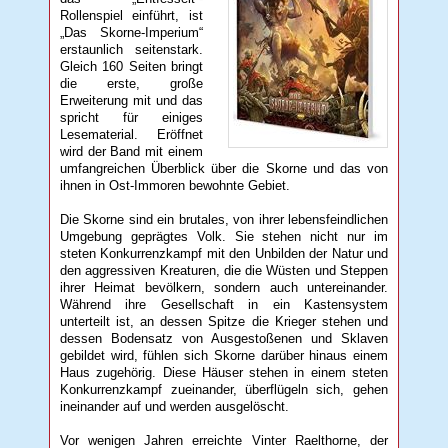
Rollenspiel einführt, ist
„Das Skorne-Imperium“
erstaunlich seitenstark.
Gleich 160 Seiten bringt
die erste, große
Erweiterung mit und das
spricht für einiges
Lesematerial. Eröffnet
wird der Band mit einem
umfangreichen Überblick über die Skorne und das von
ihnen in Ost-Immoren bewohnte Gebiet.
Die Skorne sind ein brutales, von ihrer lebensfeindlichen
Umgebung geprägtes Volk. Sie stehen nicht nur im
steten Konkurrenzkampf mit den Unbilden der Natur und
den aggressiven Kreaturen, die die Wüsten und Steppen
ihrer Heimat bevölkern, sondern auch untereinander.
Während ihre Gesellschaft in ein Kastensystem
unterteilt ist, an dessen Spitze die Krieger stehen und
dessen Bodensatz von Ausgestoßenen und Sklaven
gebildet wird, fühlen sich Skorne darüber hinaus einem
Haus zugehörig. Diese Häuser stehen in einem steten
Konkurrenzkampf zueinander, überflügeln sich, gehen
ineinander auf und werden ausgelöscht.
Vor wenigen Jahren erreichte Vinter Raelthorne, der