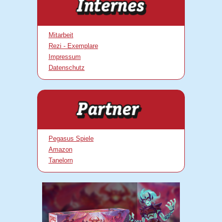
Mitarbeit
Rezi - Exemplare
Impressum
Datenschutz
Pegasus Spiele
Amazon
Tanelorn