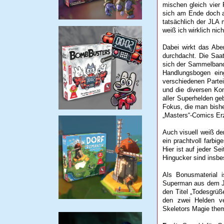
mischen gleich vier 
sich am Ende doch 
tatsächlich der JLA
weiß ich wirklich nic
Dabei wirkt das Abe
durchdacht. Die Saa
sich der Sammelband
Handlungsbogen ein
verschiedenen Parte
und die diversen Ko
aller Superhelden ge
Fokus, die man bishe
„Masters“-Comics Erz
Auch visuell weiß de
ein prachtvoll farbig
Hier ist auf jeder Se
Hingucker sind insbes
Als Bonusmaterial
Superman aus dem Ja
den Titel „Todesgrüß
den zwei Helden ve
Skeletors Magie them