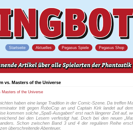
Startseite
Aktuelles
Pegasus Spiele
Pegasus Shop
 vs. Masters of the Universe
s
Masters of the Universe
chten haben eine lange Tradition in der Comic-Szene. Da treffen M
rminator tritt gegen RoboCop an und Captain Kirk landet auf dem
ise kommen solche „Spaß-Ausgaben“ erst nach längerer Zeit auf, w
inreichend bei den Lesern verfestigt hat. Doch bei den neuen „Ma
 anders. Schon zwischen Band 3 und 4 der regulären Reihe ersch
en überschreitende Abenteuer.