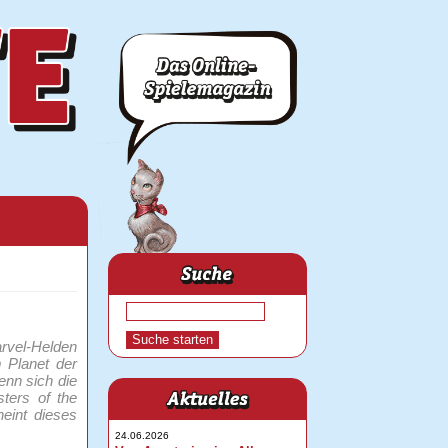
arvel-Helden
 Planet der
enn sich die
sters of the
eint dieses
24.06.2026