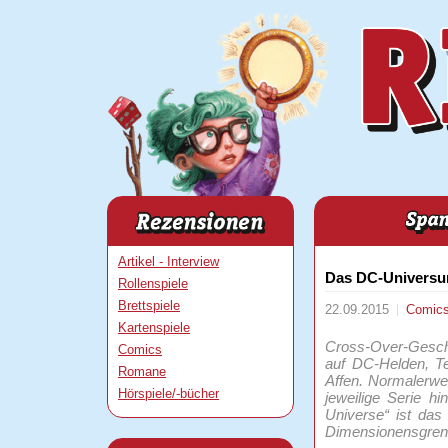
Artikel - Interview
Das DC-Universum
Rollenspiele
Brettspiele
22.09.2015
Comic
Kartenspiele
Cross-Over-Geschi
Comics
auf DC-Helden, Te
Romane
Affen. Normalerwe
Hörspiele/-bücher
jeweilige Serie h
Universe“ ist das
Dimensionensgrenz