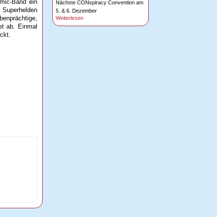
omic-Band ein
Nächste CONspiracy Convention am
 Superhelden
5. & 6. Dezember
benprächtige,
Weiterlesen
et ab. Einmal
ckt.