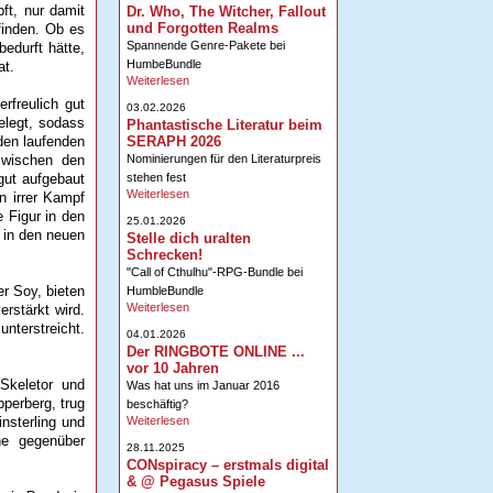
ft, nur damit
Dr. Who, The Witcher, Fallout
und Forgotten Realms
inden. Ob es
Spannende Genre-Pakete bei
edurft hätte,
HumbeBundle
at.
Weiterlesen
rfreulich gut
03.02.2026
elegt, sodass
Phantastische Literatur beim
SERAPH 2026
den laufenden
Nominierungen für den Literaturpreis
zwischen den
stehen fest
gut aufgebaut
Weiterlesen
n irrer Kampf
 Figur in den
25.01.2026
 in den neuen
Stelle dich uralten
Schrecken!
"Call of Cthulhu"-RPG-Bundle bei
r Soy, bieten
HumbleBundle
Weiterlesen
erstärkt wird.
unterstreicht.
04.01.2026
Der RINGBOTE ONLINE ...
vor 10 Jahren
Skeletor und
Was hat uns im Januar 2016
perberg, trug
beschäftig?
Weiterlesen
nsterling und
he gegenüber
28.11.2025
CONspiracy – erstmals digital
& @ Pegasus Spiele