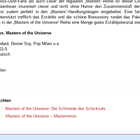
ss-Over-Fans als auch Leser der regulären „Masters“-Reihe ist dieser C
Abenteuer inszeniert clever und nicht ohne Humor den Zusammenstoß der
st zudem perfekt in den „Masters“-Handlungsbogen eingebettet. Eine far
terstützt trefflich das Erzählte und die schöne Bonusstory rundet das Pak
s in der „Masters of the Universe“-Reihe eine Menge gutes Erzählpotenzial ste
s. Masters of the Universe
edard, Dexter Soy, Pop Mhan u.a.
61-5
eutsch
len
ichten
Masters of the Universe: Die Schmiede des Schicksals
Masters of the Universe – Masterverse