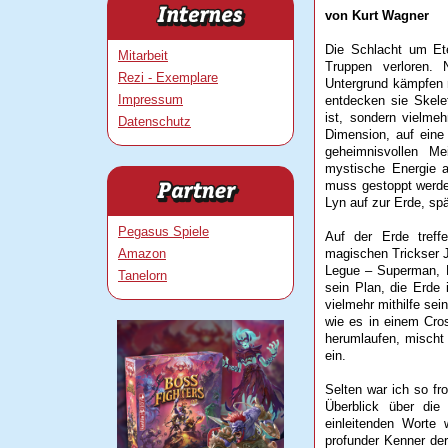
von Kurt Wagner
Die Schlacht um Et
Mitarbeit
Truppen verloren.
Rezi - Exemplare
Untergrund kämpfen 
Impressum
entdecken sie Skelet
ist, sondern vielme
Datenschutz
Dimension, auf eine
geheimnisvollen Me
mystische Energie a
muss gestoppt werde
Lyn auf zur Erde, sp
Pegasus Spiele
Auf der Erde tref
Amazon
magischen Trickser Jo
Legue – Superman, 
Tanelorn
sein Plan, die Erde 
vielmehr mithilfe se
wie es in einem Cro
herumlaufen, mischt
ein.
Selten war ich so fr
Überblick über die
einleitenden Worte
profunder Kenner der