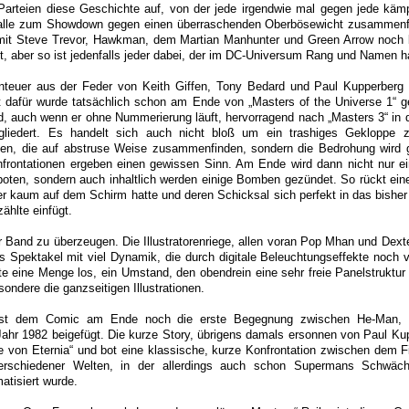
Parteien diese Geschichte auf, von der jede irgendwie mal gegen jede kämp
alle zum Showdown gegen einen überraschenden Oberbösewicht zusammenf
 mit Steve Trevor, Hawkman, dem Martian Manhunter und Green Arrow noch b
ht, aber so ist jedenfalls jeder dabei, der im DC-Universum Rang und Namen h
nteuer aus der Feder von Keith Giffen, Tony Bedard und Paul Kupperberg e
t dafür wurde tatsächlich schon am Ende von „Masters of the Universe 1“ g
, auch wenn er ohne Nummerierung läuft, hervorragend nach „Masters 3“ in 
gliedert. Es handelt sich auch nicht bloß um ein trashiges Gekloppe 
ien, die auf abstruse Weise zusammenfinden, sondern die Bedrohung wird 
nfrontationen ergeben einen gewissen Sinn. Am Ende wird dann nicht nur ei
boten, sondern auch inhaltlich werden einige Bomben gezündet. So rückt eine
r kaum auf dem Schirm hatte und deren Schicksal sich perfekt in das bisher
ählte einfügt.
r Band zu überzeugen. Die Illustratorenriege, allen voran Pop Mhan und Dexte
es Spektakel mit viel Dynamik, die durch digitale Beleuchtungseffekte noch v
ite eine Menge los, ein Umstand, den obendrein eine sehr freie Panelstruktur 
ondere die ganzseitigen Illustrationen.
 ist dem Comic am Ende noch die erste Begegnung zwischen He-Man, 
hr 1982 beigefügt. Die kurze Story, übrigens damals ersonnen von Paul Kup
e von Eternia“ und bot eine klassische, kurze Konfrontation zwischen dem Fi
rschiedener Welten, in der allerdings auch schon Supermans Schwäc
atisiert wurde.