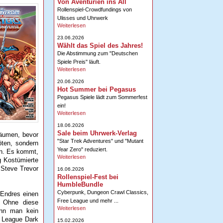
Von Aventurien ins All
Rollenspiel-Crowdfundings von
Ulisses und Uhrwerk
Weiterlesen
23.06.2026
Wählt das Spiel des Jahres!
Die Abstimmung zum "Deutschen
Spiele Preis" läuft.
Weiterlesen
20.06.2026
Hot Summer bei Pegasus
Pegasus Spiele lädt zum Sommerfest
ein!
Weiterlesen
18.06.2026
Sale beim Uhrwerk-Verlag
äumen, bevor
"Star Trek Adventures" und "Mutant
öten, sondern
Year Zero" reduziert.
hen. Es kommt,
Weiterlesen
g Kostümierte
 Steve Trevor
16.06.2026
Rollenspiel-Fest bei
HumbleBundle
Cyberpunk, Dungeon Crawl Classics,
n Endres einen
Free League und mehr ...
. Ohne diese
Weiterlesen
enn man kein
e League Dark
15.02.2026