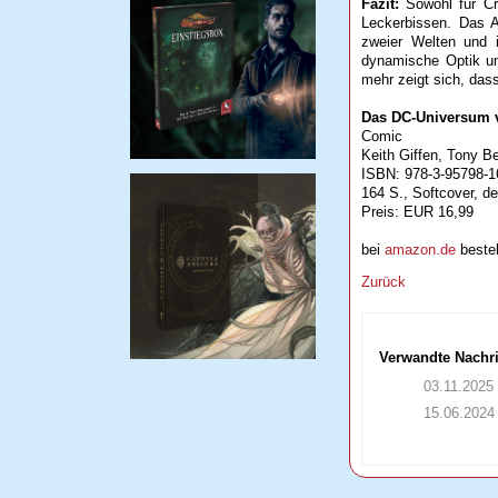
Fazit:
Sowohl für Cro
Leckerbissen. Das 
zweier Welten und i
dynamische Optik un
mehr zeigt sich, das
Das DC-Universum v
Comic
Keith Giffen, Tony B
ISBN: 978-3-95798-1
164 S., Softcover, d
Preis: EUR 16,99
bei
amazon.de
bestel
Zurück
Verwandte Nachr
03.11.2025
15.06.2024