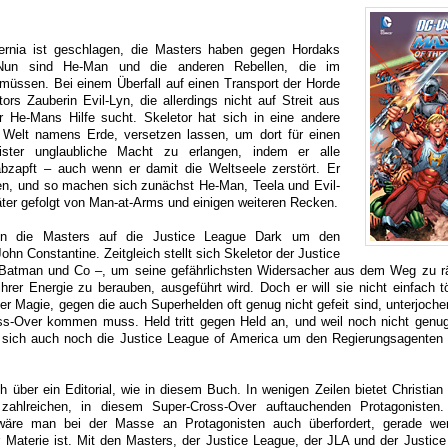
ernia ist geschlagen, die Masters haben gegen Hordaks
 Nun sind He-Man und die anderen Rebellen, die im
müssen. Bei einem Überfall auf einen Transport der Horde
ors Zauberin Evil-Lyn, die allerdings nicht auf Streit aus
hr He-Mans Hilfe sucht. Skeletor hat sich in eine andere
 Welt namens Erde, versetzen lassen, um dort für einen
ister unglaubliche Macht zu erlangen, indem er alle
bzapft – auch wenn er damit die Weltseele zerstört. Er
n, und so machen sich zunächst He-Man, Teela und Evil-
äter gefolgt von Man-at-Arms und einigen weiteren Recken.
fen die Masters auf die Justice League Dark um den
hn Constantine. Zeitgleich stellt sich Skeletor der Justice
Batman und Co –, um seine gefährlichsten Widersacher aus dem Weg zu r
ihrer Energie zu berauben, ausgeführt wird. Doch er will sie nicht einfach t
iner Magie, gegen die auch Superhelden oft genug nicht gefeit sind, unterjoc
ss-Over kommen muss. Held tritt gegen Held an, und weil noch nicht genu
 sich auch noch die Justice League of America um den Regierungsagenten
oh über ein Editorial, wie in diesem Buch. In wenigen Zeilen bietet Christia
 zahlreichen, in diesem Super-Cross-Over auftauchenden Protagonisten
 wäre man bei der Masse an Protagonisten auch überfordert, gerade w
 Materie ist. Mit den Masters, der Justice League, der JLA und der Justic