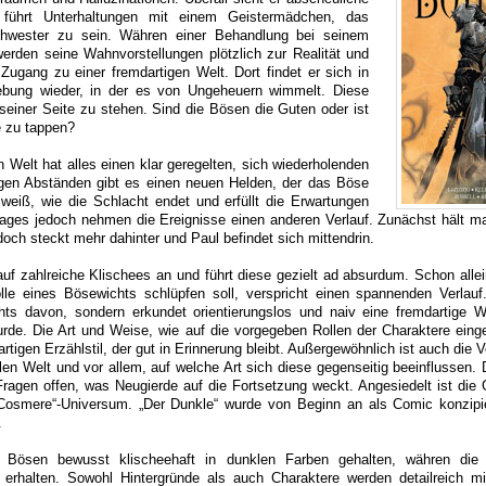
führt Unterhaltungen mit einem Geistermädchen, das
chwester zu sein. Währen einer Behandlung bei seinem
erden seine Wahnvorstellungen plötzlich zur Realität und
Zugang zu einer fremdartigen Welt. Dort findet er sich in
ebung wieder, in der es von Ungeheuern wimmelt. Diese
seiner Seite zu stehen. Sind die Bösen die Guten oder ist
le zu tappen?
n Welt hat alles einen klar geregelten, sich wiederholenden
igen Abständen gibt es einen neuen Helden, der das Böse
weiß, wie die Schlacht endet und erfüllt die Erwartungen
Tages jedoch nehmen die Ereignisse einen anderen Verlauf. Zunächst hält ma
och steckt mehr dahinter und Paul befindet sich mittendrin.
auf zahlreiche Klischees an und führt diese gezielt ad absurdum. Schon allei
lle eines Bösewichts schlüpfen soll, verspricht einen spannenden Verlauf
hts davon, sondern erkundet orientierungslos und naiv eine fremdartige We
urde. Die Art und Weise, wie auf die vorgegeben Rollen der Charaktere eing
artigen Erzählstil, der gut in Erinnerung bleibt. Außergewöhnlich ist auch die 
len Welt und vor allem, auf welche Art sich diese gegenseitig beeinflussen. 
Fragen offen, was Neugierde auf die Fortsetzung weckt. Angesiedelt ist die 
Cosmere“-Universum. „Der Dunkle“ wurde von Beginn an als Comic konzipi
.
 Bösen bewusst klischeehaft in dunklen Farben gehalten, währen die 
e erhalten. Sowohl Hintergründe als auch Charaktere werden detailreich mi