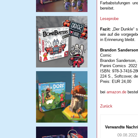
Farbabstufungen un
bereitet.
Leseprobe
Fazit:
„Der Dunkle“ s
wie auf die vorgegebe
in Erinnerung bleibt.
Brandon Sanderson
Comic
Brandon Sanderson, 
Panini Comics 2022
ISBN: 978-3-7416-28
224 S., Softcover, d
Preis: EUR 24,00
bei
amazon.de
bestel
Zurück
Verwandte Nachr
09.08.2022