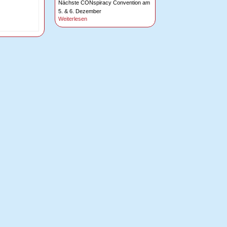
Nächste CONspiracy Convention am
5. & 6. Dezember
Weiterlesen