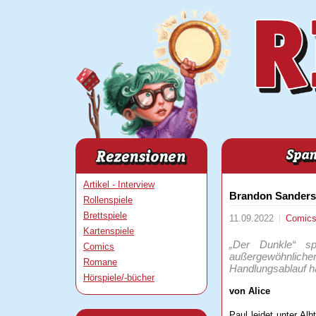
Artikel - Interview
Brandon Sanders
Rollenspiele
Brettspiele
11.09.2022
Comic
Kartenspiele
„Der Dunkle“ sp
Comics
außergewöhnlichen 
Romane
Handlungsablauf h
Hörspiele/-bücher
von Alice
Paul leidet unter Al