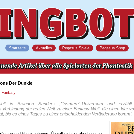
Startseite
Aktuelles
Pegasus Spiele
Pegasus Shop
ons Der Dunkle
s
Fantasy
ielt in Brandon Sanders „Cosmere“-Universum und erzählt
Verbindung der realen Welt zu einer Fantasy-Welt, die einen klar 
at, bis es eines Tages zu einer entscheidenden Veränderung kommt.
bträumen und Halluzinationen. Überall sieht er abscheuliche