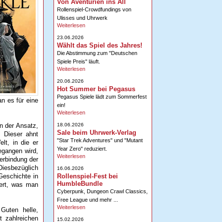
Von Aventurien ins All
Rollenspiel-Crowdfundings von
Ulisses und Uhrwerk
Weiterlesen
23.06.2026
Wählt das Spiel des Jahres!
Die Abstimmung zum "Deutschen
Spiele Preis" läuft.
Weiterlesen
20.06.2026
Hot Summer bei Pegasus
Pegasus Spiele lädt zum Sommerfest
n es für eine
ein!
Weiterlesen
18.06.2026
n der Ansatz,
Sale beim Uhrwerk-Verlag
. Dieser ahnt
"Star Trek Adventures" und "Mutant
lt, in die er
Year Zero" reduziert.
egangen wird,
Weiterlesen
Verbindung der
Diesbezüglich
16.06.2026
Rollenspiel-Fest bei
Geschichte in
HumbleBundle
ert, was man
Cyberpunk, Dungeon Crawl Classics,
Free League und mehr ...
Weiterlesen
Guten helle,
t zahlreichen
15.02.2026