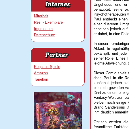
Ungeheuer, und er 
behauptet, seine S
Psychotherapeuten w
Mitarbeit
Paul entdeckt einen 
Rezi - Exemplare
einer düsteren Umg
Impressum
scheinen jedoch auf 
er dabei, in eine Fal
Datenschutz
In dieser fremdartige
Ablauf: In regelmäß
bekämpft, und jeder 
seiner Rolle. Eines 
leichte Abweichung, d
Pegasus Spiele
Amazon
Dieser Comic spielt 
dass Paul in die Ro
Tanelorn
zunächst jedoch nic
plötzlich geworfen w
führt zu einem einzig
Fantasy-Welt zur rea
bleiben noch einige 
Brand Sandersons „
ihm deutlich anmerkt
Optisch werden die
freundliche Farbtön