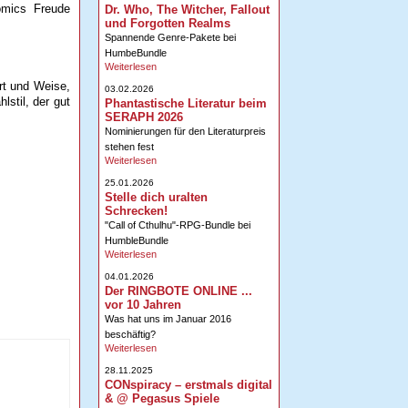
omics Freude
Dr. Who, The Witcher, Fallout
und Forgotten Realms
Spannende Genre-Pakete bei
HumbeBundle
Weiterlesen
rt und Weise,
03.02.2026
lstil, der gut
Phantastische Literatur beim
SERAPH 2026
Nominierungen für den Literaturpreis
stehen fest
Weiterlesen
25.01.2026
Stelle dich uralten
Schrecken!
"Call of Cthulhu"-RPG-Bundle bei
HumbleBundle
Weiterlesen
04.01.2026
Der RINGBOTE ONLINE ...
vor 10 Jahren
Was hat uns im Januar 2016
beschäftig?
Weiterlesen
28.11.2025
CONspiracy – erstmals digital
& @ Pegasus Spiele