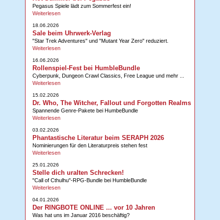
Pegasus Spiele lädt zum Sommerfest ein!
Weiterlesen
18.06.2026
Sale beim Uhrwerk-Verlag
"Star Trek Adventures" und "Mutant Year Zero" reduziert.
Weiterlesen
16.06.2026
Rollenspiel-Fest bei HumbleBundle
Cyberpunk, Dungeon Crawl Classics, Free League und mehr ...
Weiterlesen
15.02.2026
Dr. Who, The Witcher, Fallout und Forgotten Realms
Spannende Genre-Pakete bei HumbeBundle
Weiterlesen
03.02.2026
Phantastische Literatur beim SERAPH 2026
Nominierungen für den Literaturpreis stehen fest
Weiterlesen
25.01.2026
Stelle dich uralten Schrecken!
"Call of Cthulhu"-RPG-Bundle bei HumbleBundle
Weiterlesen
04.01.2026
Der RINGBOTE ONLINE ... vor 10 Jahren
Was hat uns im Januar 2016 beschäftig?