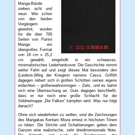
Manga-Bände
sieben, acht und
neun. Wie schon
von den beiden
Vorgängern
gewohnt, wurden
für die über 700
Seiten von Panini
Manga ein
übergroßes Format
von 18 cm x 25,2
cm gewählt, eingehüllt in ein schwarzes,
minimalistisches Lederhardcover. Die Geschichte nimmt
weiter Fahrt auf und zeigt dieses Mal besonders den
(Leidens-)Weg der Kriegerin namens Casca. Griffith
dagegen nähert sich in großen Schritten seines eigens
erdachten – größenwahnsinnigen – Ziels, und es bahnt
sich eine Überraschung an. Guts dagegen beschließt,
dass er nur noch eine große Schlacht für die
Söldnertruppe „Die Falken“ kämpfen wird. Was nur folgt
danach?
Ohne sich wiederholen zu wollen, sind die Zeichnungen
des Mangakas Kentaro Miura erneut in höchsten Tönen
zu loben. Die Striche und Schattierungen geben dem
Ganzen eine realistische, sehr dreidimensionale Note.