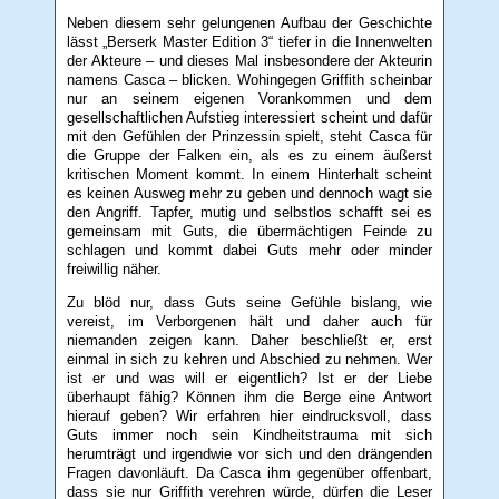
Neben diesem sehr gelungenen Aufbau der Geschichte
lässt „Berserk Master Edition 3“ tiefer in die Innenwelten
der Akteure – und dieses Mal insbesondere der Akteurin
namens Casca – blicken. Wohingegen Griffith scheinbar
nur an seinem eigenen Vorankommen und dem
gesellschaftlichen Aufstieg interessiert scheint und dafür
mit den Gefühlen der Prinzessin spielt, steht Casca für
die Gruppe der Falken ein, als es zu einem äußerst
kritischen Moment kommt. In einem Hinterhalt scheint
es keinen Ausweg mehr zu geben und dennoch wagt sie
den Angriff. Tapfer, mutig und selbstlos schafft sei es
gemeinsam mit Guts, die übermächtigen Feinde zu
schlagen und kommt dabei Guts mehr oder minder
freiwillig näher.
Zu blöd nur, dass Guts seine Gefühle bislang, wie
vereist, im Verborgenen hält und daher auch für
niemanden zeigen kann. Daher beschließt er, erst
einmal in sich zu kehren und Abschied zu nehmen. Wer
ist er und was will er eigentlich? Ist er der Liebe
überhaupt fähig? Können ihm die Berge eine Antwort
hierauf geben? Wir erfahren hier eindrucksvoll, dass
Guts immer noch sein Kindheitstrauma mit sich
herumträgt und irgendwie vor sich und den drängenden
Fragen davonläuft. Da Casca ihm gegenüber offenbart,
dass sie nur Griffith verehren würde, dürfen die Leser