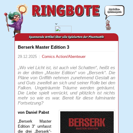
Berserk Master Edition 3
29.12.2025
Comics
Action/Abenteuer
„Wo viel Licht ist, ist auch viel Schatten“, heißt es
in der dritten „Master Edition“ von „Berserk“. Die
Pläne von Griffith nehmen zunehmend Gestalt an
und Guts zweifelt an sich und seiner Rolle bei den
Falken. Ungeträumte Träume werden geträumt.
Die Liebe spielt verrückt, und plötzlich ist nichts
mehr so wie es war. Bereit für diese fulminante
Fortsetzung?
von Daniel Pabst
„Berserk Master
Edition 3“ umfasst
die drei „Berserk“-