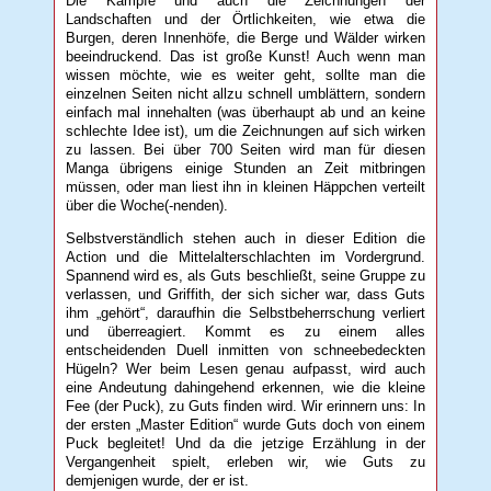
Die Kämpfe und auch die Zeichnungen der
Landschaften und der Örtlichkeiten, wie etwa die
Burgen, deren Innenhöfe, die Berge und Wälder wirken
beeindruckend. Das ist große Kunst! Auch wenn man
wissen möchte, wie es weiter geht, sollte man die
einzelnen Seiten nicht allzu schnell umblättern, sondern
einfach mal innehalten (was überhaupt ab und an keine
schlechte Idee ist), um die Zeichnungen auf sich wirken
zu lassen. Bei über 700 Seiten wird man für diesen
Manga übrigens einige Stunden an Zeit mitbringen
müssen, oder man liest ihn in kleinen Häppchen verteilt
über die Woche(-nenden).
Selbstverständlich stehen auch in dieser Edition die
Action und die Mittelalterschlachten im Vordergrund.
Spannend wird es, als Guts beschließt, seine Gruppe zu
verlassen, und Griffith, der sich sicher war, dass Guts
ihm „gehört“, daraufhin die Selbstbeherrschung verliert
und überreagiert. Kommt es zu einem alles
entscheidenden Duell inmitten von schneebedeckten
Hügeln? Wer beim Lesen genau aufpasst, wird auch
eine Andeutung dahingehend erkennen, wie die kleine
Fee (der Puck), zu Guts finden wird. Wir erinnern uns: In
der ersten „Master Edition“ wurde Guts doch von einem
Puck begleitet! Und da die jetzige Erzählung in der
Vergangenheit spielt, erleben wir, wie Guts zu
demjenigen wurde, der er ist.