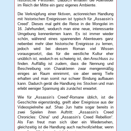
historische Personen. Dadurch erhalten die Abenteuer
im Reich der Mitte ein ganz eigenes Ambiente.
Die Verknüpfung einer fiktiven, actionreichen Handlung
mit historischen Ereignissen ist typisch für „Assassin’s
Creed“. Dieses mal geht die Reise in die Mongolei im
16. Jahrhundert, wodurch man eine neue, interessante
Umgebung kennenlernen kann. Es ist immer wieder
schön, während eines spannenden Abenteuers ganz
nebenbei mehr über historische Ereignisse zu lernen,
jedoch wird bei diesem Roman viel Wissen
vorausgesetzt, das für die westliche Kultur eher
unüblich ist, wodurch es schwierig ist, den Anschluss zu
finden. Auffällig ist zudem, dass die Nennung und
Beschreibung von Charakteren zwar mengenmäßig
einiges an Raum einnimmt, sie aber wenig Tiefe
erhalten und man somit nur schwer Bindung aufbauen
kann. Dadurch gerät die Handlung ins Stocken und man
erlebt weniger Spannung als zunächst erwartet.
Wie für „Assassin’s Creed“-Romane üblich, ist die
Geschichte eigenständig, greift aber Ereignisse aus der
Videospielreihe auf. Shao Jun hatte sogar bereits in
zwei Spielen ihren Auftritt: „Assassin’s Creed
Chronicles: China“ und „Assassin’s Creed Rebellion“.
Als Fan freut man sich über ein Wiedersehen,
gleichzeitig ist die Handlung auch nachvollziehbar, wenn