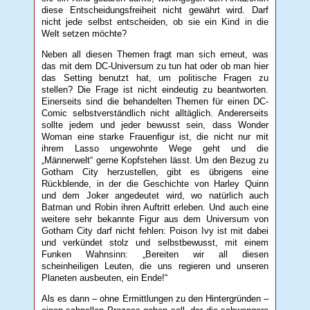
diese Entscheidungsfreiheit nicht gewährt wird. Darf
nicht jede selbst entscheiden, ob sie ein Kind in die
Welt setzen möchte?
Neben all diesen Themen fragt man sich erneut, was
das mit dem DC-Universum zu tun hat oder ob man hier
das Setting benutzt hat, um politische Fragen zu
stellen? Die Frage ist nicht eindeutig zu beantworten.
Einerseits sind die behandelten Themen für einen DC-
Comic selbstverständlich nicht alltäglich. Andererseits
sollte jedem und jeder bewusst sein, dass Wonder
Woman eine starke Frauenfigur ist, die nicht nur mit
ihrem Lasso ungewohnte Wege geht und die
„Männerwelt“ gerne Kopfstehen lässt. Um den Bezug zu
Gotham City herzustellen, gibt es übrigens eine
Rückblende, in der die Geschichte von Harley Quinn
und dem Joker angedeutet wird, wo natürlich auch
Batman und Robin ihren Auftritt erleben. Und auch eine
weitere sehr bekannte Figur aus dem Universum von
Gotham City darf nicht fehlen: Poison Ivy ist mit dabei
und verkündet stolz und selbstbewusst, mit einem
Funken Wahnsinn: „Bereiten wir all diesen
scheinheiligen Leuten, die uns regieren und unseren
Planeten ausbeuten, ein Ende!“
Als es dann – ohne Ermittlungen zu den Hintergründen –