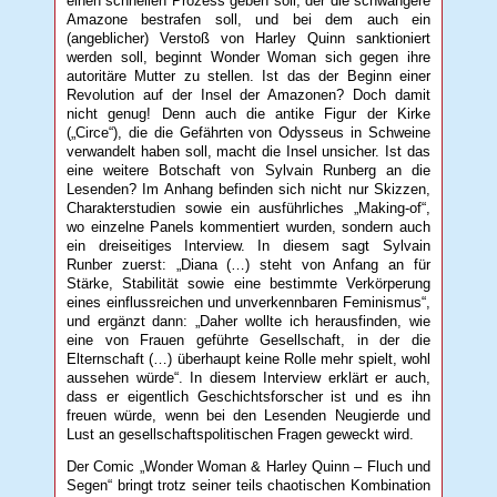
einen schnellen Prozess geben soll, der die schwangere
Amazone bestrafen soll, und bei dem auch ein
(angeblicher) Verstoß von Harley Quinn sanktioniert
werden soll, beginnt Wonder Woman sich gegen ihre
autoritäre Mutter zu stellen. Ist das der Beginn einer
Revolution auf der Insel der Amazonen? Doch damit
nicht genug! Denn auch die antike Figur der Kirke
(„Circe“), die die Gefährten von Odysseus in Schweine
verwandelt haben soll, macht die Insel unsicher. Ist das
eine weitere Botschaft von Sylvain Runberg an die
Lesenden? Im Anhang befinden sich nicht nur Skizzen,
Charakterstudien sowie ein ausführliches „Making-of“,
wo einzelne Panels kommentiert wurden, sondern auch
ein dreiseitiges Interview. In diesem sagt Sylvain
Runber zuerst: „Diana (…) steht von Anfang an für
Stärke, Stabilität sowie eine bestimmte Verkörperung
eines einflussreichen und unverkennbaren Feminismus“,
und ergänzt dann: „Daher wollte ich herausfinden, wie
eine von Frauen geführte Gesellschaft, in der die
Elternschaft (…) überhaupt keine Rolle mehr spielt, wohl
aussehen würde“. In diesem Interview erklärt er auch,
dass er eigentlich Geschichtsforscher ist und es ihn
freuen würde, wenn bei den Lesenden Neugierde und
Lust an gesellschaftspolitischen Fragen geweckt wird.
Der Comic „Wonder Woman & Harley Quinn – Fluch und
Segen“ bringt trotz seiner teils chaotischen Kombination