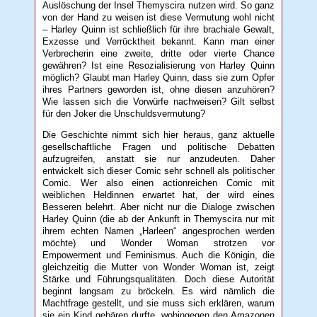
Auslöschung der Insel Themyscira nutzen wird. So ganz
von der Hand zu weisen ist diese Vermutung wohl nicht
– Harley Quinn ist schließlich für ihre brachiale Gewalt,
Exzesse und Verrücktheit bekannt. Kann man einer
Verbrecherin eine zweite, dritte oder vierte Chance
gewähren? Ist eine Resozialisierung von Harley Quinn
möglich? Glaubt man Harley Quinn, dass sie zum Opfer
ihres Partners geworden ist, ohne diesen anzuhören?
Wie lassen sich die Vorwürfe nachweisen? Gilt selbst
für den Joker die Unschuldsvermutung?
Die Geschichte nimmt sich hier heraus, ganz aktuelle
gesellschaftliche Fragen und politische Debatten
aufzugreifen, anstatt sie nur anzudeuten. Daher
entwickelt sich dieser Comic sehr schnell als politischer
Comic. Wer also einen actionreichen Comic mit
weiblichen Heldinnen erwartet hat, der wird eines
Besseren belehrt. Aber nicht nur die Dialoge zwischen
Harley Quinn (die ab der Ankunft in Themyscira nur mit
ihrem echten Namen „Harleen“ angesprochen werden
möchte) und Wonder Woman strotzen vor
Empowerment und Feminismus. Auch die Königin, die
gleichzeitig die Mutter von Wonder Woman ist, zeigt
Stärke und Führungsqualitäten. Doch diese Autorität
beginnt langsam zu bröckeln. Es wird nämlich die
Machtfrage gestellt, und sie muss sich erklären, warum
sie ein Kind gebären durfte, wohingegen den Amazonen