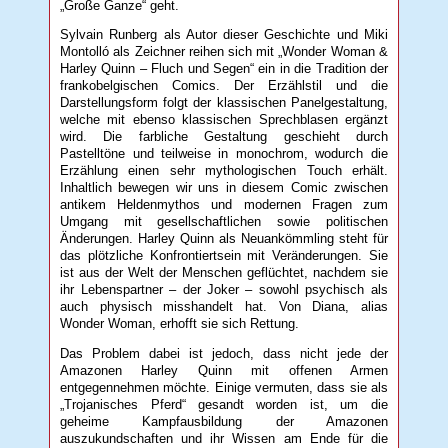
„Große Ganze“ geht.
Sylvain Runberg als Autor dieser Geschichte und Miki
Montolló als Zeichner reihen sich mit „Wonder Woman &
Harley Quinn – Fluch und Segen“ ein in die Tradition der
frankobelgischen Comics. Der Erzählstil und die
Darstellungsform folgt der klassischen Panelgestaltung,
welche mit ebenso klassischen Sprechblasen ergänzt
wird. Die farbliche Gestaltung geschieht durch
Pastelltöne und teilweise in monochrom, wodurch die
Erzählung einen sehr mythologischen Touch erhält.
Inhaltlich bewegen wir uns in diesem Comic zwischen
antikem Heldenmythos und modernen Fragen zum
Umgang mit gesellschaftlichen sowie politischen
Änderungen. Harley Quinn als Neuankömmling steht für
das plötzliche Konfrontiertsein mit Veränderungen. Sie
ist aus der Welt der Menschen geflüchtet, nachdem sie
ihr Lebenspartner – der Joker – sowohl psychisch als
auch physisch misshandelt hat. Von Diana, alias
Wonder Woman, erhofft sie sich Rettung.
Das Problem dabei ist jedoch, dass nicht jede der
Amazonen Harley Quinn mit offenen Armen
entgegennehmen möchte. Einige vermuten, dass sie als
„Trojanisches Pferd“ gesandt worden ist, um die
geheime Kampfausbildung der Amazonen
auszukundschaften und ihr Wissen am Ende für die