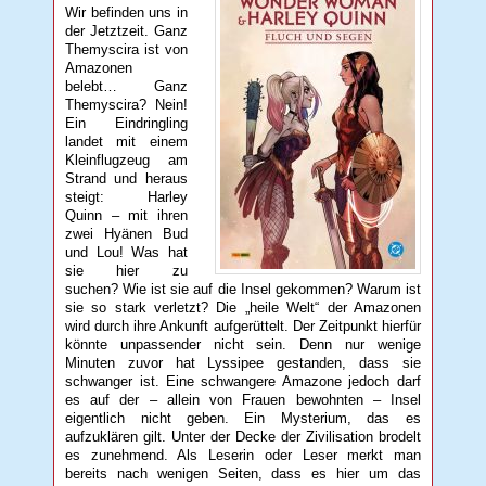
Wir befinden uns in
der Jetztzeit. Ganz
Themyscira ist von
Amazonen
belebt… Ganz
Themyscira? Nein!
Ein Eindringling
landet mit einem
Kleinflugzeug am
Strand und heraus
steigt: Harley
Quinn – mit ihren
zwei Hyänen Bud
und Lou! Was hat
sie hier zu
suchen? Wie ist sie auf die Insel gekommen? Warum ist
sie so stark verletzt? Die „heile Welt“ der Amazonen
wird durch ihre Ankunft aufgerüttelt. Der Zeitpunkt hierfür
könnte unpassender nicht sein. Denn nur wenige
Minuten zuvor hat Lyssipee gestanden, dass sie
schwanger ist. Eine schwangere Amazone jedoch darf
es auf der – allein von Frauen bewohnten – Insel
eigentlich nicht geben. Ein Mysterium, das es
aufzuklären gilt. Unter der Decke der Zivilisation brodelt
es zunehmend. Als Leserin oder Leser merkt man
bereits nach wenigen Seiten, dass es hier um das