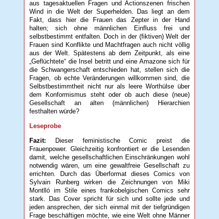
aus tagesaktuellen Fragen und Actionszenen frischen
Wind in die Welt der Superhelden. Das liegt an dem
Fakt, dass hier die Frauen das Zepter in der Hand
halten; sich ohne männlichen Einfluss frei und
selbstbestimmt entfalten. Doch in der (fiktiven) Welt der
Frauen sind Konflikte und Machtfragen auch nicht völlig
aus der Welt. Spätestens ab dem Zeitpunkt, als eine
„Geflüchtete“ die Insel betritt und eine Amazone sich für
die Schwangerschaft entschieden hat, stellen sich die
Fragen, ob echte Veränderungen willkommen sind, die
Selbstbestimmtheit nicht nur als leere Worthülse über
dem Konformismus steht oder ob auch diese (neue)
Gesellschaft an alten (männlichen) Hierarchien
festhalten würde?
Leseprobe
Fazit:
Dieser feministische Comic preist die
Frauenpower. Gleichzeitig konfrontiert er die Lesenden
damit, welche gesellschaftlichen Einschränkungen wohl
notwendig wären, um eine gewaltfreie Gesellschaft zu
errichten. Durch das Überformat dieses Comics von
Sylvain Runberg wirken die Zeichnungen von Miki
Montlló im Stile eines frankobelgischen Comics sehr
stark. Das Cover spricht für sich und sollte jede und
jeden ansprechen, der sich einmal mit der tiefgründigen
Frage beschäftigen möchte, wie eine Welt ohne Männer