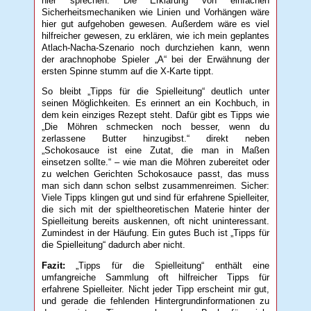
hier sprechen. Die Erklärung von einfachen
Sicherheitsmechaniken wie Linien und Vorhängen wäre
hier gut aufgehoben gewesen. Außerdem wäre es viel
hilfreicher gewesen, zu erklären, wie ich mein geplantes
Atlach-Nacha-Szenario noch durchziehen kann, wenn
der arachnophobe Spieler „A“ bei der Erwähnung der
ersten Spinne stumm auf die X-Karte tippt.
So bleibt „Tipps für die Spielleitung“ deutlich unter
seinen Möglichkeiten. Es erinnert an ein Kochbuch, in
dem kein einziges Rezept steht. Dafür gibt es Tipps wie
„Die Möhren schmecken noch besser, wenn du
zerlassene Butter hinzugibst.“ direkt neben
„Schokosauce ist eine Zutat, die man in Maßen
einsetzen sollte.“ – wie man die Möhren zubereitet oder
zu welchen Gerichten Schokosauce passt, das muss
man sich dann schon selbst zusammenreimen. Sicher:
Viele Tipps klingen gut und sind für erfahrene Spielleiter,
die sich mit der spieltheoretischen Materie hinter der
Spielleitung bereits auskennen, oft nicht uninteressant.
Zumindest in der Häufung. Ein gutes Buch ist „Tipps für
die Spielleitung“ dadurch aber nicht.
Fazit:
„Tipps für die Spielleitung“ enthält eine
umfangreiche Sammlung oft hilfreicher Tipps für
erfahrene Spielleiter. Nicht jeder Tipp erscheint mir gut,
und gerade die fehlenden Hintergrundinformationen zu