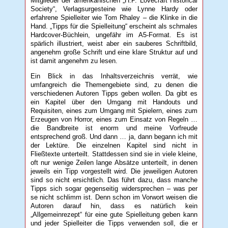
Mitglieder der amerikanischen „H.P. Lovecraft Historical
Society“, Verlagsurgesteine wie Lynne Hardy oder
erfahrene Spielleiter wie Tom Rhaley – die Klinke in die
Hand. „Tipps für die Spielleitung“ erscheint als schmales
Hardcover-Büchlein, ungefähr im A5-Format. Es ist
spärlich illustriert, weist aber ein sauberes Schriftbild,
angenehm große Schrift und eine klare Struktur auf und
ist damit angenehm zu lesen.
Ein Blick in das Inhaltsverzeichnis verrät, wie
umfangreich die Themengebiete sind, zu denen die
verschiedenen Autoren Tipps geben wollen. Da gibt es
ein Kapitel über den Umgang mit Handouts und
Requisiten, eines zum Umgang mit Spielern, eines zum
Erzeugen von Horror, eines zum Einsatz von Regeln …
die Bandbreite ist enorm und meine Vorfreude
entsprechend groß. Und dann … ja, dann begann ich mit
der Lektüre. Die einzelnen Kapitel sind nicht in
Fließtexte unterteilt. Stattdessen sind sie in viele kleine,
oft nur wenige Zeilen lange Absätze unterteilt, in denen
jeweils ein Tipp vorgestellt wird. Die jeweiligen Autoren
sind so nicht ersichtlich. Das führt dazu, dass manche
Tipps sich sogar gegenseitig widersprechen – was per
se nicht schlimm ist. Denn schon im Vorwort weisen die
Autoren darauf hin, dass es natürlich kein
„Allgemeinrezept“ für eine gute Spielleitung geben kann
und jeder Spielleiter die Tipps verwenden soll, die er