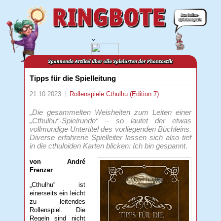
Tipps für die Spielleitung
21.10.2023
Rollenspiele
Cthulhu (Edition 7)
„Die gesammelten Weisheiten zum Leiten einer
„Cthulhu“-Spielrunde“ – so lautet der etwas
vollmundige Untertitel des vorliegenden Büchleins.
Diverse erfahrene Spielleiter lassen sich also tief
in die cthuloiden Karten blicken: Ich bin gespannt.
von André
Frenzer
„Cthulhu“ ist
einerseits ein leicht
zu leitendes
Rollenspiel. Die
Regeln sind nicht