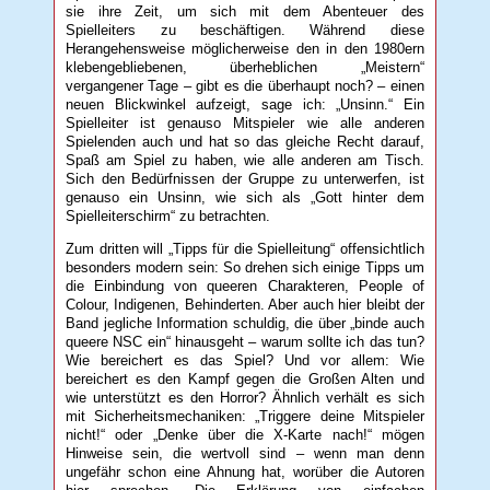
sie ihre Zeit, um sich mit dem Abenteuer des
Spielleiters zu beschäftigen. Während diese
Herangehensweise möglicherweise den in den 1980ern
klebengebliebenen, überheblichen „Meistern“
vergangener Tage – gibt es die überhaupt noch? – einen
neuen Blickwinkel aufzeigt, sage ich: „Unsinn.“ Ein
Spielleiter ist genauso Mitspieler wie alle anderen
Spielenden auch und hat so das gleiche Recht darauf,
Spaß am Spiel zu haben, wie alle anderen am Tisch.
Sich den Bedürfnissen der Gruppe zu unterwerfen, ist
genauso ein Unsinn, wie sich als „Gott hinter dem
Spielleiterschirm“ zu betrachten.
Zum dritten will „Tipps für die Spielleitung“ offensichtlich
besonders modern sein: So drehen sich einige Tipps um
die Einbindung von queeren Charakteren, People of
Colour, Indigenen, Behinderten. Aber auch hier bleibt der
Band jegliche Information schuldig, die über „binde auch
queere NSC ein“ hinausgeht – warum sollte ich das tun?
Wie bereichert es das Spiel? Und vor allem: Wie
bereichert es den Kampf gegen die Großen Alten und
wie unterstützt es den Horror? Ähnlich verhält es sich
mit Sicherheitsmechaniken: „Triggere deine Mitspieler
nicht!“ oder „Denke über die X-Karte nach!“ mögen
Hinweise sein, die wertvoll sind – wenn man denn
ungefähr schon eine Ahnung hat, worüber die Autoren