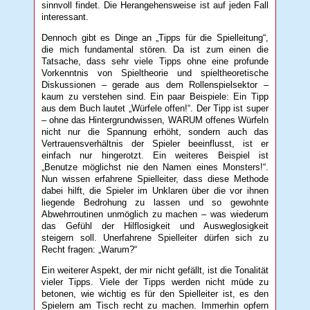
sinnvoll findet. Die Herangehensweise ist auf jeden Fall
interessant.
Dennoch gibt es Dinge an „Tipps für die Spielleitung“,
die mich fundamental stören. Da ist zum einen die
Tatsache, dass sehr viele Tipps ohne eine profunde
Vorkenntnis von Spieltheorie und spieltheoretische
Diskussionen – gerade aus dem Rollenspielsektor –
kaum zu verstehen sind. Ein paar Beispiele: Ein Tipp
aus dem Buch lautet „Würfele offen!“. Der Tipp ist super
– ohne das Hintergrundwissen, WARUM offenes Würfeln
nicht nur die Spannung erhöht, sondern auch das
Vertrauensverhältnis der Spieler beeinflusst, ist er
einfach nur hingerotzt. Ein weiteres Beispiel ist
„Benutze möglichst nie den Namen eines Monsters!“.
Nun wissen erfahrene Spielleiter, dass diese Methode
dabei hilft, die Spieler im Unklaren über die vor ihnen
liegende Bedrohung zu lassen und so gewohnte
Abwehrroutinen unmöglich zu machen – was wiederum
das Gefühl der Hilflosigkeit und Ausweglosigkeit
steigern soll. Unerfahrene Spielleiter dürfen sich zu
Recht fragen: „Warum?“
Ein weiterer Aspekt, der mir nicht gefällt, ist die Tonalität
vieler Tipps. Viele der Tipps werden nicht müde zu
betonen, wie wichtig es für den Spielleiter ist, es den
Spielern am Tisch recht zu machen. Immerhin opfern