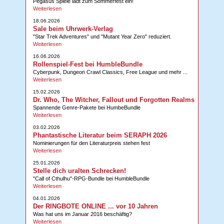
Pegasus Spiele lädt zum Sommerfest ein!
Weiterlesen
18.06.2026
Sale beim Uhrwerk-Verlag
"Star Trek Adventures" und "Mutant Year Zero" reduziert.
Weiterlesen
16.06.2026
Rollenspiel-Fest bei HumbleBundle
Cyberpunk, Dungeon Crawl Classics, Free League und mehr ...
Weiterlesen
15.02.2026
Dr. Who, The Witcher, Fallout und Forgotten Realms
Spannende Genre-Pakete bei HumbeBundle
Weiterlesen
03.02.2026
Phantastische Literatur beim SERAPH 2026
Nominierungen für den Literaturpreis stehen fest
Weiterlesen
25.01.2026
Stelle dich uralten Schrecken!
"Call of Cthulhu"-RPG-Bundle bei HumbleBundle
Weiterlesen
04.01.2026
Der RINGBOTE ONLINE ... vor 10 Jahren
Was hat uns im Januar 2016 beschäftig?
Weiterlesen