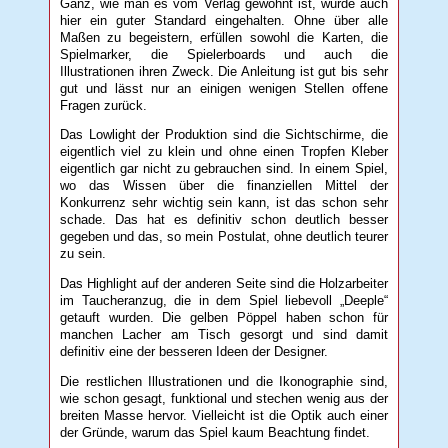
Ganz, wie man es vom Verlag gewohnt ist, wurde auch
hier ein guter Standard eingehalten. Ohne über alle
Maßen zu begeistern, erfüllen sowohl die Karten, die
Spielmarker, die Spielerboards und auch die
Illustrationen ihren Zweck. Die Anleitung ist gut bis sehr
gut und lässt nur an einigen wenigen Stellen offene
Fragen zurück.
Das Lowlight der Produktion sind die Sichtschirme, die
eigentlich viel zu klein und ohne einen Tropfen Kleber
eigentlich gar nicht zu gebrauchen sind. In einem Spiel,
wo das Wissen über die finanziellen Mittel der
Konkurrenz sehr wichtig sein kann, ist das schon sehr
schade. Das hat es definitiv schon deutlich besser
gegeben und das, so mein Postulat, ohne deutlich teurer
zu sein.
Das Highlight auf der anderen Seite sind die Holzarbeiter
im Taucheranzug, die in dem Spiel liebevoll „Deeple“
getauft wurden. Die gelben Pöppel haben schon für
manchen Lacher am Tisch gesorgt und sind damit
definitiv eine der besseren Ideen der Designer.
Die restlichen Illustrationen und die Ikonographie sind,
wie schon gesagt, funktional und stechen wenig aus der
breiten Masse hervor. Vielleicht ist die Optik auch einer
der Gründe, warum das Spiel kaum Beachtung findet.