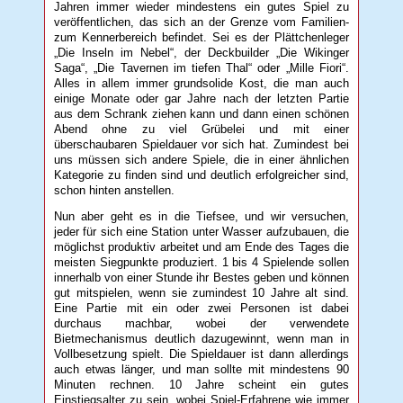
Jahren immer wieder mindestens ein gutes Spiel zu
veröffentlichen, das sich an der Grenze vom Familien-
zum Kennerbereich befindet. Sei es der Plättchenleger
„Die Inseln im Nebel“, der Deckbuilder „Die Wikinger
Saga“, „Die Tavernen im tiefen Thal“ oder „Mille Fiori“.
Alles in allem immer grundsolide Kost, die man auch
einige Monate oder gar Jahre nach der letzten Partie
aus dem Schrank ziehen kann und dann einen schönen
Abend ohne zu viel Grübelei und mit einer
überschaubaren Spieldauer vor sich hat. Zumindest bei
uns müssen sich andere Spiele, die in einer ähnlichen
Kategorie zu finden sind und deutlich erfolgreicher sind,
schon hinten anstellen.
Nun aber geht es in die Tiefsee, und wir versuchen,
jeder für sich eine Station unter Wasser aufzubauen, die
möglichst produktiv arbeitet und am Ende des Tages die
meisten Siegpunkte produziert. 1 bis 4 Spielende sollen
innerhalb von einer Stunde ihr Bestes geben und können
gut mitspielen, wenn sie zumindest 10 Jahre alt sind.
Eine Partie mit ein oder zwei Personen ist dabei
durchaus machbar, wobei der verwendete
Bietmechanismus deutlich dazugewinnt, wenn man in
Vollbesetzung spielt. Die Spieldauer ist dann allerdings
auch etwas länger, und man sollte mit mindestens 90
Minuten rechnen. 10 Jahre scheint ein gutes
Einstiegsalter zu sein, wobei Spiel-Erfahrene wie immer