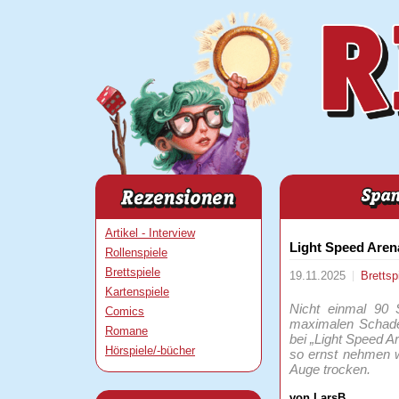
Artikel - Interview
Light Speed Aren
Rollenspiele
Brettspiele
19.11.2025
Brettsp
Kartenspiele
Nicht einmal 90 
Comics
maximalen Schaden
Romane
bei „Light Speed Ar
Hörspiele/-bücher
so ernst nehmen w
Auge trocken.
von LarsB