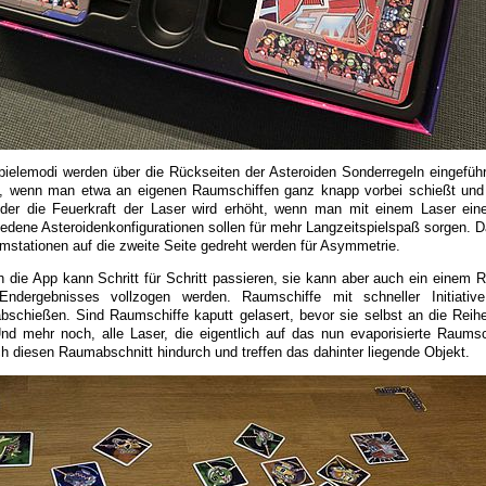
pielemodi werden über die Rückseiten der Asteroiden Sonderregeln eingeführ
t, wenn man etwa an eigenen Raumschiffen ganz knapp vorbei schießt und
 Oder die Feuerkraft der Laser wird erhöht, wenn man mit einem Laser ein
iedene Asteroidenkonfigurationen sollen für mehr Langzeitspielspaß sorgen. D
stationen auf die zweite Seite gedreht werden für Asymmetrie.
 die App kann Schritt für Schritt passieren, sie kann aber auch ein einem R
dergebnisses vollzogen werden. Raumschiffe mit schneller Initiative
bschießen. Sind Raumschiffe kaputt gelasert, bevor sie selbst an die Reihe
Und mehr noch, alle Laser, die eigentlich auf das nun evaporisierte Raumsch
h diesen Raumabschnitt hindurch und treffen das dahinter liegende Objekt.