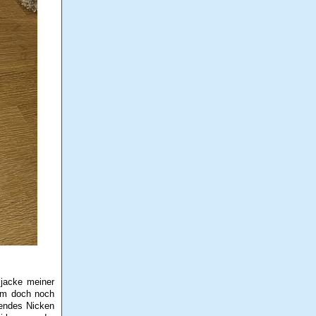
ljacke meiner
 um doch noch
nendes Nicken