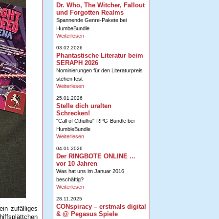
Dr. Who, The Witcher, Fallout
und Forgotten Realms
Spannende Genre-Pakete bei
HumbeBundle
Weiterlesen
03.02.2026
Phantastische Literatur beim
SERAPH 2026
Nominierungen für den Literaturpreis
stehen fest
Weiterlesen
25.01.2026
Stelle dich uralten
Schrecken!
"Call of Cthulhu"-RPG-Bundle bei
HumbleBundle
Weiterlesen
04.01.2026
Der RINGBOTE ONLINE ...
vor 10 Jahren
Was hat uns im Januar 2016
beschäftig?
Weiterlesen
28.11.2025
CONspiracy – erstmals digital
ein zufälliges
& @ Pegasus Spiele
iffsplättchen