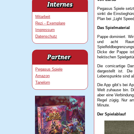
Pegasus Spiele setzt
sinkt die Einstieghür
Mitarbeit
Plan bei „Light Spee
Rezi - Exemplare
Das Spielmaterial
Impressum
Datenschutz
Pappe dominiert. Wir
und acht Raums
Spielfeldbegrenzung
Dicke der Pappe ist
hektischen Spielge
Die comicartige Dars
Pegasus Spiele
dargestellt ist. Di
Amazon
Lebenspunkte sind all
Tanelorn
Die App gibt’s bei Ap
Welt zuhause bin. Die
aber eine Verbindung
Regel zügig. Nur a
Minute.
Der Spielablauf