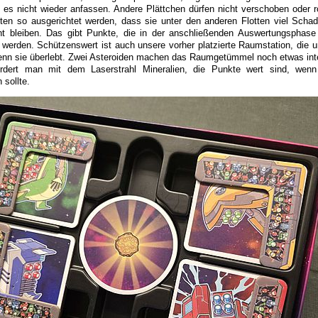
f es nicht wieder anfassen. Andere Plättchen dürfen nicht verschoben oder ro
ten so ausgerichtet werden, dass sie unter den anderen Flotten viel Schad
nt bleiben. Das gibt Punkte, die in der anschließenden Auswertungsphas
rden. Schützenswert ist auch unsere vorher platzierte Raumstation, die un
enn sie überlebt. Zwei Asteroiden machen das Raumgetümmel noch etwas inte
ördert man mit dem Laserstrahl Mineralien, die Punkte wert sind, wenn
 sollte.