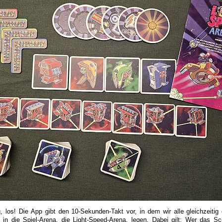
g, los! Die App gibt den 10-Sekunden-Takt vor, in dem wir alle gleichzeitig 
in die Spiel-Arena, die Light-Speed-Arena, legen. Dabei gilt: Wer das Sch