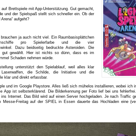
 auf Brettspiele mit App-Unterstützung. Gut gemacht,
de und der Spielspaß stellt sich schneller ein. Ob der
d Arena“ aufgeht?
 brauchen ja auch nicht viel. Ein Raumbasisplättchen
chiffe pro Spielerfarbe und die vier
swinkel. Dazu beidseitig bedruckte Asteroiden. Die
 gut gewählt. Hier ist nichts so dünn, dass es im
tümmel Schaden nehmen würde.
tellung unterstützt den Spielablauf, weil alles klar
e Laserwaffen, die Schilde, die Initiative und die
e klar und direkt erfassbar.
ple und im Google Playstore. Alles ließ sich mühelos installieren, wobei ich i
 App ist selbsterklärend. Die Bilderkennung per Foto lief bei uns fehlerfrei
 ins Internet. Das Bild wird auf einen Server hochgeladen. Je nach Traffic g
m Messe-Freitag auf der SPIEL in Essen dauerte das Hochladen eine (ver