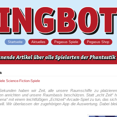
Startseite
Aktuelles
Pegasus Spiele
Pegasus Shop
a
iele
Science-Fiction-Spiele
Sekunden haben wir Zeit, alle unsere Raumschiffe zu platzieren
 anrichten und unsere Raumbasis beschützen. Statt „echt Zeit“ h
ena“ mit einem leichtfüßigen „Echtzeit“-Arcade-Spiel zu tun, das sich
ill. Wir überlassen der zugehörigen App die Auswertung. Dabei ble