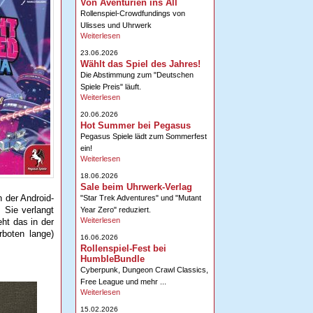
Von Aventurien ins All
Rollenspiel-Crowdfundings von
Ulisses und Uhrwerk
Weiterlesen
23.06.2026
Wählt das Spiel des Jahres!
Die Abstimmung zum "Deutschen
Spiele Preis" läuft.
Weiterlesen
20.06.2026
Hot Summer bei Pegasus
Pegasus Spiele lädt zum Sommerfest
ein!
Weiterlesen
18.06.2026
Sale beim Uhrwerk-Verlag
n der Android-
"Star Trek Adventures" und "Mutant
. Sie verlangt
Year Zero" reduziert.
Weiterlesen
eht das in der
boten lange)
16.06.2026
Rollenspiel-Fest bei
HumbleBundle
Cyberpunk, Dungeon Crawl Classics,
Free League und mehr ...
Weiterlesen
15.02.2026