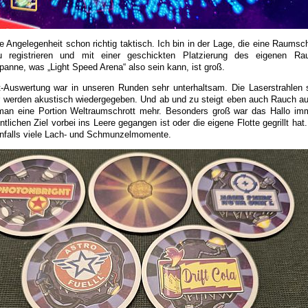
e Angelegenheit schon richtig taktisch. Ich bin in der Lage, die eine Raumsch
registrieren und mit einer geschickten Platzierung des eigenen Ra
panne, was „Light Speed Arena“ also sein kann, ist groß.
itt-Auswertung war in unseren Runden sehr unterhaltsam. Die Laserstrahlen s
r werden akustisch wiedergegeben. Und ab und zu steigt eben auch Rauch auf
an eine Portion Weltraumschrott mehr. Besonders groß war das Hallo im
lichen Ziel vorbei ins Leere gegangen ist oder die eigene Flotte gegrillt hat.
nfalls viele Lach- und Schmunzelmomente.