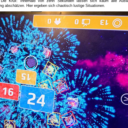
 Die Krux: Innerhalb von zehn Sekunden lassen sich kaum alle Ausw
ng abschätzen. Hier ergeben sich chaotisch lustige Situationen.