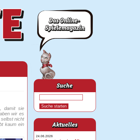
, damit sie
aben wir es
 selbst nicht
ibt kaum ein
24.06.2026