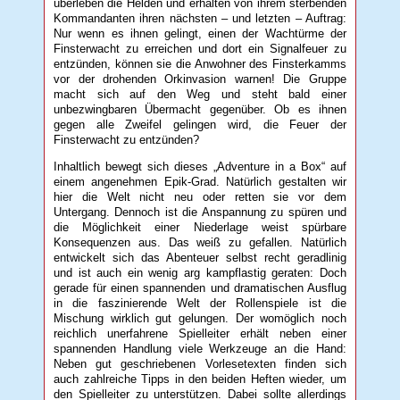
überleben die Helden und erhalten von ihrem sterbenden
Kommandanten ihren nächsten – und letzten – Auftrag:
Nur wenn es ihnen gelingt, einen der Wachtürme der
Finsterwacht zu erreichen und dort ein Signalfeuer zu
entzünden, können sie die Anwohner des Finsterkamms
vor der drohenden Orkinvasion warnen! Die Gruppe
macht sich auf den Weg und steht bald einer
unbezwingbaren Übermacht gegenüber. Ob es ihnen
gegen alle Zweifel gelingen wird, die Feuer der
Finsterwacht zu entzünden?
Inhaltlich bewegt sich dieses „Adventure in a Box“ auf
einem angenehmen Epik-Grad. Natürlich gestalten wir
hier die Welt nicht neu oder retten sie vor dem
Untergang. Dennoch ist die Anspannung zu spüren und
die Möglichkeit einer Niederlage weist spürbare
Konsequenzen aus. Das weiß zu gefallen. Natürlich
entwickelt sich das Abenteuer selbst recht geradlinig
und ist auch ein wenig arg kampflastig geraten: Doch
gerade für einen spannenden und dramatischen Ausflug
in die faszinierende Welt der Rollenspiele ist die
Mischung wirklich gut gelungen. Der womöglich noch
reichlich unerfahrene Spielleiter erhält neben einer
spannenden Handlung viele Werkzeuge an die Hand:
Neben gut geschriebenen Vorlesetexten finden sich
auch zahlreiche Tipps in den beiden Heften wieder, um
den Spielleiter zu unterstützen. Dabei sollte allerdings