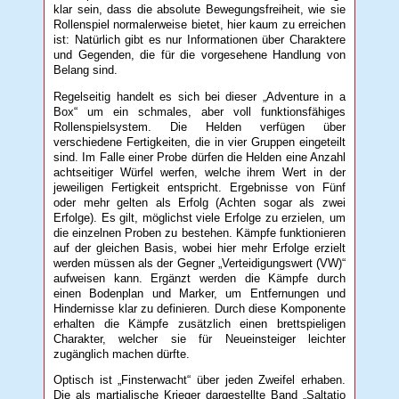
klar sein, dass die absolute Bewegungsfreiheit, wie sie
Rollenspiel normalerweise bietet, hier kaum zu erreichen
ist: Natürlich gibt es nur Informationen über Charaktere
und Gegenden, die für die vorgesehene Handlung von
Belang sind.
Regelseitig handelt es sich bei dieser „Adventure in a
Box“ um ein schmales, aber voll funktionsfähiges
Rollenspielsystem. Die Helden verfügen über
verschiedene Fertigkeiten, die in vier Gruppen eingeteilt
sind. Im Falle einer Probe dürfen die Helden eine Anzahl
achtseitiger Würfel werfen, welche ihrem Wert in der
jeweiligen Fertigkeit entspricht. Ergebnisse von Fünf
oder mehr gelten als Erfolg (Achten sogar als zwei
Erfolge). Es gilt, möglichst viele Erfolge zu erzielen, um
die einzelnen Proben zu bestehen. Kämpfe funktionieren
auf der gleichen Basis, wobei hier mehr Erfolge erzielt
werden müssen als der Gegner „Verteidigungswert (VW)“
aufweisen kann. Ergänzt werden die Kämpfe durch
einen Bodenplan und Marker, um Entfernungen und
Hindernisse klar zu definieren. Durch diese Komponente
erhalten die Kämpfe zusätzlich einen brettspieligen
Charakter, welcher sie für Neueinsteiger leichter
zugänglich machen dürfte.
Optisch ist „Finsterwacht“ über jeden Zweifel erhaben.
Die als martialische Krieger dargestellte Band „Saltatio