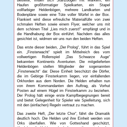
beiseite, finden sich Stanzbögen mit Markern, ein
Haufen großformatiger Spielkarten, ein Stapel
vollfarbiger Heldenbögen, mehrere Landkarten und
Bodenpläne sowie eine Tüte voller Würfel in der Box.
Flankiert wird diese erfreuliche Materialfülle von zwei
schmalen Heften sowie einem Flyer, welcher uns mit
dem schönen Titel „Lies mich zuerst!“ empfängt und in
die Handhabung der Box einführt. Nachdem das alles
gesichtet ist, widmen wir uns nun den beiden Heften.
Das erste dieser beiden, „Der Prolog“, führt in das Spiel
ein. „Finsterwacht“ spielt im Mittelreich des vom
vollwertigen Rollenspiel „Das Schwarze Auge“
bekannten Kontinents Aventurien. Die mitgelieferten
Heldenbögen stellen Mitglieder der sogenannten
„Finsterwacht“ dar. Diese Einheit beschützt die Dörfer,
die im Gebirge Finsterkamm liegen, vor einfallenden
Orkhorden aus dem Norden. Die Helden erhalten nun
von ihrem Kommandanten den Auftrag, als Vorhut
Posten auf einem Hügel im Finsterkamm zu beziehen.
Der Prolog hält einige erste Kampfbegegnungen bereit
und bietet Gelegenheit für Spieler wie Spielleitung, sich
mit den (einfachen) Regeln vertraut zu machen.
Das zweite Heft, „Der letzte Chor“, fährt die Dramatik
deutlich hoch. Die Helden und ihre Einheit werden von
Orks überfallen. Wie von Gotteshand geschützt,