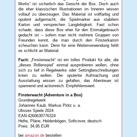
Mortis“ ist sicherlich das Gesicht der Box. Doch auch
die eher klassischen Illustrationen im Inneren wissen
vollauf zu überzeugen. Das Material ist vollfarbig und
opulent aufgemacht, die Spielmarker aus stabilem
Karton und versprechen Langlebigkeit. Fast schon
schade, dass diese Box eher für den Einmalgebrauch
gedacht ist – sofern man nicht mehrere Gruppen von
Freunden kennt, die man durch den Finsterkamm
scheuchen kann. Denn für eine Weiterverwendung fehlt
es schlicht an Material.
Fazit:
„Finsterwacht“ ist ein tolles Produkt für alle, die
„dieses Rollenspiel“ einmal ausprobieren wollen, ohne
sich zu tief in Regelwerke oder Settingbeschreibungen
knien zu wollen. Die opulente Aufmachung und
Ausstattung wissen zu gefallen, das Abenteuer ist
spannend und actionreich. Empfehlenswert.
Finsterwacht (Adventure in a Box)
Grundregelwerk
Johannes Kaub, Markus Plötz u. a.
Ulisses Spiele 2024
EAN:4260630776324
Hefte, Pläne, Heldenbögen, Softcover, deutsch
Preis: 34,95 EUR
bei
amazon.de
bestellen