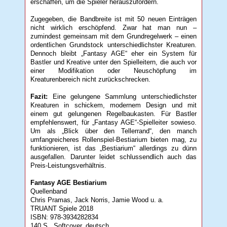
erschaffen, um die Spieler herauszufordern.
Zugegeben, die Bandbreite ist mit 50 neuen Einträgen
nicht wirklich erschöpfend. Zwar hat man nun –
zumindest gemeinsam mit dem Grundregelwerk – einen
ordentlichen Grundstock unterschiedlichster Kreaturen.
Dennoch bleibt „Fantasy AGE“ eher ein System für
Bastler und Kreative unter den Spielleitern, die auch vor
einer Modifikation oder Neuschöpfung im
Kreaturenbereich nicht zurückschrecken.
Fazit:
Eine gelungene Sammlung unterschiedlichster
Kreaturen in schickem, modernem Design und mit
einem gut gelungenen Regelbaukasten. Für Bastler
empfehlenswert, für „Fantasy AGE“-Spielleiter sowieso.
Um als „Blick über den Tellerrand“, den manch
umfangreicheres Rollenspiel-Bestiarium bieten mag, zu
funktionieren, ist das „Bestiarium“ allerdings zu dünn
ausgefallen. Darunter leidet schlussendlich auch das
Preis-Leistungsverhältnis.
Fantasy AGE Bestiarium
Quellenband
Chris Pramas, Jack Norris, Jamie Wood u. a.
TRUANT Spiele 2018
ISBN: 978-3934282834
140 S., Softcover, deutsch