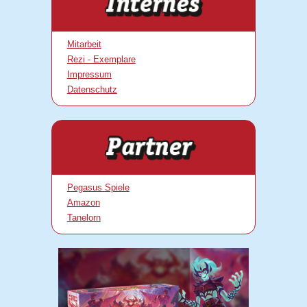
Mitarbeit
Rezi - Exemplare
Impressum
Datenschutz
Pegasus Spiele
Amazon
Tanelorn