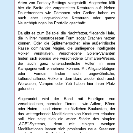
Arten von Fantasy-Settings vorgestellt. Angenehm fällt
hier die Breite der vorgestellten Kreaturen auf: Neben
Dauerbrennern wie Dämonen oder Greifen haben es
auch eher ungewöhnliche Kreaturen oder ganze
Neuschöpfungen ins Portfolio geschafft.
Da gibt es zum Beispiel die Nachtfetzer, fliegende Haie,
die in ihrer monströsesten Form sogar Drachen hetzen
können. Oder die Splitterherrscher, eine außerirdische
Rasse dominanter Magier, die umliegende intelligente
Völker versklaven. Verschiedene Golem-Varianten
finden sich ebenso wie verschiedene Chimären-Wesen,
die auch ganz unterschiedliche Rollen in einer
Kampagnenwelt einnehmen können. Mit Alligatorblütigen
oder Fomoiri finden sich ungewöhnliche,
kulturschaffende Völker in dem Band wieder, doch auch
Werwesen, Vampire oder Yeti haben hier ihren Platz
gefunden.
Abgerundet wird der Band mit Einträgen von
verschiedenen, normalen Tieren – wie Adlern, Bären
oder Haien – und einem zusätzlichen Baukasten, der
das weitergehende Modifizieren von Kreaturen erlauben
soll. Hier zeigt sich die wahre Stärke des simplen
„AGE“-Systems, denn mit einigen wenigen
Modifikationen lassen sich problemlos neue Kreaturen