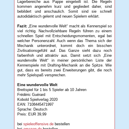
Lagerbereiche aus Pappe eingeteilt ist. Die Regeln
kommen angenehm kurz und gegliedert daher, sind
bebildert und anschaulich. Somit sind sie schnell
autodidaktisch gelernt und neuen Spielern erklärt.
Fazit:
„Eine wundervolle Welt“ macht als Kennerspiel so
viel richtig. Nachvollziehbare Regeln führen zu einem
schnellen Spiel mit Entscheidungsmomenten, egal bei
welcher Personenzahl. Auch wenn das Thema sich der
Mechanik unterordnet, kommt doch ein bisschen
Zivilisationsgefühl auf. Das Ganze sieht dazu noch
farbenfroh und attraktiv aus. Damit setzt sich „Eine
wundervolle Welt“ in meiner persönlichen Liste der
Kennerspiele mit Drafting-Mechanik an die Spitze. Wie
gut, dass es bereits zwei Erweiterungen gibt, die noch
mehr Spielspaß versprechen.
Eine wundervolle Welt
Brettspiel für 1 bis 5 Spieler ab 10 Jahren
Frédéric Guérard
Kobold Spielverlag 2020
EAN: 7108445471997
Sprache: Deutsch
Preis: EUR 39,99
bei
spieleoffensive.de
bestellen
bei
amazon.de
bestellen