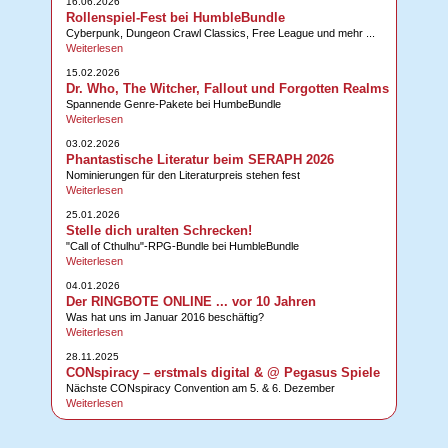
16.06.2026
Rollenspiel-Fest bei HumbleBundle
Cyberpunk, Dungeon Crawl Classics, Free League und mehr ...
Weiterlesen
15.02.2026
Dr. Who, The Witcher, Fallout und Forgotten Realms
Spannende Genre-Pakete bei HumbeBundle
Weiterlesen
03.02.2026
Phantastische Literatur beim SERAPH 2026
Nominierungen für den Literaturpreis stehen fest
Weiterlesen
25.01.2026
Stelle dich uralten Schrecken!
"Call of Cthulhu"-RPG-Bundle bei HumbleBundle
Weiterlesen
04.01.2026
Der RINGBOTE ONLINE ... vor 10 Jahren
Was hat uns im Januar 2016 beschäftig?
Weiterlesen
28.11.2025
CONspiracy – erstmals digital & @ Pegasus Spiele
Nächste CONspiracy Convention am 5. & 6. Dezember
Weiterlesen