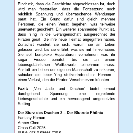
Eindruck, dass die Geschichte abgeschlossen ist, doch
wird man feststellen, dass die Fortsetzung noch
reichlich Spannung und überraschende Wendungen
parat hat. Ein Grund dafür sind gleich mehrere
Personen, die einen Verrat begehen, was teilweise
unerwartet geschieht. Ein weiterer spannender Punkt ist,
dass Ying in die Gefangenschaft ausgerechnet der
Piraten gerät, die ihre neue Heimat angegriffen haben.
Zunächst wundert sie sich, warum sie am Leben
gelassen wird, bis sie erfährt, was sie mit ihr vorhaben.
Sie soll komplexe Reparaturen vornehmen, was ihr
sogar Freude bereitet, bis sie an einem
lebensgefährlichen Wettbewerb teilnehmen muss.
Anstatt ein Leben der eigenen Mannschaft zu riskieren,
schicken sie lieber Ying stellvertretend ins Rennen –
einen Verlust, den die Piraten Verschmerzen könnten.
Fazit:
„Von Jade und Drachen“ bietet erneut
durchgehend Spannung, eine ergreifende
Liebesgeschichte und ein hervorragend umgesetztes
Setting.
Der Sturz des Drachen 2 – Der Blutrote Phönix
Fantasy-Roman
Amber Chen
Cross Cult 2025
ISBN: 978-3-98666-726-9