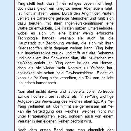
Ying stellt fest, dass ihr ein ruhiges Leben nicht liegt,
doch dass gleich ein Krieg zu neuen Abenteuern führt,
ist nicht in ihrem Sinne. Durch den Angriff der Piraten
verliert sie zahlreiche geliebte Menschen und fühlt sich
dazu berufen, mit ihren Ingenieurskenntnissen eine
Waffe zu entwickeln. Die Piraten nutzen Unterseeboote,
wobei es sich um eine bisher wenig erforschte
Technologie handelt, weshalb sie auch für die
Hauptstadt zur Bedrohung werden, die sich mit ihren
Kriegsschiffen nicht dagegen wehren kann. Ying kehrt
zur Ingenieursgilde zurück und trifft auf alte Bekannte
und vor allem ihre Schwester Nian, die inzwischen mit
Ye-Yang verlobt ist. Ying gönnt ihr das von Herzen,
doch als sie wieder mehr Kontakt zu Ye-Yang hat,
entwickelt sie schon bald Gewissensbisse. Eigentlich
kann sie Ye-Yang nicht verzeihen, ein Teil von ihr liebt
ihn jedoch immer noch.
Nian ahnt nichts davon und ist bereits voller Vorfreude
auf die Hochzeit. Sie ist stolz, als ihr Ye-Yang wichtige
Aufgaben zur Verwaltung des Reiches überträgt. Als Ye-
Yang verhindert ist, übernimmt sie gemeinsam mit Ye-
kan die Verteidigung des Reiches, welches nicht nur
unter Piratenangriffen leidet, sondern auch von einem
Verräter in den eigenen Reihen bedroht wird.
Nach dem ersten Band hatte man eigentlich den