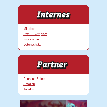
Mitarbeit
Rezi - Exemplare
Impressum
Datenschutz
Pegasus Spiele
Amazon
Tanelorn